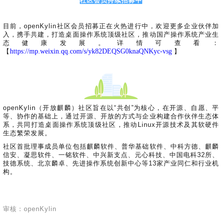
社区会员持续招募中
目前，openKylin社区会员招募正在火热进行中，欢迎更多企业伙伴加
入，携手共建，打造桌面操作系统顶级社区，推动国产操作系统产业生
态健康发展。详情可查看：
https://mp.weixin.qq.com/s/yk82DEQSG0knaQNKyc-vsg
【
】
openKylin（开放麒麟）社区旨在以“共创”为核心，在开源、自愿、平
等、协作的基础上，通过开源、开放的方式与企业构建合作伙伴生态体
系，共同打造桌面操作系统顶级社区，推动Linux开源技术及其软硬件
生态繁荣发展。
社区首批理事成员单位包括麒麟软件、普华基础软件、中科方德、麒麟
信安、凝思软件、一铭软件、中兴新支点、元心科技、中国电科32所、
技德系统、北京麟卓、先进操作系统创新中心等13家产业同仁和行业机
构。
审核：openKylin