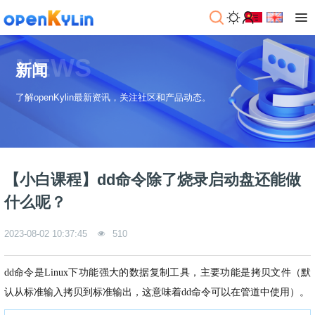
NEWS
新闻
了解openKylin最新资讯，关注社区和产品动态。
【小白课程】dd命令除了烧录启动盘还能做
什么呢？
2023-08-02 10:37:45
510
dd命令是Linux下功能强大的数据复制工具，主要功能是拷贝文件（默
认从标准输入拷贝到标准输出，这意味着dd命令可以在管道中使用）。