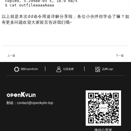
copied, 5.2998e-05 s, 18.9 kB/s
$
 cat outfile
aaaaAaaa
以上就是本次dd命令用途详解分享啦
，各位小伙伴你学会了嘛？
如
有更多问题欢迎大家留言告诉我们哦~
上一篇
下一篇
關於openKylin
社區架構
品牌Logo
郵箱：contact@openkylin.top
微信公眾號