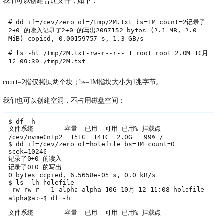
我们可以创建普通文件，如下：
#
 dd 
if
=/dev/zero of=/tmp/2M.txt bs=1M count=2
记录了
2+0 的读入
记录了2+0 的写出
2097152 bytes (2.1 MB, 2.0 
MiB) copied, 0.00159757 s, 1.3 GB/s
#
 ls -hl /tmp/2M.txt
-rw-r--r-- 1 root root 2.0M 10月 
12 09:39 /tmp/2M.txt
count=2指仅拷贝两个块；bs=1M指块大小为1兆字节。
我们也可以创建空洞，不占用磁盘空间：
$ df -h
文件系统        容量  已用  可用 已用% 挂载点
/dev/nvme0n1p2  151G  141G  2.0G   99% /
$ dd if=/dev/zero of=holefile bs=1M count=0 
seek=10240
记录了0+0 的读入
记录了0+0 的写出
0 bytes copied, 6.5658e-05 s, 0.0 kB/s
$ ls -lh holefile
-rw-rw-r-- 1 alpha alpha 10G 10月 12 11:08 holefile
alpha@a:~$ df -h
文件系统        容量  已用  可用 已用% 挂载点