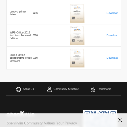
0
版
镜
区
态
社
活
支
开
构
S
像
论
在
区
动
持
>
发
技
社
P
站
坛
线
组
人
规
Lenovo printer
X86
Download
数
driver
术
区
2
会
课
织
>
才
范
>
字
衍
应
邮
月
（
员
程
品
认
技
看
生
用
件
刊
x
S
沙
开
>
牌
证
>
术
板
发
镜
列
8
文
WPS Office 2019
I
龙
发
贡
赛
开
支
for Linux Personal
X86
Download
活
行
像
表
6
档
G
Edition
社
/
献
事
发
持
社
动
版
下
）
高
中
中
区
打
成
平
区
社
日
载
校
心
心
研
人
包
长
兼
>
台
>
案
区
历
o
沙
究
才
规
容
行
Shimo Office
协
例
交
collaborative office
p
X86
Download
社
龙
C
生
认
范
软
适
业
>
议
software
集
流
e
区
L
大
证
件
配
大
代
与
n
开
会
A
赛
包
会
码
声
国
K
发
员
常
签
编
资
明
际
y
者
麒
见
署
开
译
源
排
l
高
大
麟
问
发
平
软
名
About Us
Community Structure
Trademarks
i
校
赛
社
杯
题
者
台
代
件
n
专
/
区
大
行
大
码
上
3
区
活
实
赛
发
为
会
托
架
.
动
习
行
守
管
协
用
0
文
往
构
则
平
议
户
版
A
翻
档
届
建
台
contact@openkylin.top
组
本
l
openKylin Community Values Your Privacy
译
征
品
大
平
贡