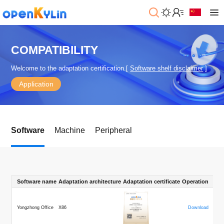
>
下
载
COMPATIBILITY
>
>
Welcome to the adaptation certification.[
Software shelf disclaimer
]
社
系
区
统
Application
下
载
>
>
动
关
o
态
>
于
Software
p
Machine
Peripheral
发
社
e
行
区
>
>
n
版
学
社
K
社
习
>
区
y
兼
区
>
社
资
l
容
介
镜
区
讯
>
>
Software name
Adaptation architecture
Adaptation certificate
Operation
i
衍
绍
像
交
开
学
n
生
新
资
流
发
>
习
社
2
发
闻
源
社
资
Yongzhong Office
X86
Download
区
.
行
社
动
>
区
源
>
>
架