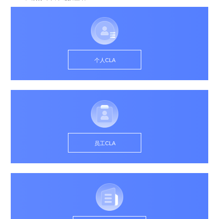
0
版
镜
区
态
社
活
支
开
构
S
像
论
在
区
动
持
>
发
技
社
P
站
坛
线
组
人
规
数
术
区
2
会
课
织
>
才
范
>
字
衍
应
邮
月
（
员
程
品
认
技
看
生
用
件
刊
x
S
沙
开
>
牌
证
>
术
板
发
镜
列
8
文
I
龙
发
贡
赛
开
支
个人CLA
活
行
像
表
6
档
G
社
/
献
事
发
持
社
动
版
下
）
高
中
中
区
打
成
平
区
社
日
载
校
心
心
研
人
包
长
兼
>
台
>
案
区
历
o
沙
究
才
规
容
行
协
例
交
p
社
龙
C
生
认
范
软
适
业
>
议
集
流
e
区
L
大
证
件
配
大
代
与
n
开
会
A
赛
包
会
码
声
国
K
发
员
常
签
编
资
明
际
y
者
麒
见
署
开
译
源
排
员工CLA
l
高
大
麟
问
发
平
软
名
i
校
赛
社
杯
题
者
台
代
件
n
专
/
区
大
行
大
码
上
3
区
活
实
赛
发
为
会
托
架
.
动
习
行
守
管
协
用
0
文
往
构
则
平
议
户
版
A
翻
档
届
建
台
组
本
l
译
征
品
大
平
贡