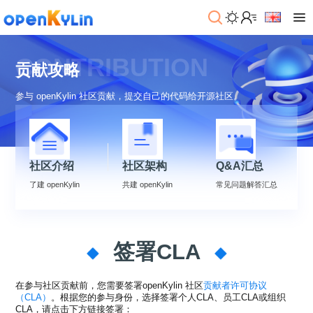
>
下
CONTRIBUTION
载
贡献攻略
>
>
参与 openKylin 社区贡献，提交自己的代码给开源社区。
社
系
区
统
下
载
>
>
动
关
社区介绍
社区架构
Q&A汇总
o
态
>
于
p
发
社
了建 openKylin
共建 openKylin
常见问题解答汇总
e
行
区
>
>
n
版
学
社
K
社
习
>
区
y
兼
区
>
社
资
签署CLA
l
容
介
镜
区
讯
>
>
i
衍
绍
像
交
开
学
n
生
新
资
流
发
>
习
社
在参与社区贡献前，您需要签署openKylin 社区
贡献者许可协议
2
发
闻
源
社
资
（CLA）
。根据您的参与身份，选择签署个人CLA、员工CLA或组织
区
.
行
社
动
>
区
源
>
>
CLA，请点击下方链接签署：
架