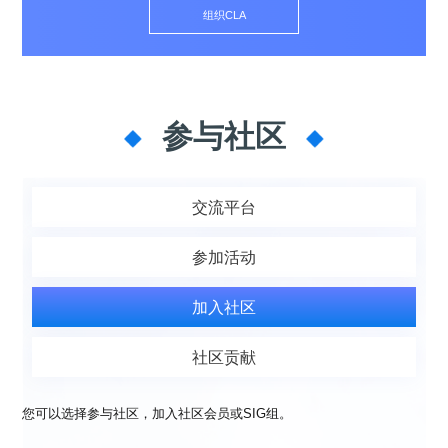
共
p
平
集
牌
会
台
第
献
组织CLA
测
h
台
活
指
回
三
协
a
动
持
南
顾
方
议
用
成
（
续
开
户
长
开
x
集
隐
源
组
体
放
8
成
私
组
活
系
原
6
平
政
件
参与社区
动
子
）
台
策
库
大
声
更
赛
安
明
多
全
交流平台
G
架
法
漏
o
构
律
洞
d
版
声
公
参加活动
o
本
明
告
t
与
X
加入社区
反
o
馈
p
社区贡献
e
n
K
您可以选择参与社区，加入社区会员或SIG组。
y
l