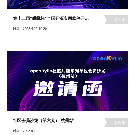
共
t
平
集
牌
会
台
第
献
测
a
台
活
指
回
三
协
（
动
持
南
顾
方
议
用
成
第十二届“麒麟杯”全国开源应用软件开发大赛
x
续
已结束
开
户
长
开
8
集
隐
源
组
时间：2023.4.22-10.20
体
放
6
成
私
组
活
系
原
）
平
政
件
动
子
台
策
库
更
大
声
多
赛
安
明
架
全
G
构
法
漏
o
版
律
洞
d
本
声
公
o
明
告
t
与
X
反
o
馈
p
e
n
社区会员沙龙（第六期）-杭州站
K
已结束
y
时间：2023.9.19
l