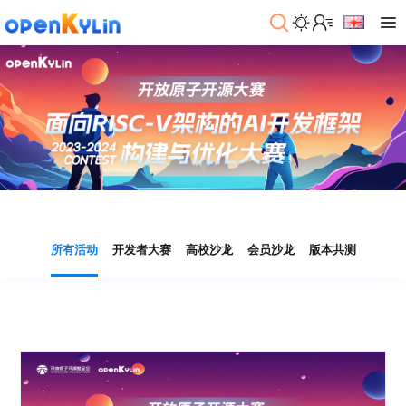
>
下
载
>
>
社
系
区
统
下
载
>
>
动
关
o
态
>
于
p
发
社
所有活动
开发者大赛
高校沙龙
会员沙龙
版本共测
e
行
区
>
>
n
版
学
社
K
社
习
>
区
y
兼
区
>
社
资
l
容
介
镜
区
讯
>
>
i
衍
绍
像
交
开
学
n
生
新
资
流
发
>
习
社
2
发
闻
源
社
资
区
.
行
社
动
>
区
源
>
>
架