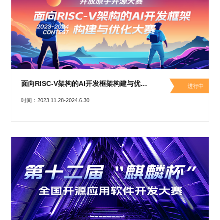
0
版
镜
区
态
社
活
支
开
构
S
像
论
在
区
动
持
>
发
技
社
P
站
坛
线
组
人
规
数
术
区
2
会
课
织
>
才
范
>
字
衍
应
邮
月
（
员
程
品
认
技
看
生
用
件
刊
x
S
沙
开
>
牌
证
>
术
板
发
镜
列
8
文
I
龙
发
贡
赛
开
支
活
行
像
表
6
档
G
社
/
献
事
发
持
社
动
版
下
）
高
中
中
区
打
成
平
区
社
日
面向RISC-V架构的AI开发框架构建与优化大赛
载
校
心
心
研
人
包
长
兼
进行中
>
台
>
案
区
历
o
沙
究
才
规
容
行
协
例
时间：2023.11.28-2024.6.30
交
p
社
龙
C
生
认
范
软
适
业
>
议
集
流
e
区
L
大
证
件
配
大
代
与
n
开
会
A
赛
包
会
码
声
国
K
发
员
常
签
编
资
明
际
y
者
麒
见
署
开
译
源
排
l
高
大
麟
问
发
平
软
名
i
校
赛
社
杯
题
者
台
代
件
n
专
/
区
大
行
大
码
上
3
区
活
实
赛
发
为
会
托
架
.
动
习
行
守
管
协
用
0
文
往
构
则
平
议
户
版
B
翻
档
届
建
台
组
本
e
译
征
品
大
平
贡