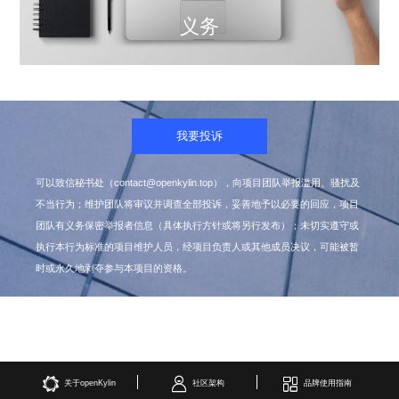
义务
我要投诉
可以致信秘书处（contact@openkylin.top），向项目团队举报滥用、骚扰及
不当行为；维护团队将审议并调查全部投诉，妥善地予以必要的回应，项目
团队有义务保密举报者信息（具体执行方针或将另行发布）；未切实遵守或
执行本行为标准的项目维护人员，经项目负责人或其他成员决议，可能被暂
时或永久地剥夺参与本项目的资格。
关于openKylin
社区架构
品牌使用指南