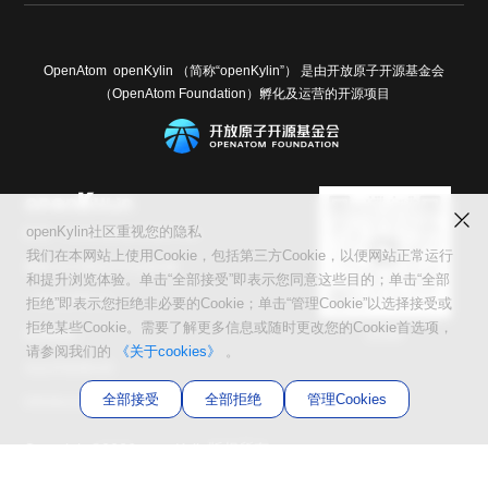
OpenAtom openKylin （简称“openKylin”） 是由开放原子开源基金会
（OpenAtom Foundation）孵化及运营的开源项目
openKylin社区重视您的隐私
邮箱：contact@openkylin.top
我们在本网站上使用Cookie，包括第三方Cookie，以便网站正常运行
遵循 木兰宽松许可证第2版
和提升浏览体验。单击“全部接受”即表示您同意这些目的；单击“全部
（MulanPSL2）
拒绝”即表示您拒绝非必要的Cookie；单击“管理Cookie”以选择接受或
拒绝某些Cookie。需要了解更多信息或随时更改您的Cookie首选项，
交流群
友情链接：
请参阅我们的
《关于cookies》
。
光合开发者社区
全部接受
全部拒绝
管理Cookies
Infinitensor开源社区
Copyright©2026 openKylin版权所有
隐私协议
｜
法律声明
｜
软件上架声明
｜
行为守则