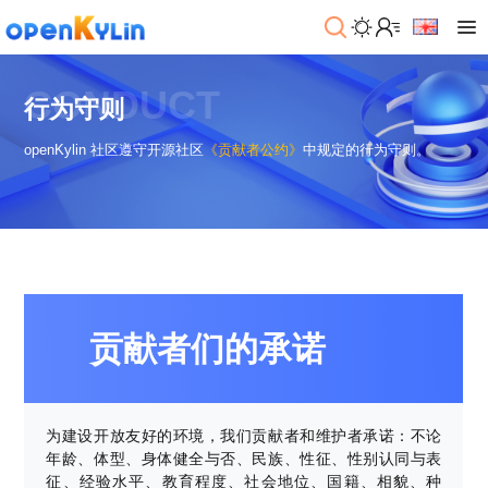
>
下
CONDUCT
载
行为守则
>
>
openKylin 社区遵守开源社区
《贡献者公约》
中规定的行为守则。
社
系
区
统
下
载
>
>
动
关
o
态
>
于
p
发
社
e
行
区
>
>
n
版
学
社
贡献者们的承诺
K
社
习
>
区
y
兼
区
>
社
资
l
容
介
镜
区
讯
>
>
i
衍
绍
像
交
开
学
n
生
新
资
流
发
>
习
为建设开放友好的环境，我们贡献者和维护者承诺：不论
社
2
发
闻
源
社
资
年龄、体型、身体健全与否、民族、性征、性别认同与表
区
.
行
社
动
>
区
源
>
>
征、经验水平、教育程度、社会地位、国籍、相貌、种
架