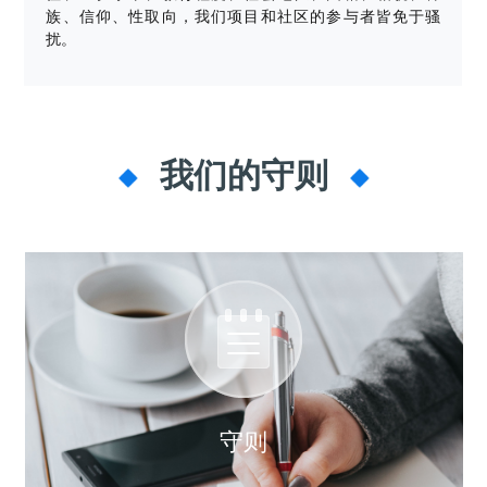
0
版
镜
区
态
社
活
支
开
族、信仰、性取向，我们项目和社区的参与者皆免于骚
构
S
像
论
在
区
动
持
>
发
扰。
技
社
P
站
坛
线
组
人
规
数
术
区
2
会
课
织
>
才
范
>
字
衍
应
邮
月
（
员
程
品
认
技
看
生
用
件
刊
x
S
沙
开
>
牌
证
>
术
板
发
镜
列
8
文
I
龙
发
贡
赛
开
支
活
行
像
表
6
档
G
社
/
献
事
发
持
社
动
版
下
我们的守则
）
高
中
中
区
打
成
平
区
社
日
载
校
心
心
研
人
包
长
兼
>
台
>
案
区
历
o
沙
究
才
规
容
行
协
例
交
p
社
龙
C
生
认
范
软
适
业
>
议
集
流
e
区
L
大
证
件
配
大
代
与
n
开
会
A
赛
包
会
码
声
国
K
发
员
常
签
编
资
明
际
y
者
麒
见
署
开
译
源
排
l
高
大
麟
问
发
平
软
名
i
校
赛
社
杯
题
者
台
代
件
n
专
/
区
大
行
大
码
上
3
区
活
实
赛
发
为
会
托
架
.
动
习
行
守
管
协
用
0
文
往
构
守则
则
平
议
户
版
A
翻
档
届
建
台
组
本
l
译
征
品
大
平
贡