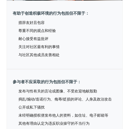
共
p
平
集
牌
会
台
第
献
测
h
台
活
指
回
三
协
a
动
有助于创造积极环境的行为包括但不限于：
持
南
顾
方
议
用
成
（
续
开
户
长
开
措辞友好且包容
x
集
隐
源
组
体
放
8
成
私
组
尊重不同的观点和经验
活
系
原
6
平
政
件
动
耐心接受有益批评
子
）
台
策
库
大
声
关注对社区最有利的事情
更
赛
安
明
与社区其他成员友善相处
多
全
G
架
法
漏
o
构
律
洞
d
版
声
公
o
本
明
告
参与者不应采取的行为包括但不限于：
t
与
X
反
发布与性有关的言论或图像、不受欢迎地献殷勤
o
馈
p
捣乱/煽动/造谣行为、侮辱/贬损的评论、人身及政治攻击
e
公开或私下骚扰
n
K
未经明确授权便发布他人的资料，如住址、电子邮箱等
y
其他有理由认定为违反职业操守的不当行为
l