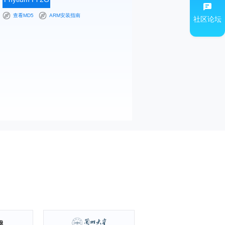
下载
查看MD5
ARM安装指南
社区论坛