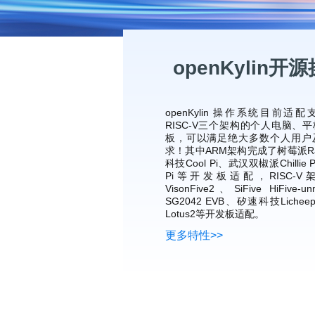
0
版
镜
区
态
社
活
支
开
构
S
像
论
在
区
动
持
>
发
技
社
P
站
坛
线
组
人
规
数
术
区
2
会
课
织
>
才
范
>
字
衍
应
邮
月
（
员
程
品
认
技
openKylin
看
生
用
件
刊
x
S
沙
开
>
牌
证
>
术
板
发
镜
列
8
文
I
龙
发
贡
赛
开
支
活
行
像
表
6
档
G
社
/
献
事
发
持
社
动
版
下
）
高
中
中
区
打
成
平
openKylin 操作系统目前适配
区
社
日
载
校
心
心
研
人
包
长
兼
RISC-V三个架构的个人电脑、
>
台
>
案
区
历
o
沙
究
才
规
板，可以满足绝大多数个人用户
容
行
协
例
交
p
社
龙
求！其中ARM架构完成了树莓派Rasp
C
生
认
范
软
适
业
>
议
集
流
e
区
科技Cool Pi、武汉双椒派Chillie 
L
大
证
件
配
大
代
与
n
开
会
Pi等开发板适配，RISC-
A
赛
包
会
码
声
国
K
发
员
VisonFive2、SiFive HiFive
常
签
编
资
明
际
y
者
SG2042 EVB、矽速科技Liche
麒
见
署
开
译
源
排
l
高
大
Lotus2等开发板适配。
麟
问
发
平
软
名
i
校
赛
社
杯
题
者
台
代
件
更多特性>>
n
专
/
区
大
行
大
码
上
3
区
活
实
赛
发
为
会
托
架
.
动
习
行
守
管
协
用
0
文
往
构
则
平
议
户
版
A
翻
档
届
建
台
组
本
l
译
征
品
大
平
贡