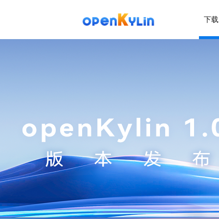
下载
>
下
载
>
>
社
系
区
统
下
载
>
>
动
关
o
态
>
于
p
发
社
e
行
区
>
>
n
版
学
社
K
社
习
>
区
y
兼
区
>
社
资
l
容
介
镜
区
讯
>
>
i
衍
绍
像
交
开
学
n
生
新
资
流
发
>
习
社
2
发
闻
源
社
资
区
.
行
社
动
>
区
源
>
>
架