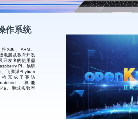
开源操作系统
支持X86、ARM、
平板电脑及教育开发
及开发者的使用需
berry Pi、易研
Pi、飞腾派Phytium
V架构完成了赛昉
-unmatched、算能
epi4a、鹏城实验室