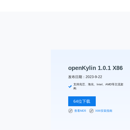
共
p
平
集
牌
会
台
第
献
测
h
台
活
指
回
三
协
a
动
持
南
顾
方
议
用
成
（
续
开
户
长
开
x
集
隐
源
组
体
放
8
成
私
组
活
系
原
6
平
政
件
动
子
）
台
策
库
大
声
更
赛
安
明
多
全
G
架
法
漏
o
构
openKylin 1.0.1 X86
律
洞
d
版
声
公
发布日期：2023-9-22
o
本
明
告
t
支持兆芯、海光、Intel、AMD等主流架
与
X
构
反
o
馈
p
64位下载
e
n
查看MD5
X86安装指南
K
y
l