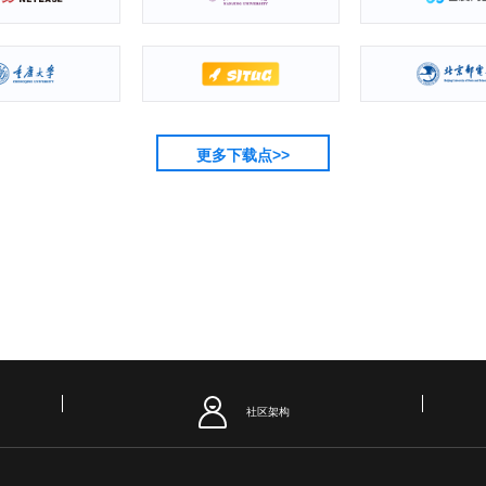
更多下载点>>
社区架构