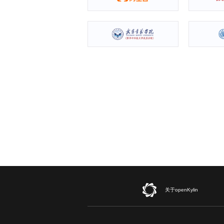
关于openKylin