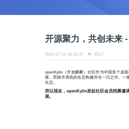
0
版
镜
区
态
社
活
支
开
构
S
像
论
在
区
动
持
>
发
技
社
P
站
坛
线
组
人
规
数
术
区
2
会
课
织
>
才
范
>
字
衍
应
邮
月
（
员
程
品
认
技
看
生
用
件
刊
x
S
沙
开
>
牌
证
>
术
板
发
镜
列
8
文
I
龙
发
贡
赛
开
支
开源聚力，共创未来 -
活
行
像
表
6
档
G
社
/
献
事
发
持
社
动
版
下
）
高
中
中
区
打
成
平
区
社
日
载
校
心
心
研
人
包
长
兼
>
台
>
案
区
历
o
2022-07-14 16:20:37
2517
沙
究
才
规
容
行
协
例
交
p
社
龙
C
生
认
范
软
适
业
>
议
集
流
e
区
L
大
证
件
配
大
代
与
n
开
会
openKyli
n（开放麒麟）社区
作为中国首个桌面
A
赛
包
会
码
声
国
K
发
员
展。而操作系统的生态构建并非一日之功、一
常
签
编
资
明
际
y
者
生态。
麒
见
署
开
译
源
排
l
高
大
麟
问
发
平
软
名
所以现在，openKylin发起社区会员招募
i
校
赛
社
杯
题
者
台
代
件
展。
n
专
/
区
大
行
大
码
上
3
区
活
实
赛
发
为
会
托
架
.
动
习
行
守
管
协
用
0
文
往
构
则
平
议
户
版
B
翻
档
届
建
台
组
本
e
译
征
品
大
平
贡