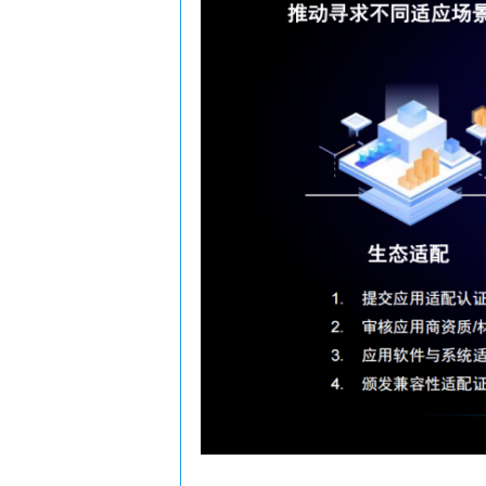
分
机
i
n
时
制
电
价
机
制