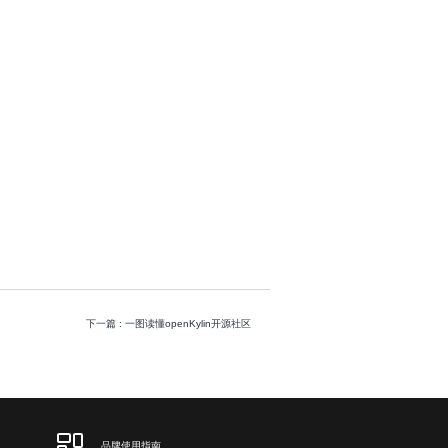
下一篇
: 一图读懂openKylin开源社区
品牌使用指南