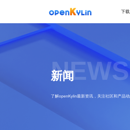
下载
>
下
载
>
>
社
系
区
统
下
NEWS
载
>
>
动
关
o
态
>
于
新闻
p
发
社
e
行
区
>
>
n
版
学
社
K
社
习
>
区
了解openKylin最新资讯，关注社区和产品
y
兼
区
>
社
资
l
容
介
镜
区
讯
>
>
i
衍
绍
像
交
开
学
n
生
新
资
流
发
>
习
社
2
发
闻
源
社
资
区
.
行
社
动
>
区
源
>
>
架