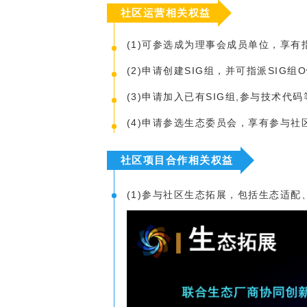
共
t
平
集
牌
会
台
第
献
社区运营相关权益
测
a
台
活
指
回
三
协
（
动
持
南
顾
方
议
用
成
x
(1)可参选成为理事会成员单位，享
续
开
户
长
开
8
集
隐
源
组
体
放
6
(2)申请创建SIG组，并可指派SIG组
成
私
组
活
系
原
）
平
政
件
动
子
(3)申请加入已有SIG组,参与技术代
台
策
库
更
大
声
多
赛
(4)申请参选生态委员会，享有参与
安
明
架
全
G
构
法
漏
o
版
社区项目合作相关权益
律
洞
d
本
声
公
分
o
明
告
(1)参与社区生态拓展，包括生态适
t
时
与
X
反
电
o
馈
价
p
分
机
e
n
时
制
K
电
y
价
l