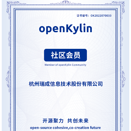
0
版
镜
区
态
社
活
支
开
构
S
像
论
在
区
动
持
>
发
技
社
P
站
坛
线
组
人
规
数
术
区
2
会
课
织
>
才
范
>
字
衍
应
邮
月
（
员
程
品
认
技
看
生
用
件
刊
x
S
沙
开
>
牌
证
>
术
板
发
镜
列
8
文
I
龙
发
贡
赛
开
支
活
行
像
表
6
档
G
社
/
献
事
发
持
社
动
版
下
）
高
中
中
区
打
成
平
区
社
日
载
校
心
心
研
人
包
长
兼
>
台
>
案
区
历
o
沙
究
才
规
容
行
协
例
交
p
社
龙
C
生
认
范
软
适
业
>
议
集
流
e
区
L
大
证
件
配
大
代
与
n
开
会
A
赛
包
会
码
声
国
K
发
员
常
签
编
资
明
际
y
者
麒
见
署
开
译
源
排
l
高
大
麟
问
发
平
软
名
i
校
赛
社
杯
题
者
台
代
件
n
专
/
区
大
行
大
码
上
3
区
活
实
赛
发
为
会
托
架
.
动
习
行
守
管
协
用
0
文
往
构
则
平
议
户
版
A
翻
档
届
建
台
组
本
l
译
征
品
大
平
贡