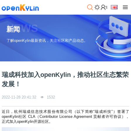
>
下
NEWS
载
新闻
>
>
了解openKylin最新资讯，关注社区和产品动态。
社
系
区
统
下
载
>
>
动
关
o
态
>
于
瑞成科技加入openKylin，推动社区生态繁荣
p
发
社
e
行
区
>
>
发展！
n
版
学
社
K
社
习
>
区
2022-11-28 20:41:32
1532
y
兼
区
>
社
资
l
容
介
镜
区
讯
>
>
i
衍
绍
像
交
开
学
近日，杭州瑞成信息技术股份有限公司（以下简称“瑞成科技”）签署了
n
生
新
资
流
发
>
习
openKylin社区 CLA（Contributor License Agreement 贡献者许可协议
）
，
社
2
发
闻
源
社
资
正式加入openKylin开源社区。
区
.
行
社
动
>
区
源
>
>
架