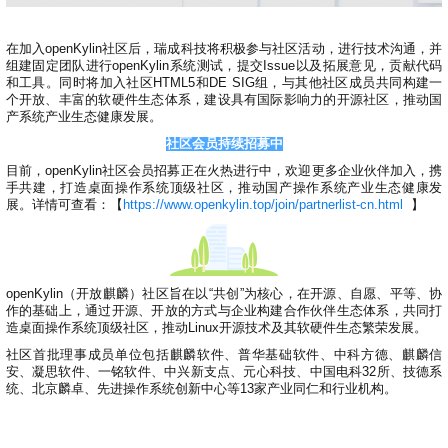
i
n
在加入openKylin社区后，瑞成科技将积极参与社区活动，进行技术沟通，并
组建固定团队进行openKylin系统测试，提交Issue以及拓展意见，贡献代码
和工具。同时将加入社区HTML5和DE SIG组，与其他社区成员共同构建一
个开放、丰富的软硬件生态体系，建设具有国际影响力的开源社区，推动国
产系统产业生态健康发展。
社区会员持续招募中
目前，openKylin社区会员招募正在火热进行中，欢迎更多企业伙伴加入，携
手共建，打造桌面操作系统顶级社区，推动国产操作系统产业生态健康发
展。详情可查看：【
https://www.openkylin.top/join/partnerlist-cn.html
】
openKylin（开放麒麟）社区旨在以“共创”为核心，在开源、自愿、平等、协
作的基础上，通过开源、开放的方式与企业构建合作伙伴生态体系，共同打
造桌面操作系统顶级社区，推动Linux开源技术及其软硬件生态繁荣发展。
社区首批理事成员单位包括麒麟软件、普华基础软件、中科方德、麒麟信
安、凝思软件、一铭软件、中兴新支点、元心科技、中国电科32所、技德系
统、北京麟卓、先进操作系统创新中心等13家产业同仁和行业机构。