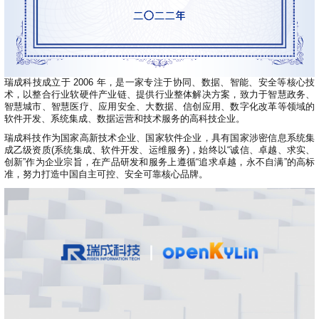
共
p
平
集
牌
会
台
第
献
测
h
台
活
指
回
三
协
a
动
持
南
顾
方
议
用
成
（
续
开
户
长
开
x
集
隐
源
组
体
放
8
成
私
组
活
瑞成科技成立于 2006 年，是一家专注于协同、数据、智能、安全等核心技
系
原
6
平
政
件
动
术，以整合行业软硬件产业链、提供行业整体解决方案，致力于智慧政务、
子
）
台
策
库
智慧城市、智慧医疗、应用安全、大数据、信创应用、数字化改革等领域的
大
声
软件开发、系统集成、数据运营和技术服务的高科技企业。
更
赛
安
明
多
瑞成科技作为国家高新技术企业、国家软件企业，具有国家涉密信息系统集
全
G
成乙级资质(系统集成、软件开发、运维服务)，始终以“诚信、卓越、求实、
架
法
漏
创新”作为企业宗旨，在产品研发和服务上遵循“追求卓越，永不自满”的高标
o
构
律
洞
准，努力打造中国自主可控、安全可靠核心品牌。
d
版
声
公
o
本
明
告
t
与
X
反
o
馈
p
e
n
K
y
l