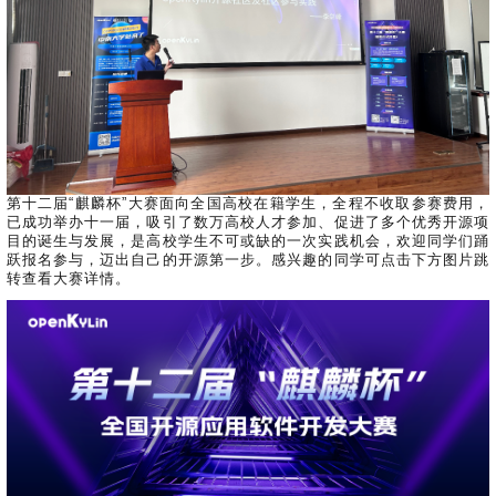
i
n
第十二届“麒麟杯”大赛面向全国高校在籍学生，全程不收取参赛费用，
已成功举办十一届，吸引了数万高校人才参加、促进了多个优秀开源项
目的诞生与发展，是高校学生不可或缺的一次实践机会，欢迎同学们踊
跃报名参与，迈出自己的开源第一步。感兴趣的同学可点击下方图片跳
转查看大赛详情。