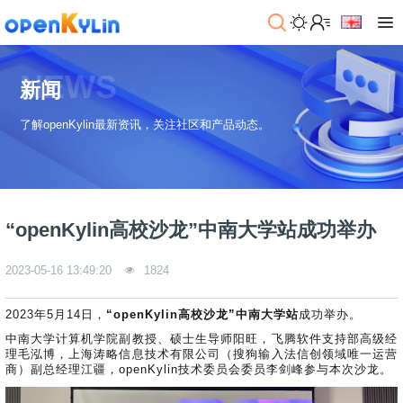
>
下
NEWS
载
新闻
>
>
了解openKylin最新资讯，关注社区和产品动态。
社
系
区
统
下
载
>
>
动
关
o
态
>
于
“openKylin高校沙龙”中南大学站成功举办
p
发
社
e
行
区
>
>
n
版
学
社
2023-05-16 13:49:20
1824
K
社
习
>
区
y
兼
区
>
社
资
2023年5月14日，
“openKylin高校沙龙”中南大学站
成功举办。
l
容
介
镜
区
讯
>
>
i
衍
绍
像
交
开
学
中南大学计算机学院副教授、硕士生导师阳旺，飞腾软件支持部高级经
n
生
新
资
流
理毛泓博，上海涛略信息技术有限公司（搜狗输入法信创领域唯一运营
发
>
习
社
2
发
商）副总经理江疆，openKylin技术委员会委员李剑峰参与本次沙龙。
闻
源
社
资
区
.
行
社
动
>
区
源
>
>
架