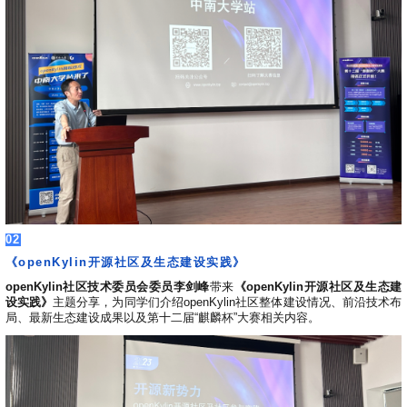
共
p
平
集
牌
会
台
第
献
测
h
台
活
指
回
三
协
a
动
持
南
顾
方
议
用
成
（
续
开
户
长
开
x
集
隐
源
组
体
放
8
成
私
组
活
系
原
6
平
政
件
动
子
）
台
策
库
大
声
更
赛
安
明
多
全
G
架
法
漏
o
构
律
洞
d
版
声
公
02
o
本
明
告
t
《openKylin开源社区及生态建设实践》
与
X
反
openKylin社区技术委员会委员李剑峰
带来
《openKylin开源社区及生态建
o
馈
设实践》
主题分享，为同学们介绍openKylin社区整体建设情况、前沿技术布
p
局、最新生态建设成果以及第十二届“麒麟杯”大赛相关内容。
e
n
K
y
l