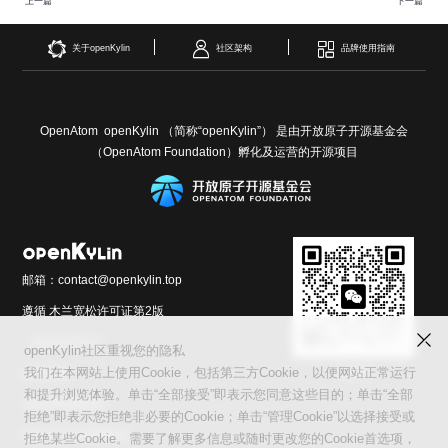
上一篇
下一篇
关于openKylin
社区架构
品牌使用指南
OpenAtom openKylin （简称“openKylin”） 是由开放原子开源基金会
（OpenAtom Foundation）孵化及运营的开源项目
邮箱：contact@openkylin.top
遵循 木兰宽松许可证第2版
（MulanPSL2）
openKylin社区重视您的隐私
交流群
友情链接：
我们在本网站上使用Cookie，包括第三方Cookie，以便网站正常运行
和提升浏览体验。单击“全部接受”即表示您同意这些目的；单击“全部
光合开发者社区
拒绝”即表示您拒绝非必要的Cookie；单击“管理Cookie”以选择接受或
Infinitensor开源社区
拒绝某些Cookie。需要了解更多信息或随时更改您的Cookie首选项，