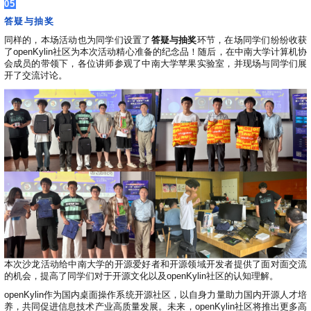
05
答疑与抽奖
同样的，本场活动也为同学们设置了
答疑
与抽奖
环节，在场同学们纷纷收获
了openKylin社区为本次活动精心准备的纪念品！随后，在中南大学计算机协
会成员的带领下，各位讲师参观了中南大学苹果实验室，并现场与同学们展
开了交流讨论。
本次沙龙活动给中南大学的开源爱好者和开源领域开发者提供了面对面交流
的机会，提高了同学们对于开源文化以及
openKylin社区的认知理解。
openKylin作为国内桌面操作系统开源社区，以自身力量助力国内开源人才培
养，共同促进信息技术产业高质量发展。未来，openKylin社区将推出更多高