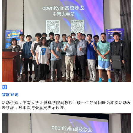
0
版
镜
区
态
社
活
支
开
构
S
像
论
在
区
动
持
>
发
技
社
P
站
坛
线
组
人
规
数
术
区
2
会
课
织
>
才
范
>
字
衍
应
邮
月
（
员
程
品
认
技
看
生
用
件
刊
x
S
沙
开
>
牌
证
>
术
板
发
镜
列
8
文
I
龙
发
贡
赛
开
支
活
行
像
表
6
档
G
社
/
献
事
发
持
社
动
版
下
）
高
中
中
区
打
成
平
区
社
日
载
校
心
心
研
人
包
长
兼
>
台
>
案
区
历
o
沙
究
才
规
容
行
协
例
交
p
社
龙
C
生
认
范
软
适
业
>
议
集
流
e
区
L
大
证
件
配
大
代
与
n
开
会
A
赛
包
会
码
声
国
K
发
员
常
签
编
资
明
际
y
者
麒
见
署
开
译
源
排
01
l
高
大
麟
问
发
平
软
名
致欢迎词
i
校
赛
社
杯
题
者
台
代
件
n
专
/
区
大
活动伊始，中南大学计算机学院副教授、硕士生导师阳旺为本次活动发
行
大
码
上
3
区
活
实
赛
发
表致辞，对本次与会嘉宾表示欢迎。
为
会
托
架
.
动
习
行
守
管
协
用
0
文
往
构
则
平
议
户
版
A
翻
档
届
建
台
组
本
l
译
征
品
大
平
贡