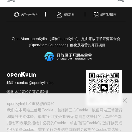
上一篇
下一篇
i
n
关于openKylin
社区架构
品牌使用指南
OpenAtom openKylin （简称“openKylin”） 是由开放原子开源基金会
（OpenAtom Foundation）孵化及运营的开源项目
邮箱：contact@openkylin.top
遵循 木兰宽松许可证第2版
（MulanPSL2）
openKylin社区重视您的隐私
交流群
友情链接：
我们在本网站上使用Cookie，包括第三方Cookie，以便网站正常运行
和提升浏览体验。单击“全部接受”即表示您同意这些目的；单击“全部
光合开发者社区
拒绝”即表示您拒绝非必要的Cookie；单击“管理Cookie”以选择接受或
Infinitensor开源社区
拒绝某些Cookie。需要了解更多信息或随时更改您的Cookie首选项，