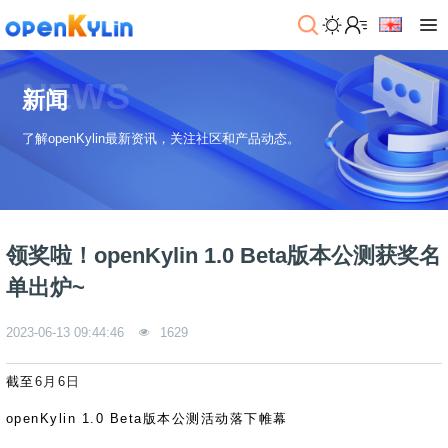
>
下
NEWS
载
新闻
>
>
了解openKylin最新资讯，关注社区和产品动态。
社
系
区
统
下
载
>
>
动
关
o
态
>
于
领奖啦！openKylin 1.0 Beta版本公测获奖名
p
发
社
e
行
区
>
>
单出炉~
n
版
学
社
K
社
习
>
区
2023-06-13 09:44:46
1629
y
兼
区
>
社
资
l
容
介
镜
区
讯
>
>
i
衍
绍
像
交
开
学
截至
6月6日
n
生
新
资
流
发
>
习
社
2
发
闻
源
社
资
openKylin 1.0 Beta版本公测活动落下帷幕
区
.
行
社
动
>
区
源
>
>
架