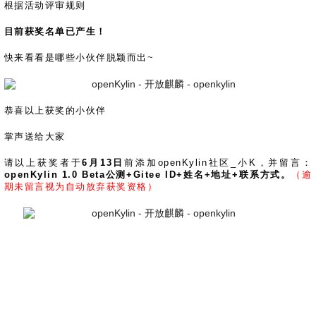
0
版
镜
区
态
社
活
支
开
根据活动评审规则
构
S
像
论
在
区
动
持
>
发
技
社
P
站
坛
线
组
人
规
目前获奖名单已产生！
数
术
区
2
会
课
织
>
才
范
>
字
衍
应
邮
月
（
员
程
品
认
快来看看是哪些小伙伴脱颖而出
技
~
看
生
用
件
刊
x
S
沙
开
>
牌
证
>
术
板
发
镜
列
8
文
I
龙
发
贡
赛
开
支
活
行
像
表
6
档
G
社
/
献
事
发
持
社
动
版
下
）
高
中
中
区
打
恭喜以上获奖的小伙伴
成
平
区
社
日
载
校
心
心
研
人
包
长
兼
>
台
>
案
区
历
o
沙
掌声送给大家
究
才
规
容
行
协
例
交
p
社
龙
C
生
认
范
软
适
业
>
议
集
流
e
区
请以上获奖者于
6月13日
前添加openKylin社区_小K，并留言：
L
大
证
件
配
大
代
与
n
开
会
openKylin 1.0 Beta公测+Gitee ID+姓名+地址+联系方式。
（逾
A
赛
包
会
码
声
国
K
发
期未留言视为自动放弃获奖资格）
员
常
签
编
资
明
际
y
者
麒
见
署
开
译
源
排
l
高
大
麟
问
发
平
软
名
i
校
赛
社
杯
题
者
台
代
件
n
专
/
区
大
行
大
码
上
3
区
活
实
赛
发
为
会
托
架
.
动
习
行
守
管
协
用
0
文
往
构
则
平
议
户
版
A
翻
档
届
建
台
组
本
l
译
征
品
大
平
贡