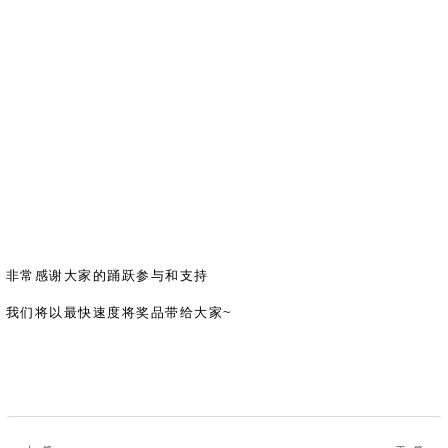
共
p
平
集
牌
会
台
第
献
测
h
台
活
指
回
三
协
a
动
持
南
顾
方
议
用
成
（
续
开
户
长
开
x
集
隐
源
组
体
放
8
成
私
组
活
系
原
6
平
政
件
动
子
）
台
策
库
大
声
更
赛
安
明
多
全
G
架
法
漏
o
构
律
洞
d
版
声
公
o
本
明
告
非常感谢大家的踊跃参与和支持
t
与
X
反
我们将以最快速度将奖品带给大家
~
o
馈
p
e
n
K
y
l