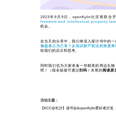
i
n
2023年9月9日，openKylin社
freedom and intellectual property la
机会。
在当天的分享中，我们将深入探讨书中的一
偷盗者占为己有？从知识财产权法的角度来
给我们的启示和思考。
同时我们也为大家准备一些精美的周边礼物
吧！（报名链接可通过
扫码
/ 末尾的
阅读原
活动主题：
【KCC@长沙】读书会&openKylin爱好者沙龙