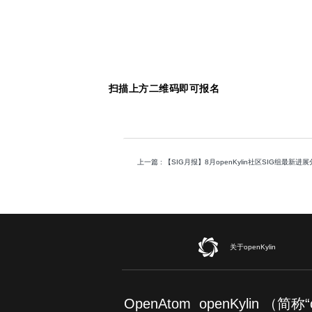
扫描上方二维码即可报名
上一篇
: 【SIG月报】8月openKylin社区SIG组最新进
关于openKylin
OpenAtom openKylin （