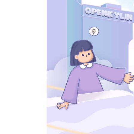
共
p
平
集
牌
会
台
第
献
测
h
台
活
指
回
三
协
a
动
持
南
顾
方
议
用
成
（
续
开
户
长
开
x
集
隐
源
组
体
放
8
成
私
组
活
系
原
6
平
政
件
动
子
）
台
策
库
大
声
更
赛
安
明
多
全
G
架
法
漏
o
构
律
洞
d
版
声
公
o
本
明
告
t
与
X
反
o
馈
p
e
n
K
y
l