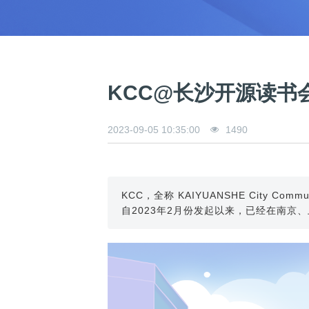
0
版
镜
区
态
社
活
支
开
构
S
像
论
在
区
动
持
>
发
技
社
P
站
坛
线
组
人
规
数
术
区
2
会
课
织
>
才
范
>
字
衍
应
邮
月
（
员
程
品
认
技
看
生
用
件
刊
x
S
沙
开
>
牌
证
>
术
板
发
镜
列
8
文
I
龙
发
贡
赛
开
支
KCC@长沙开源读书会
活
行
像
表
6
档
G
社
/
献
事
发
持
社
动
版
下
）
高
中
中
区
打
成
平
区
社
日
载
校
心
心
研
人
包
长
兼
>
台
>
案
区
历
o
2023-09-05 10:35:00
1490
沙
究
才
规
容
行
协
例
交
p
社
龙
C
生
认
范
软
适
业
>
议
集
流
e
区
L
大
证
件
配
大
代
与
n
开
会
A
赛
包
会
码
声
国
K
发
员
常
签
编
资
明
际
y
者
KCC，全称 KAIYUANSHE Cit
麒
见
署
开
译
源
排
l
高
大
自2023年2月份发起以来，已经在南京
麟
问
发
平
软
名
i
校
赛
社
杯
题
者
台
代
件
n
专
/
区
大
行
大
码
上
3
区
活
实
赛
发
为
会
托
架
.
动
习
行
守
管
协
用
0
文
往
构
则
平
议
户
版
A
翻
档
届
建
台
组
本
l
译
征
品
大
平
贡