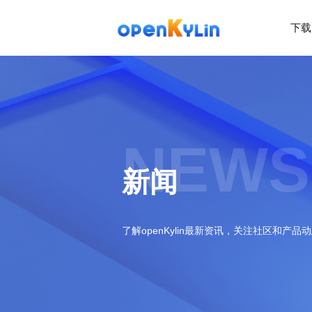
下载
>
下
载
>
>
社
系
区
统
下
NEWS
载
>
>
动
关
o
态
>
于
新闻
p
发
社
e
行
区
>
>
n
版
学
社
K
社
习
>
区
了解openKylin最新资讯，关注社区和产品
y
兼
区
>
社
资
l
容
介
镜
区
讯
>
>
i
衍
绍
像
交
开
学
n
生
新
资
流
发
>
习
社
2
发
闻
源
社
资
区
.
行
社
动
>
区
源
>
>
架