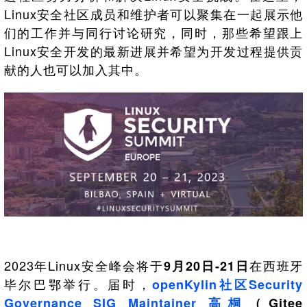
0
版
镜
区
态
社
活
支
开
Linux安全社区成员和维护者可以聚集在一起展示他
构
S
像
论
在
区
动
持
>
发
技
社
P
站
坛
们的工作并与同行讨论研究，同时，那些希望跟上
线
组
人
规
数
术
区
2
会
课
织
>
才
范
>
Linux安全开发的最新进展并希望为开发过程提供贡
字
衍
应
邮
月
（
员
程
品
认
技
看
生
用
件
刊
献的人也可以加入其中。
x
S
沙
开
>
牌
证
>
术
板
发
镜
列
8
文
I
龙
发
贡
赛
开
支
活
行
像
表
6
档
G
社
/
献
事
发
持
社
动
版
下
）
高
中
中
区
打
成
平
区
社
日
载
校
心
心
研
人
包
长
兼
>
台
>
案
区
历
o
沙
究
才
规
容
行
协
例
交
p
社
龙
C
生
认
范
软
适
业
>
议
集
流
e
区
L
大
证
件
配
大
代
与
n
开
会
A
赛
包
会
码
声
国
K
发
员
常
签
编
资
明
际
y
者
麒
见
署
开
译
源
排
l
高
大
麟
问
发
平
软
名
i
校
赛
社
杯
题
者
台
代
件
n
专
/
区
大
行
大
码
上
3
区
活
实
赛
发
为
会
托
架
.
动
习
2023年Linux安全峰会将于
在西班牙
行
9月20日-21日
守
管
协
用
0
文
往
构
则
平
议
毕尔巴鄂举行。届时，
openKylin社区Security
户
版
A
翻
档
届
建
台
组
本
l
译
征
Governance SIG Maintainer 高桐
（Gitee
品
大
平
贡