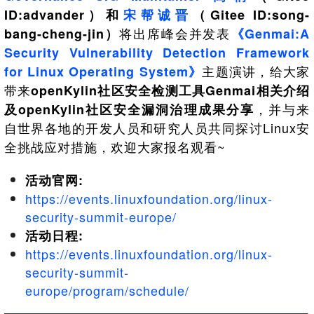
共
p
平
集
牌
会
台
第
献
ID:advander）和
宋帮诚晋
（Gitee ID:song-
测
h
台
活
指
回
三
协
将出席峰会并发表
bang-cheng-jin）
《Genmai:A
a
动
持
南
顾
方
议
用
成
（
续
开
Security Vulnerability Detection Framework
户
长
开
x
集
隐
源
组
主题演讲，给大家
for Linux Operating System》
体
放
8
成
私
组
活
系
原
6
平
政
带来
openKylin社区安全检测工具Genmai相关介绍
件
动
子
）
台
策
库
，并与来
及openKylin社区安全漏洞治理成果分享
大
声
更
赛
自世界各地的开发人员和研究人员共同探讨Linux安
安
明
多
全
全挑战应对措施，欢迎大家报名观看~
G
架
法
漏
o
构
律
洞
d
版
活动官网:
声
公
o
本
明
告
https://events.linuxfoundation.org/linux-
t
与
security-summit-europe/
X
反
o
活动日程:
馈
p
https://events.linuxfoundation.org/linux-
e
n
security-summit-
K
europe/program/schedule/
y
l