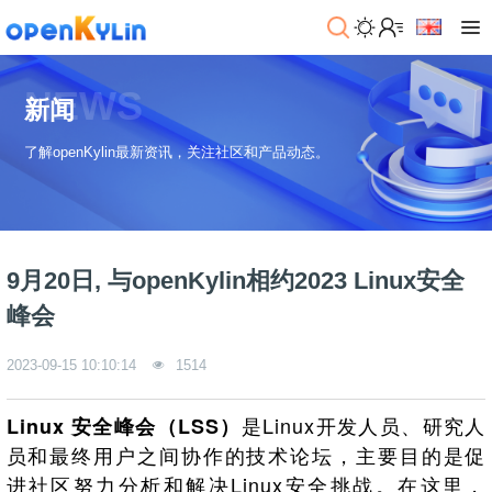
>
下
NEWS
载
新闻
>
>
了解openKylin最新资讯，关注社区和产品动态。
社
系
区
统
下
载
>
>
动
关
o
态
>
于
9月20日, 与openKylin相约2023 Linux安全
p
发
社
e
行
区
>
>
峰会
n
版
学
社
K
社
习
>
区
2023-09-15 10:10:14
1514
y
兼
区
>
社
资
l
容
介
镜
区
讯
>
>
i
衍
绍
像
交
开
学
是Linux开发人员、研究人
Linux 安全峰会（LSS）
n
生
新
资
流
发
>
习
员和最终用户之间协作的技术论坛，主要目的是促
社
2
发
闻
源
社
资
区
.
行
社
动
>
区
源
>
>
进社区努力分析和解决Linux安全挑战。在这里，
架