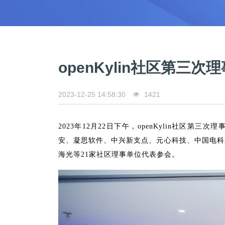
>
>
>
>
>
流
区
区
员
线
支
S
大
人
规
会
月
沙
课
社
持
I
赛
才
范
区
员
刊
龙
程
G
认
架
高
活
高
研
文
开
中
>
证
>
>
构
校
动
校
究
档
发
心
交
平
支
专
日
沙
生
中
/
数
社
流
台
持
openKylin社区第三
字
区
历
龙
大
心
区
打
S
>
看
I
赛
人
包
C
开
社
软
兼
用
>
>
>
板
L
G
发
区
才
规
件
容
麒
户
大
源
协
2023-12-25 14:58:30
1421
A
介
者
麟
论
认
范
包
适
行
组
会
码
议
为
签
绍
大
杯
坛
证
编
配
与
守
署
赛
大
译
加
用
邮
开
代
安
>
声
则
入
户
/
赛
件
发
平
码
全
2023年12月22日下午，openKylin社区
贡
明
S
组
活
列
者
台
库
漏
品
开
安、凝思软件、中兴新支点、元心科技、中国电科
献
牌
I
动
放
表
大
洞
加
发
软
海光等21家社区理事单位代表参会。
使
G
入
原
会
行
件
贡
版
兼
>
用
用
献
本
子
(
构
容
上
S
成
指
I
户
攻
共
大
2
建
衍
架
长
南
G
组
略
测
赛
0
平
生
协
和
角
2
台
发
议
国
社
用
G
收
际
色
区
户
o
5
行
持
贡
获
排
实
组
d
)
续
版
献
S