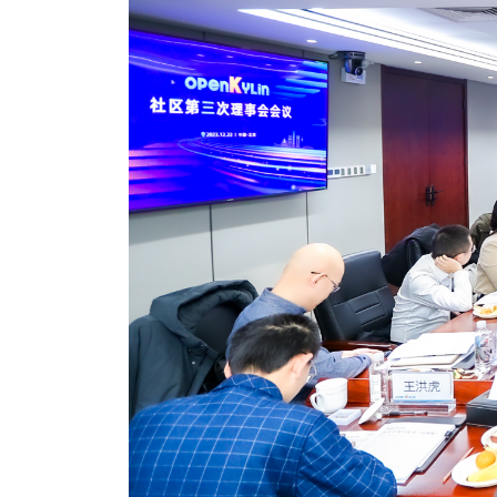
名
I
习
活
o
集
协
成
技
G
长
动
t
成
术
议
社
翻
区
会
译
体
x
平
衍
隐
案
议
平
系
o
台
生
私
例
台
p
发
政
积
集
分
e
行
策
商
n
版
声
城
K
明
第
y
三
法
l
方
律
i
开
声
n
源
明
组
文
档
件
征
库
集
活
动