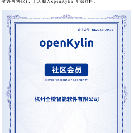
0
版
镜
区
态
者许可协议)，正式加入openKylin 开源社区。
社
活
支
开
构
S
像
论
在
区
动
持
>
发
技
社
P
站
坛
线
组
人
规
数
术
区
2
会
课
织
>
才
范
>
字
衍
应
邮
月
（
员
程
品
认
技
看
生
用
件
刊
x
S
沙
开
>
牌
证
>
术
板
发
镜
列
8
文
I
龙
发
贡
赛
开
支
活
行
像
表
6
档
G
社
/
献
事
发
持
社
动
版
下
）
高
中
中
区
打
成
平
区
社
日
载
校
心
心
研
人
包
长
兼
>
台
>
案
区
历
o
沙
究
才
规
容
行
协
例
交
p
社
龙
C
生
认
范
软
适
业
>
议
集
流
e
区
L
大
证
件
配
大
代
与
n
开
会
A
赛
包
会
码
声
国
K
发
员
常
签
编
资
明
际
y
者
麒
见
署
开
译
源
排
l
高
大
麟
问
发
平
软
名
i
校
赛
社
杯
题
者
台
代
件
n
专
/
区
大
行
大
码
上
3
区
活
实
赛
发
为
会
托
架
.
动
习
行
守
管
协
用
0
文
往
构
则
平
议
户
版
A
翻
档
届
建
台
组
本
l
译
征
品
大
平
贡