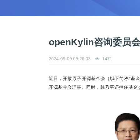
0
版
镜
区
态
社
活
支
开
构
S
像
论
在
区
动
持
>
发
技
社
P
站
坛
线
组
人
规
数
术
区
2
会
课
织
>
才
范
>
字
衍
应
邮
月
（
员
程
品
认
技
看
生
用
件
刊
x
S
沙
开
>
牌
证
>
术
板
发
镜
列
8
文
I
龙
发
贡
赛
开
支
openKylin咨询
活
行
像
表
6
档
G
社
/
献
事
发
持
社
动
版
下
）
高
中
中
区
打
成
平
区
社
日
载
校
心
心
研
人
包
长
兼
>
台
>
案
区
历
o
2024-05-09 09:26:03
1471
沙
究
才
规
容
行
协
例
交
p
社
龙
C
生
认
范
软
适
业
>
议
集
流
e
区
L
大
证
件
配
大
代
与
n
开
会
A
赛
近日，开放原子开源基金会（以下简称“基金
包
会
码
声
国
K
发
员
常
签
编
资
明
际
开源基金会理事。同时，韩乃平还担任基金
y
者
麒
见
署
开
译
源
排
l
高
大
麟
问
发
平
软
名
i
校
赛
社
杯
题
者
台
代
件
n
专
/
区
大
行
大
码
上
3
区
活
实
赛
发
为
会
托
架
.
动
习
行
守
管
协
用
0
文
往
构
则
平
议
户
版
A
翻
档
届
建
台
组
本
l
译
征
品
大
平
贡