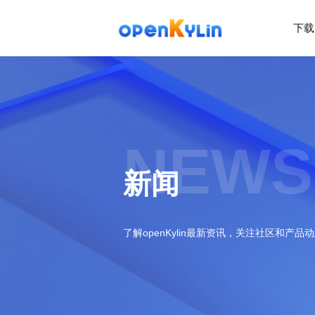
下载
>
下
载
>
>
社
系
区
统
下
NEWS
载
>
>
动
关
o
态
>
于
新闻
p
发
社
e
行
区
>
>
n
版
学
社
K
社
习
>
区
了解openKylin最新资讯，关注社区和产品
y
兼
区
>
社
资
l
容
介
镜
区
讯
>
>
i
衍
绍
像
交
开
学
n
生
新
资
流
发
>
习
社
2
发
闻
源
社
资
区
.
行
社
动
>
区
源
>
>
架