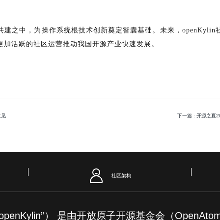
建之中，为操作系统根技术创新奠定智囊基础。未来，openKyli
更加活跃的社区运营推动我国开源产业快速发展。
京见
下一篇
: 开源之夏2
社区架构
简称“openKylin”） 是由开放原子开源基金会（OpenAt