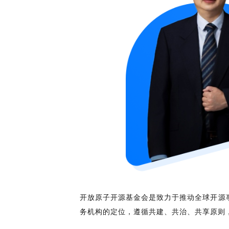
共
p
平
集
牌
会
台
第
献
测
h
台
活
指
回
三
协
a
动
持
南
顾
方
议
用
成
（
续
开
户
长
开
x
集
隐
源
组
体
放
8
成
私
组
活
系
原
6
平
政
件
动
子
）
台
策
库
大
声
更
赛
安
明
多
全
G
架
法
漏
o
构
律
洞
d
版
声
公
o
本
明
告
t
与
X
反
o
馈
p
e
n
开放原子开源基金会是致力于推动全球开源事
K
务机构的定位，遵循共建、共治、共享原则
y
l