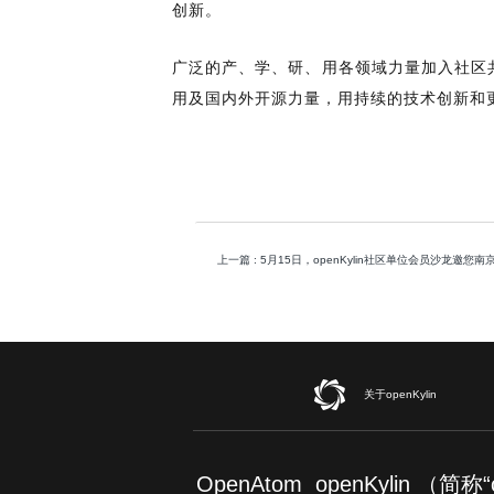
创新。
广泛的产、学、研、用各领域力量加入社区共
用及国内外开源力量，
用持续的技术创新和
上一篇
: 5月15日，openKylin社区单位会员沙龙邀您南
关于openKylin
OpenAtom openKylin （