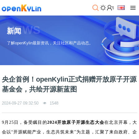
>
下
NEWS
载
新闻
>
>
了解openKylin最新资讯，关注社区和产品动态。
社
系
区
统
下
载
>
>
动
关
o
态
>
于
央企首例！openKylin正式捐赠开放原子开源
p
发
社
e
行
区
>
>
基金会，共绘开源新蓝图
n
版
学
社
K
社
习
>
区
2024-09-27 09:32:50
1548
y
兼
区
>
社
资
l
容
介
镜
区
讯
>
>
i
衍
绍
像
交
开
学
n
生
新
9月25日，备受瞩目的
资
流
2024开放原子开源生态大会
在北京开幕，大
发
>
习
社
2
发
闻
源
社
资
会以“开源赋能产业，生态共筑未来”为主题，汇聚了来自政府、企
区
.
行
社
动
>
区
源
>
>
架