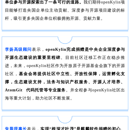
单位参与开源探索出了一条可行的道路。
我们期待openKylin项
目能够打造央国企单位主动贡献、深度参与开源项目建设的标
杆，吸引更多央国企单位积极拥抱开源、贡献力量。
李扬高级顾问
表示，
openKylin完成捐赠是中央企业深度参与
开源生态建设的重要里程碑
。目前社区迁移工作正在稳步推
进，未来，openKylin社区作为开放原子开源基金会旗下的开源
社区，
基金会将提供社区中立性、开放性保障，运营孵化支
撑，生态建设支持，法务与知识产权服务、开源人才培养、
AtomGit
代码托管等专业服务
。并
全程参与
openKylin社区出
海等重大计划，助力社区不断发展。
朱晨理事长
表示，
实现“根深才叶茂”是麒麟软件捐赠的初心
。