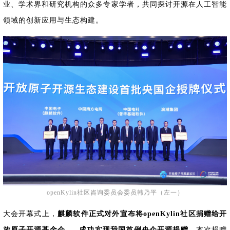
0
版
镜
区
态
社
活
支
开
业、学术界和研究机构的众多专家学者，共同探讨开源在人工智能
构
S
像
论
在
区
动
持
>
发
技
社
P
领域的创新应用与生态构建。
站
坛
线
组
人
规
数
术
区
2
会
课
织
>
才
范
>
字
衍
应
邮
月
（
员
程
品
认
技
看
生
用
件
刊
x
S
沙
开
>
牌
证
>
术
板
发
镜
列
8
文
I
龙
发
贡
赛
开
支
活
行
像
表
6
档
G
社
/
献
事
发
持
社
动
版
下
）
高
中
中
区
打
成
平
区
社
日
载
校
心
心
研
人
包
长
兼
>
台
>
案
区
历
o
沙
究
才
规
容
行
协
例
交
p
社
龙
C
生
认
范
软
适
业
>
议
集
流
e
区
L
大
证
件
配
大
代
与
n
开
会
A
赛
包
会
码
声
国
K
发
员
常
签
编
资
明
际
y
者
麒
见
署
开
译
源
排
l
高
大
麟
问
发
平
软
名
i
校
赛
社
杯
题
者
台
代
件
n
专
/
区
大
行
大
码
上
3
区
活
实
赛
发
为
会
托
架
openKylin社区咨询委员会委员韩乃平（左一）
.
动
习
行
守
管
协
用
0
文
往
构
则
平
议
户
版
A
翻
档
大会开幕式上，
麒麟软件正式对外宣布将openKylin社区捐赠给
开
届
建
台
组
本
l
译
征
品
大
平
贡
放原子开源基金会
，成功实现我国首例央企开源捐赠
。本次捐赠