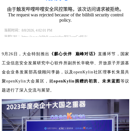
i
n
openKylin
9月26日，大会特别推出
《麒心伙伴 巅峰对话》
直播环节，国家
工业信息安全发展研究中心软件所副所长辛晓华、开放原子开源基
金会业务发展部高级顾问李扬，以及openKylin社区理事长朱晨共
聚openKylin大会展区，就
openKylin捐赠的初衷、未来蓝图
等议
题进行了深入交流与展望。