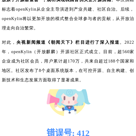
共
p
平
集
牌
会
台
第
献
测
h
台
活
指
回
三
协
标志着openKylin从企业主导演进到产业共建、社区自治。后续，
a
动
持
南
顾
方
议
用
成
openKylin将以更加开放的模式整合全球参与者的贡献，从开放治
（
续
开
户
长
开
x
集
隐
源
理走向自治繁荣。
组
体
放
8
成
私
组
活
系
原
6
平
政
件
动
子
）
对此，
央视新闻频道《朝闻天下》栏目进行了深入报道
。2022
台
策
库
大
声
年，openKylin（开放麒麟）开源社区正式成立。目前，超560家
更
赛
安
明
多
全
企业成为社区会员，用户累计超170万，共来自超过188个国家和
G
架
法
漏
o
构
地区。社区发布了8个桌面系统版本，在可控开源、自主构建、创
律
洞
d
版
声
公
新技术和生态发展方面取得了显著成果。
o
本
明
告
t
与
X
反
o
馈
p
e
n
K
y
l