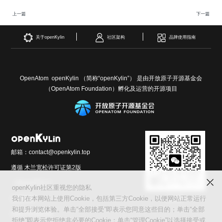
上一篇
下一篇
关于openKylin
社区架构
品牌使用指南
OpenAtom openKylin （简称“openKylin”） 是由开放原子开源基金会
（OpenAtom Foundation）孵化及运营的开源项目
邮箱：contact@openkylin.top
遵循 木兰宽松许可证第2版
（MulanPSL2）
openKylin社区重视您的隐私
交流群
友情链接：
我们在本网站上使用Cookie，包括第三方Cookie，以便网站正常运行
和提升浏览体验。单击“全部接受”即表示您同意这些目的；单击“全部
光合开发者社区
拒绝”即表示您拒绝非必要的Cookie；单击“管理Cookie”以选择接受或