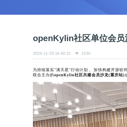
>
>
>
>
>
流
区
区
员
线
支
S
大
人
规
会
月
沙
课
社
持
I
赛
才
范
区
员
刊
龙
程
G
认
架
高
活
高
研
文
开
中
>
证
>
>
构
校
动
校
究
档
发
心
交
平
支
专
日
沙
生
中
/
数
社
流
台
持
openKylin社区单
字
区
历
龙
大
心
区
打
S
>
看
I
赛
人
包
C
开
社
软
兼
用
>
>
>
板
L
G
发
区
才
规
件
容
麒
户
大
源
协
2024-11-29 16:40:31
1530
A
介
者
麟
论
认
范
包
适
行
组
会
码
议
为
签
绍
大
杯
坛
证
编
配
与
守
署
赛
大
译
加
用
邮
开
代
安
>
声
为持续落实“满天星”行动计划， 加快构建开源软件
则
入
户
/
赛
件
发
平
码
全
贡
明
联合主办的
openKylin社区共建会员沙龙(重庆站)
S
组
活
列
者
台
库
漏
品
开
献
牌
I
动
放
表
大
洞
加
发
软
使
G
入
原
会
行
件
贡
版
兼
>
用
用
献
本
子
(
构
容
上
S
成
指
I
户
攻
共
大
2
建
衍
架
长
南
G
组
略
测
赛
0
平
生
协
和
角
2
台
发
议
国
社
用
G
收
际
色
区
户
o
5
行
持
贡
获
排
实
组
d
)
续
版
献
S