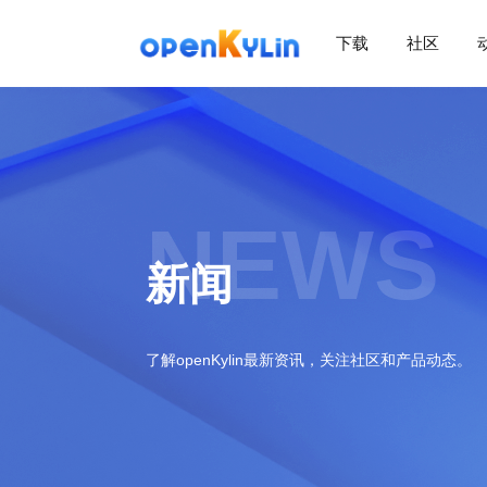
下载
社区
>
下
载
>
>
社
下
区
载
系
NEWS
>
>
统
动
关
下
新闻
态
于
载
社
镜
>
区
>
像
学
动
站
社
习
>
态
了解openKylin最新资讯，关注社区和产品动态。
区
应
社
用
介
新
>
区
>
>
镜
绍
闻
开
会
活
学
像
动
社
发
员
动
习
下
区
态
载
交
社
社
会
在