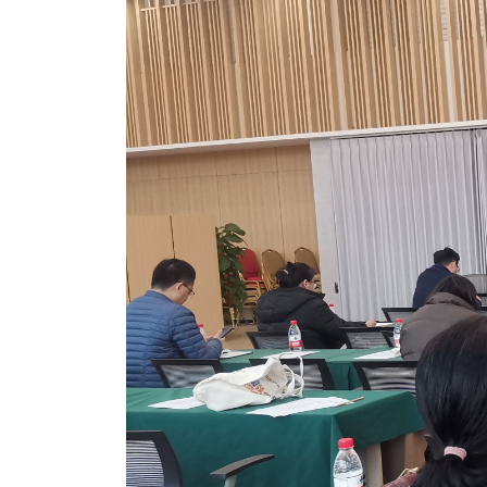
名
I
习
活
o
集
协
成
技
G
长
动
t
成
术
议
社
翻
区
会
译
体
x
平
衍
隐
案
议
平
系
o
台
生
私
例
台
p
发
政
积
集
分
e
行
策
商
n
版
声
城
K
明
第
y
三
法
l
方
律
i
开
声
n
源
明
组
文
档
件
征
库
集
活
动