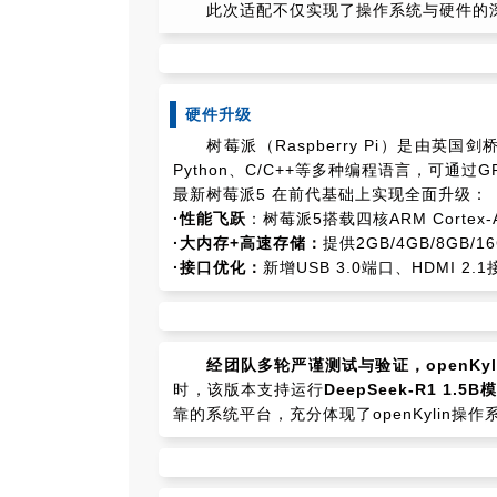
名
I
习
活
o
集
协
成
技
此次适配不仅实现了操作系统与硬件的
G
长
动
t
成
术
议
社
翻
区
会
译
体
x
平
衍
隐
案
议
平
系
o
台
生
私
例
台
p
发
政
积
硬件升级
集
分
e
行
策
商
n
版
声
树莓派（Raspberry Pi）是由
城
K
明
第
Python、C/C++等多种编程语言，可
y
三
法
最新树莓派5 在前代基础上实现全面升级：
l
方
律
·性能飞跃
：树莓派5搭载四核ARM Corte
i
开
声
·大内存+高速存储：
提供2GB/4GB/8GB
n
源
明
·接口优化：
新增USB 3.0端口、HDMI 2
组
文
档
件
征
库
集
活
经团队多轮严谨测试与验证，openKy
动
时，该版本支持运行
DeepSeek-R1 1.5B
靠的系统平台，充分体现了openKylin操