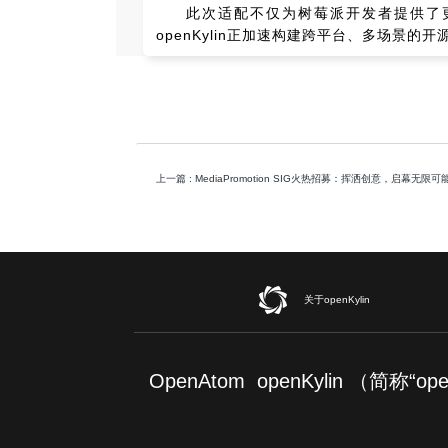
此次适配不仅为树莓派开发者提供了更
openKylin正加速构建跨平台、多场景
上一篇
: MediaPromotion SIG火热招募：挥洒创意，启幕无限可
关于openKylin
OpenAtom openKylin （简称