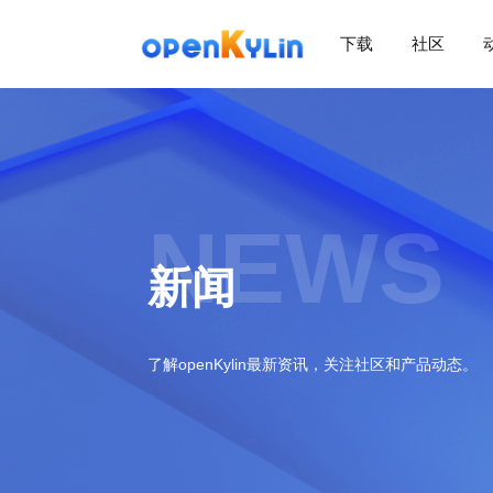
下载
社区
>
下
载
>
>
社
下
区
载
系
NEWS
>
>
统
动
关
下
新闻
态
于
载
社
镜
>
区
>
像
学
动
站
社
习
>
态
了解openKylin最新资讯，关注社区和产品动态。
区
应
社
用
介
新
>
区
>
>
镜
绍
闻
开
会
活
学
像
动
社
发
员
动
习
下
区
态
载
交
社
社
会
在