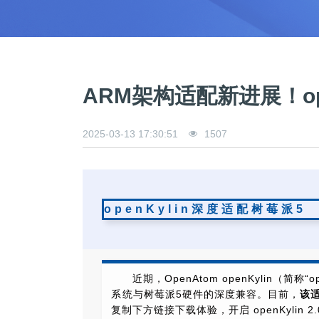
>
>
>
>
>
流
区
区
员
线
支
S
大
人
规
会
月
沙
课
社
持
I
赛
才
范
区
员
刊
龙
程
G
认
架
高
活
高
研
文
开
中
>
证
>
>
构
校
动
校
究
档
发
心
交
平
支
专
日
沙
生
中
/
数
社
流
台
持
ARM架构适配新进展！op
字
区
历
龙
大
心
区
打
S
>
看
I
赛
人
包
C
开
社
软
兼
用
>
>
>
板
L
G
发
区
才
规
件
容
麒
户
大
源
协
2025-03-13 17:30:51
1507
A
介
者
麟
论
认
范
包
适
行
组
会
码
议
为
签
绍
大
杯
坛
证
编
配
与
守
署
赛
大
译
加
用
邮
开
代
安
>
声
则
入
户
/
赛
件
发
平
码
全
贡
明
S
组
活
列
者
台
库
漏
品
开
献
牌
I
动
放
表
大
洞
加
发
软
openKylin深度适配树莓派5
使
G
入
原
会
行
件
贡
版
兼
>
用
用
献
本
子
(
构
容
上
S
成
指
I
户
攻
共
大
2
建
衍
架
长
南
G
组
略
测
赛
0
平
生
协
和
近期，OpenAtom openKylin（简称“o
角
2
台
发
议
国
社
用
G
收
际
色
区
户
o
5
行
持
贡
系统与树莓派5硬件的深度兼容。目前，
该适
获
排
实
组
d
)
续
版
献
S
复制下方链接下载体验，开启 openKylin 