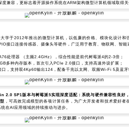
深度兼容，更标志着开源操作系统在ARM架构微型计算机领域取得
英国剑桥大学于2012年推出的微型计算机，以低廉的价格、模块化设计和
通过GPIO接口连接传感器、摄像头等硬件，广泛用于教育、物联网、智
x-A76处理器 （主频2.4GHz），综合性能是前代树莓派4的2-3倍；
/16GB多种内存版本，首次引入PCIe 2.0接口，支持高速外设扩展；
.1接口，支持双4Kp60输出124，配备千兆以太网、双频Wi-Fi 5及蓝牙5.
lin 2.0 SP1版本与树莓派5实现深度适配：系统与硬件兼容性
模型
，可高效完成模型的各项计算任务，为广大开发者和技术爱好者
作系统在AI应用领域的持续推动与进步。