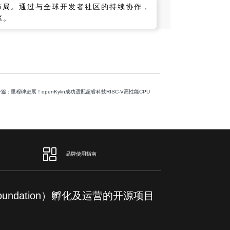
态布局。通过与全球开发者社区的持续协作，
区。
一篇
: 里程碑进展！openKylin成功适配超睿科技RISC-V高性能CPU
品牌使用指南
m Foundation）孵化及运营的开源项目