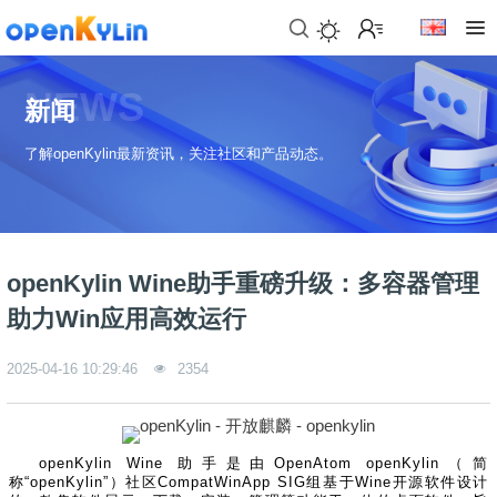
>
下
NEWS
载
新闻
>
>
了解openKylin最新资讯，关注社区和产品动态。
社
下
区
载
系
>
>
统
动
关
下
态
于
openKylin Wine助手重磅升级：多容器管理
载
社
镜
助力Win应用高效运行
>
区
>
像
学
动
站
社
习
>
态
2025-04-16 10:29:46
2354
区
应
社
用
介
新
>
区
>
>
镜
绍
闻
开
会
活
学
像
动
社
发
员
动
习
openKylin Wine 助手是由OpenAtom openKylin（简
下
区
态
称“openKylin”）社区CompatWinApp SIG组基于Wine开源软件设计
载
交
社
社
会
在