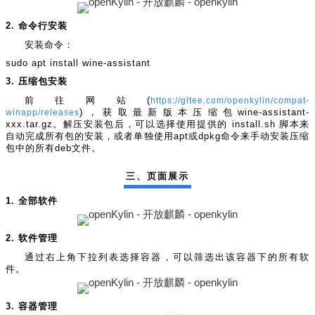
名
I
习
活
o
集
协
成
技
G
长
动
t
成
术
议
社
翻
2. 命令行安装
区
会
译
体
x
平
衍
隐
案
议
平
系
o
台
生
私
安装命令：
例
台
p
发
政
积
sudo apt install wine-assistant
集
分
e
行
策
3. 压缩包安装
商
n
版
声
前往网站(
https://gitee.com/openkylin/compat-
城
K
明
第
winapp/releases
)，获取最新版本压缩包wine-assistant-
y
三
法
xxx.tar.gz。解压安装包后，可以选择使用提供的 install.sh 脚本来
l
方
律
自动完成所有包的安装，或者单独使用apt或dpkg命令来手动安装压缩
i
开
声
包中的所有deb文件。
n
源
明
组
文
三、页面展示
档
件
征
库
1. 全部软件
集
活
2. 软件管理
动
通过右上角下拉列表选择容器，可以筛选出该容器下的所有软
件。
3. 容器管理