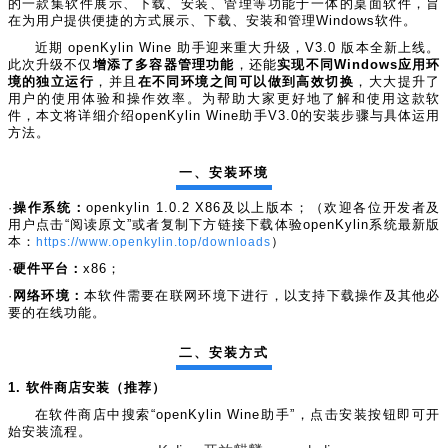
>
>
>
>
>
的一款集软件展示、下载、安装、管理等功能于一体的桌面软件，旨
流
区
区
员
线
在为用户提供便捷的方式展示、下载、安装和管理Windows软件。
支
S
大
人
规
会
月
沙
课
社
持
I
赛
才
范
近期 openKylin Wine 助手迎来重大升级，V3.0 版本全新上线。
区
员
刊
龙
程
G
认
此次升级不仅
增添了多容器管理功能
，还能
实现不同Windows应用环
架
高
活
高
研
文
开
中
>
证
>
>
境的独立运行
，并且
在不同环境之间可以做到高效切换
，大大提升了
构
校
动
校
究
档
发
用户的使用体验和操作效率。为帮助大家更好地了解和使用这款软
心
交
平
支
专
日
沙
生
中
/
数
社
件，本文将详细介绍openKylin Wine助手V3.0的安装步骤与具体运用
流
台
持
字
区
历
龙
大
心
区
打
S
方法。
>
看
I
赛
人
包
C
开
社
软
兼
用
>
>
>
板
L
G
发
区
才
规
件
容
麒
一、安装环境
户
大
源
协
A
介
者
麟
论
认
范
包
适
行
组
会
码
议
·
操作系统：
openkylin 1.0.2 X86及以上版本；（欢迎各位开发者及
为
签
绍
大
杯
坛
证
编
配
与
用户点击“阅读原文”或者复制下方链接下载体验openKylin系统最新版
守
署
赛
大
译
加
用
邮
开
代
安
>
声
本：
https://www.openkylin.top/downloads
）
则
入
户
/
赛
件
发
平
码
全
贡
明
·
硬件平台：
x86；
S
组
活
列
者
台
库
漏
品
开
献
牌
I
动
放
表
大
洞
加
发
软
·
网络环境：
本软件需要在联网环境下进行，以支持下载操作及其他必
使
G
入
原
会
行
件
贡
版
兼
要的在线功能。
>
用
用
献
本
子
(
构
容
上
S
成
指
I
户
攻
共
大
2
建
衍
架
二、安装方式
长
南
G
组
略
测
赛
0
平
生
协
和
1. 软件商店安装（推荐）
角
2
台
发
议
国
社
用
G
收
际
色
区
户
o
5
行
持
贡
在软件商店中搜索“openKylin Wine助手”，点击安装按钮即可开
获
排
实
组
d
)
续
版
献
S
始安装流程。