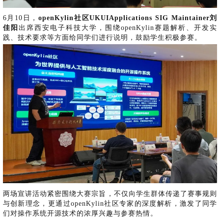
i
n
6月10日，
openKylin社区UKUIApplications SIG Maintainer刘
佳阳
出席西安电子科技大学，围绕
openKylin赛题解析、开发实
践、技术要求等方面给同学们进行说明，鼓励学生积极参赛。
两场宣讲活动紧密围绕大赛宗旨，不仅向学生群体传递了赛事规则
与创新理念，更通过
openKylin社区专家的深度解析，激发了同学
们对操作系统开源技术的浓厚兴趣与参赛热情。