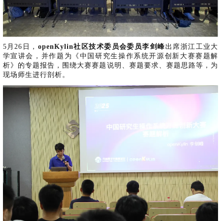
共
p
平
集
牌
会
台
第
献
测
h
台
活
指
回
三
协
a
动
持
南
顾
方
议
用
成
（
续
开
户
长
开
x
集
隐
源
5月26日，
openKylin社区技术委员会委员李剑峰
出席浙江工业大
组
体
放
8
成
私
组
学宣讲会，并作题为《中国研究生操作系统开源创新大赛赛题解
活
系
原
6
平
政
件
析》的专题报告，围绕大赛赛题说明、赛题要求、赛题思路等，为
动
子
）
台
策
库
现场师生进行剖析。
大
声
更
赛
安
明
多
全
G
架
法
漏
o
构
律
洞
d
版
声
公
o
本
明
告
t
与
X
反
o
馈
p
e
n
K
y
l