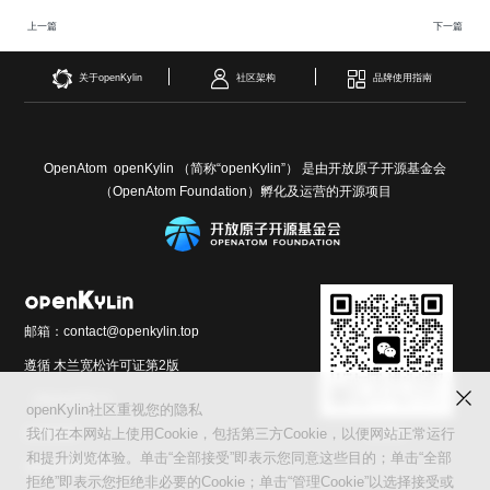
上一篇
下一篇
关于openKylin
社区架构
品牌使用指南
OpenAtom openKylin （简称“openKylin”） 是由开放原子开源基金会
（OpenAtom Foundation）孵化及运营的开源项目
邮箱：contact@openkylin.top
遵循 木兰宽松许可证第2版
（MulanPSL2）
openKylin社区重视您的隐私
交流群
友情链接：
我们在本网站上使用Cookie，包括第三方Cookie，以便网站正常运行
和提升浏览体验。单击“全部接受”即表示您同意这些目的；单击“全部
光合开发者社区
拒绝”即表示您拒绝非必要的Cookie；单击“管理Cookie”以选择接受或