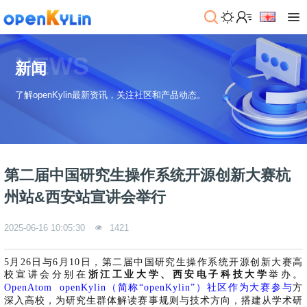
>
下
NEWS
载
新闻
>
>
了解openKylin最新资讯，关注社区和产品动态。
社
系
区
统
下
载
>
>
动
关
o
态
>
于
第二届中国研究生操作系统开源创新大赛杭
p
发
社
e
行
区
>
>
州站&西安站宣讲会举行
n
版
学
社
K
社
习
>
区
2025-06-16 10:05:30
1421
y
兼
区
>
社
资
l
容
介
镜
区
讯
>
>
i
衍
绍
像
交
开
学
5月26日与6月10日，第二届中国研究生操作系统开源创新大赛高
n
生
新
资
流
发
>
习
校宣讲会分别在
浙江工业大学、西安电子科技大学
举办。
社
2
发
闻
源
社
资
OpenAtom openKylin（简称“openKylin”）社区作为大赛参与
方
区
.
行
社
动
>
区
源
>
>
深入高校，为研究生群体解读赛事规则与技术方向，搭建从学术研
架