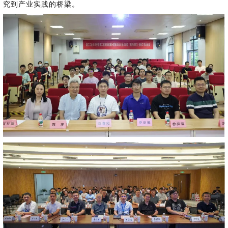
0
版
镜
区
态
社
活
支
开
究到产业实践的桥梁。
构
S
像
论
在
区
动
持
>
发
技
社
P
站
坛
线
组
人
规
数
术
区
2
会
课
织
>
才
范
>
字
衍
应
邮
月
（
员
程
品
认
技
看
生
用
件
刊
x
S
沙
开
>
牌
证
>
术
板
发
镜
列
8
文
I
龙
发
贡
赛
开
支
活
行
像
表
6
档
G
社
/
献
事
发
持
社
动
版
下
）
高
中
中
区
打
成
平
区
社
日
载
校
心
心
研
人
包
长
兼
>
台
>
案
区
历
o
沙
究
才
规
容
行
协
例
交
p
社
龙
C
生
认
范
软
适
业
>
议
集
流
e
区
L
大
证
件
配
大
代
与
n
开
会
A
赛
包
会
码
声
国
K
发
员
常
签
编
资
明
际
y
者
麒
见
署
开
译
源
排
l
高
大
麟
问
发
平
软
名
i
校
赛
社
杯
题
者
台
代
件
n
专
/
区
大
行
大
码
上
3
区
活
实
赛
发
为
会
托
架
.
动
习
行
守
管
协
用
0
文
往
构
则
平
议
户
版
A
翻
档
届
建
台
组
本
l
译
征
品
大
平
贡