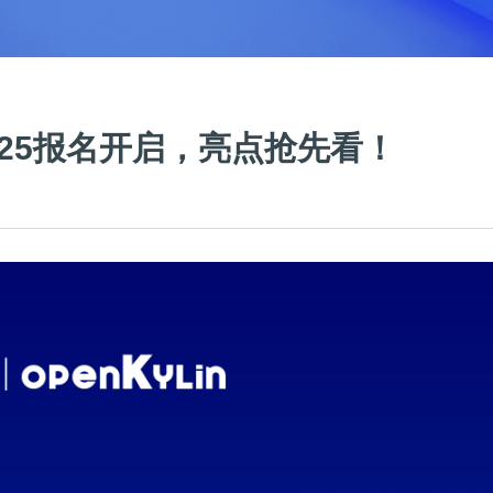
会2025报名开启，亮点抢先看！