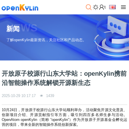
>
下
NEWS
载
新闻
>
>
了解openKylin最新资讯，关注社区和产品动态。
社
系
区
统
下
载
>
>
动
关
o
态
>
于
开放原子校源行山东大学站：openKylin携前
p
发
社
e
行
区
>
>
沿智能操作系统解锁开源新生态
n
版
学
社
K
社
习
>
区
2025-10-29 10:17:17
1439
y
兼
区
>
社
资
l
容
介
镜
区
讯
>
>
i
衍
绍
像
交
开
学
10月24日，开放原子校源行山东大学站顺利举办，活动聚焦开源文化普及、
n
生
新
资
流
发
>
习
创新项目介绍、开源贡献指引等方面，吸引到四百多名师生参与活动。
社
2
发
闻
源
社
资
OpenAtom openKylin（简称 “openKylin”）作为开放原子开源基金会孵化运
区
.
行
社
动
营的项目，带来全新的智能操作系统创新探索。
>
区
源
>
>
架