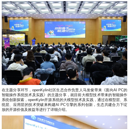
0
版
镜
区
态
社
活
支
开
构
S
像
论
在
区
动
持
>
发
技
社
P
站
坛
线
组
人
规
数
术
区
2
会
课
织
>
才
范
>
字
衍
应
邮
月
（
员
程
品
认
技
看
生
用
件
刊
x
S
沙
开
>
牌
证
>
术
板
发
镜
列
8
文
I
龙
发
贡
赛
开
支
活
行
像
表
6
档
G
社
/
献
事
发
持
社
动
版
下
）
高
中
中
区
打
成
平
区
社
日
载
校
心
心
研
人
包
长
兼
>
台
>
案
区
历
o
沙
究
才
规
容
行
协
例
交
p
社
龙
C
生
认
范
软
适
业
>
议
集
流
e
区
L
大
证
件
配
大
代
与
n
开
会
A
赛
包
会
码
声
国
K
发
员
常
签
编
资
明
际
y
者
麒
见
署
开
译
源
排
l
高
大
麟
问
发
平
软
名
在主题分享环节，openKylin社区生态合作负责人马发俊带来《面向AI PC的
i
校
赛
社
杯
题
者
台
代
件
智能操作系统技术及实践》的主题分享，就目前大模型技术带来的智能操作
n
专
/
区
大
行
大
系统创新探索，openKylin开源系统的大模型技术及实践，通过在模型层、系
码
上
3
区
活
实
赛
发
统层、应用层的技术突破来构建AI PC引擎的系列创新，生态共建合力下绽
为
会
托
架
.
动
习
放的开源价值及效益等进行了详细介绍。
行
守
管
协
用
0
文
往
构
则
平
议
户
版
A
翻
档
届
建
台
组
本
l
译
征
品
大
平
贡