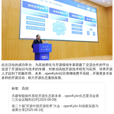
共
p
平
集
牌
会
台
第
献
测
h
台
活
指
回
三
协
a
动
持
南
顾
方
议
用
成
（
续
开
户
长
开
x
集
隐
源
组
体
放
8
成
私
组
活
系
原
6
平
政
件
动
子
）
台
策
库
大
声
更
赛
安
明
多
全
G
架
法
漏
o
构
律
洞
d
版
声
公
此次活动的成功举办，为高校师生与开源领域专家搭建了交流合作的平台，
o
本
明
促进了开源知识与技术的传播，对推动高校开源技术研究与应用、培养开源
告
t
人才起到了积极作用。未来，openKylin社区将继续携手高校，开展更多丰富
与
X
多样的开源活动，助力开源生态蓬勃发展。
反
o
馈
p
高校
标签:
e
共建智能操作系统开源生态新未来，openKylin生态委员会第
n
三次会议顺利召开[2025-08-09]
K
第二十届“开源中国开源世界”大会：openKylin AI创新实践与
y
成果分享[2025-06-16]
l