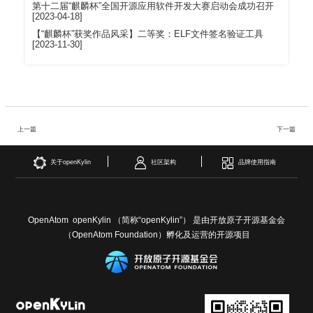
i
第十二届“麒麟杯”全国开源应用软件开发大赛启动会成功召开
[2023-04-18]
n
【“麒麟杯”获奖作品风采】二等奖：ELF文件签名验证工具
[2023-11-30]
上一篇
下一篇
关于openKylin
社区架构
品牌使用指南
OpenAtom openKylin （简称“openKylin”） 是由开放原子开源基金会
（OpenAtom Foundation）孵化及运营的开源项目