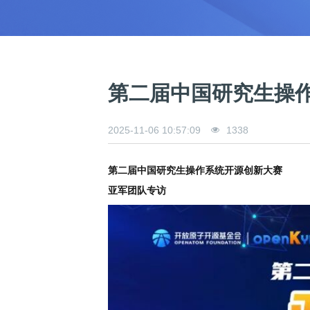
0
版
镜
区
态
社
活
支
开
构
S
像
论
在
区
动
持
>
发
技
社
P
站
坛
线
组
人
规
数
术
区
2
会
课
织
>
才
范
>
字
衍
应
邮
月
（
员
程
品
认
技
看
生
用
件
刊
x
S
沙
开
>
牌
证
>
术
板
发
镜
列
8
文
I
龙
发
贡
赛
开
支
第二届中国研究生操
活
行
像
表
6
档
G
社
/
献
事
发
持
社
动
版
下
）
高
中
中
区
打
成
平
区
社
日
载
校
心
心
研
人
包
长
兼
>
台
>
案
区
历
o
2025-11-06 10:57:09
1338
沙
究
才
规
容
行
协
例
交
p
社
龙
C
生
认
范
软
适
业
>
议
集
流
e
区
L
大
证
件
配
大
代
与
n
开
第二届中国研究生操作系统开源创新大赛
会
A
赛
包
会
码
声
国
K
发
员
常
签
编
资
明
际
亚军团队专访
y
者
麒
见
署
开
译
源
排
l
高
大
麟
问
发
平
软
名
i
校
赛
社
杯
题
者
台
代
件
n
专
/
区
大
行
大
码
上
3
区
活
实
赛
发
为
会
托
架
.
动
习
行
守
管
协
用
0
文
往
构
则
平
议
户
版
A
翻
档
届
建
台
组
本
l
译
征
品
大
平
贡