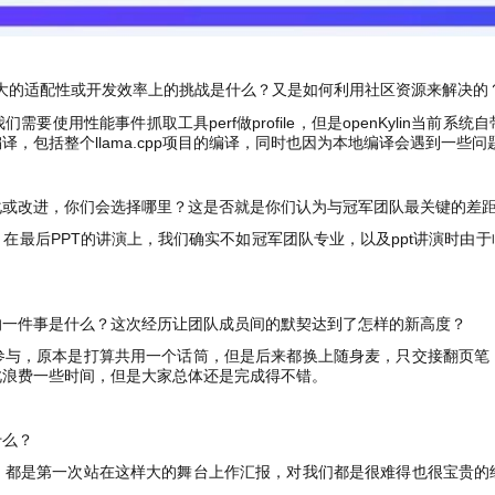
到的最大的适配性或开发效率上的挑战是什么？又是如何利用社区资源来解决
要使用性能事件抓取工具perf做profile，但是openKylin当前
，包括整个llama.cpp项目的编译，同时也因为本地编译会遇到一些
化或改进，你们会选择哪里？这是否就是你们认为与冠军团队最关键的差
在最后PPT的讲演上，我们确实不如冠军团队专业，以及ppt讲演时由
的一件事是什么？这次经历让团队成员间的默契达到了怎样的新高度？
参与，原本是打算共用一个话筒，但是后来都换上随身麦，只交接翻页笔
此浪费一些时间，但是大家总体还是完成得不错。
什么？
，都是第一次站在这样大的舞台上作汇报，对我们都是很难得也很宝贵的