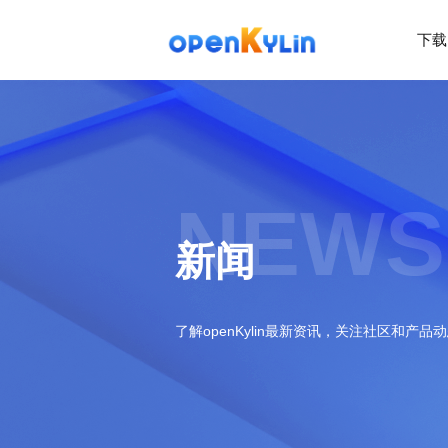
下载
>
下
载
>
>
社
系
区
统
下
NEWS
载
>
>
动
关
o
态
>
于
新闻
p
发
社
e
行
区
>
>
n
版
学
社
K
社
习
>
区
了解openKylin最新资讯，关注社区和产品
y
兼
区
>
社
资
l
容
介
镜
区
讯
>
>
i
衍
绍
像
交
开
学
n
生
新
资
流
发
>
习
社
2
发
闻
源
社
资
区
.
行
社
动
>
区
源
>
>
架