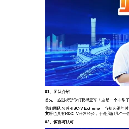
共
p
平
集
牌
会
台
第
献
测
h
台
活
指
回
三
协
a
动
持
南
顾
方
议
用
成
（
续
开
户
长
开
x
集
隐
源
组
体
放
8
成
私
组
活
系
原
6
平
政
件
动
子
）
台
策
库
大
声
更
赛
安
明
多
全
G
架
法
漏
o
构
律
洞
d
版
声
公
o
本
明
告
t
与
X
反
01、团队介绍
o
馈
p
首先，热烈祝贺你们获得亚军！这是一个非常
e
我们团队名叫
RISC-V Extreme
，当初选题的时
n
文轩
也具有RISC-V开发经验，于是我们几个一
K
y
02、惊喜与认可
l