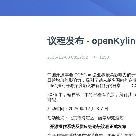
0
版
镜
区
态
社
活
支
开
构
S
像
论
在
区
动
持
>
发
技
社
P
站
坛
线
组
人
规
数
术
区
2
会
课
织
>
才
范
>
字
衍
应
邮
月
（
员
程
品
认
技
看
生
用
件
刊
x
S
沙
开
>
牌
证
>
术
板
发
镜
列
8
文
I
龙
发
贡
赛
开
支
议程发布 - openKy
活
行
像
表
6
档
G
社
/
献
事
发
持
社
动
版
下
）
高
中
中
区
打
成
平
区
社
日
载
校
心
心
研
人
包
长
兼
>
台
>
案
区
历
o
2025-12-03 09:27:32
1299
沙
究
才
规
容
行
协
例
交
p
社
龙
C
生
认
范
软
适
业
>
议
集
流
e
区
L
大
证
件
配
大
代
与
n
开
中国开源年会 COSCon 是业界最具影响力的
会
A
赛
包
会
码
声
国
K
发
日益增加的影响力，吸引了越来越多国内外企业、高校、
员
常
签
编
资
明
际
Life” 推动开源深度融入衣食住行的日常 ——
y
者
麒
见
署
开
译
源
排
l
高
大
麟
问
发
平
软
2025 年，站在第十年的里程碑节点，我们以 “众智开源
名
i
校
赛
社
杯
题
者
台
可能。
代
件
n
专
/
区
大
行
大
码
上
活动时间：2025 年 12 月 6-7 日
3
区
活
实
赛
发
为
会
托
架
.
动
习
行
守
管
协
活动地点：北京市海淀区 · 丽亭华苑酒店
用
0
文
往
构
则
平
议
户
版
A
开源操作系统及供应链论坛议程正式发布
翻
档
届
建
台
组
本
l
译
征
品
大
平
贡
当开源操作系统深度渗透桌面、服务器与智能设