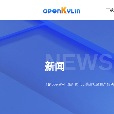
下载
>
下
载
>
>
社
系
区
统
下
NEWS
载
>
>
动
关
o
态
>
于
新闻
p
发
社
e
行
区
>
>
n
版
学
社
K
社
习
>
区
了解openKylin最新资讯，关注社区和产品
y
兼
区
>
社
资
l
容
介
镜
区
讯
>
>
i
衍
绍
像
交
开
学
n
生
新
资
流
发
>
习
社
2
发
闻
源
社
资
区
.
行
社
动
>
区
源
>
>
架