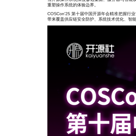
共
p
平
集
牌
会
台
第
献
重塑操作系统的体验边界。
测
h
台
活
指
回
三
协
a
动
COSCon'25 第十届中国开源年会精准把握行
持
南
顾
方
议
用
成
（
带来覆盖供应链安全防护、系统技术优化、智
续
开
户
长
开
x
集
隐
源
组
体
放
8
成
私
组
活
系
原
6
平
政
件
动
子
）
台
策
库
大
声
更
赛
安
明
多
全
G
架
法
漏
o
构
律
洞
d
版
声
公
o
本
明
告
t
与
X
反
o
馈
p
e
n
K
y
l