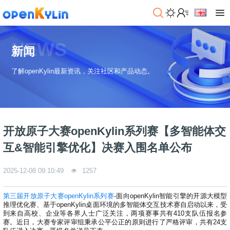
>
下
NEWS
载
新闻
>
>
了解openKylin最新资讯，关注社区和产品动态。
社
系
区
统
下
载
>
>
动
关
o
态
>
于
开放原子大赛openKylin系列赛【多智能体交
p
发
社
e
行
区
>
>
互&智能引擎优化】决赛入围名单公布
n
版
学
社
K
社
习
>
区
2025-12-08 09:10:49
1257
y
兼
区
>
社
资
l
容
介
镜
区
讯
>
>
i
衍
绍
像
交
开
学
第三届开放原子大赛openKylin系列赛
-面向openKylin智能引擎的开源大模型
n
生
新
资
流
发
>
习
推理优化赛、基于openKylin桌面环境的多智能体交互技术赛自启动以来，受
社
2
发
闻
源
社
资
到来自高校、企业等各界人士广泛关注，两项赛事共有410支队伍报名参
区
.
行
社
动
赛。近日，大赛专家评审组秉承公平公正的原则进行了严格评审，共有24支
>
区
源
>
>
架