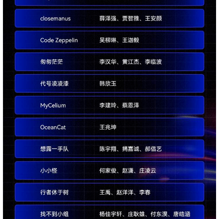
共
p
平
集
牌
会
台
第
献
测
h
台
活
指
回
三
协
a
动
持
南
顾
方
议
用
成
（
续
开
户
长
开
x
集
隐
源
组
体
放
8
成
私
组
活
系
原
6
平
政
件
动
子
）
台
策
库
大
声
更
赛
安
明
多
全
G
架
法
漏
o
构
律
洞
d
版
声
公
o
本
明
告
t
与
X
反
o
馈
p
e
n
K
y
l