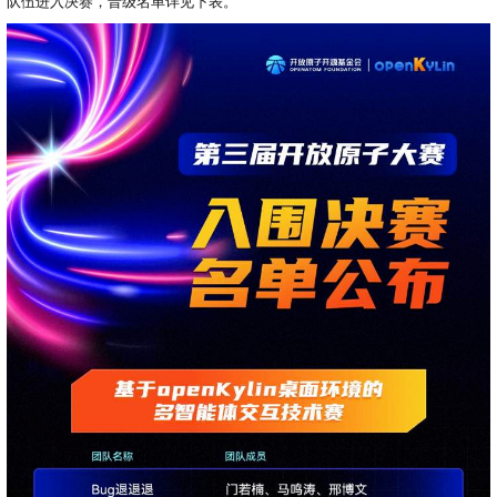
0
版
队伍进入决赛，晋级名单详见下表。
镜
区
态
社
活
支
开
构
S
像
论
在
区
动
持
>
发
技
社
P
站
坛
线
组
人
规
数
术
区
2
会
课
织
>
才
范
>
字
衍
应
邮
月
（
员
程
品
认
技
看
生
用
件
刊
x
S
沙
开
>
牌
证
>
术
板
发
镜
列
8
文
I
龙
发
贡
赛
开
支
活
行
像
表
6
档
G
社
/
献
事
发
持
社
动
版
下
）
高
中
中
区
打
成
平
区
社
日
载
校
心
心
研
人
包
长
兼
>
台
>
案
区
历
o
沙
究
才
规
容
行
协
例
交
p
社
龙
C
生
认
范
软
适
业
>
议
集
流
e
区
L
大
证
件
配
大
代
与
n
开
会
A
赛
包
会
码
声
国
K
发
员
常
签
编
资
明
际
y
者
麒
见
署
开
译
源
排
l
高
大
麟
问
发
平
软
名
i
校
赛
社
杯
题
者
台
代
件
n
专
/
区
大
行
大
码
上
3
区
活
实
赛
发
为
会
托
架
.
动
习
行
守
管
协
用
0
文
往
构
则
平
议
户
版
A
翻
档
届
建
台
组
本
l
译
征
品
大
平
贡