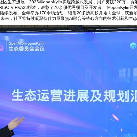
社区生态进展，2025年openKylin实现跨越式发展，用户突破220万，贡
RISC-V RVA23版本，表彰了70余项优秀项目及开发者，在openKylin
1.0陆续发布。全年举办170余场活动，辐射20多所高校并走向全球，获新加
未来，社区将持续凝聚伙伴力量聚焦AI融合等核心方向的技术创新和生