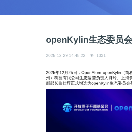
0
版
镜
区
态
社
活
支
开
构
S
像
论
在
区
动
持
>
发
技
社
P
站
坛
线
组
人
规
数
术
区
2
会
课
织
>
才
范
>
字
衍
应
邮
月
（
员
程
品
认
技
看
生
用
件
刊
x
S
沙
开
>
牌
证
>
术
板
发
镜
列
8
文
I
龙
发
贡
赛
开
支
openKylin生态
活
行
像
表
6
档
G
社
/
献
事
发
持
社
动
版
下
）
高
中
中
区
打
成
平
区
社
日
载
校
心
心
研
人
包
长
兼
>
台
>
案
区
历
o
2025-12-29 14:48:22
1331
沙
究
才
规
容
行
协
例
交
p
社
龙
C
生
认
范
软
适
业
>
议
集
流
e
区
L
大
证
件
配
大
代
与
n
开
2025年12月25日，OpenAtom openK
会
A
赛
包
会
码
声
国
K
发
州）科技有限公司生态运营负责人肖玲、上海
员
常
签
编
资
明
际
部部长曲仕辉正式增选为openKylin生态委员
y
者
麒
见
署
开
译
源
排
l
高
大
麟
问
发
平
软
名
i
校
赛
社
杯
题
者
台
代
件
n
专
/
区
大
行
大
码
上
3
区
活
实
赛
发
为
会
托
架
.
动
习
行
守
管
协
用
0
文
往
构
则
平
议
户
版
A
翻
档
届
建
台
组
本
l
译
征
品
大
平
贡