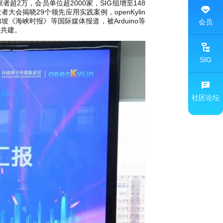
献者超2万，会员单位超2000家，SIG组增至148
开发者大会揭晓29个领先应用实践案例，openKylin
坡《海峡时报》等国际媒体报道，被Arduino等
会员
态共建。
SIG
社区论坛