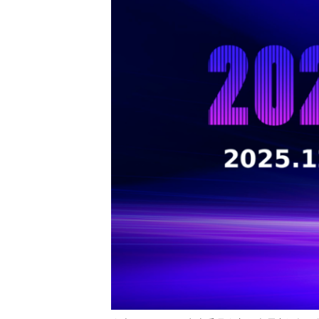
共
p
平
集
牌
会
台
第
献
测
h
台
活
指
回
三
协
a
动
持
南
顾
方
议
用
成
（
续
开
户
长
开
x
集
隐
源
组
体
放
8
成
私
组
活
系
原
6
平
政
件
动
子
）
台
策
库
大
声
更
赛
安
明
多
全
G
架
法
漏
o
构
律
洞
d
版
声
公
o
本
明
告
t
与
X
反
o
馈
p
e
n
K
y
l