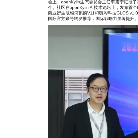
会上，openKylin生态委员会主任李震宁汇报了
i
个。社区在openKylin AI技术论坛上，发布首个
n
商业衍生版银河麒麟V11和穗彩科技GLOS v
国际官方账号转发推荐，国际影响力显著提升。