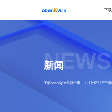
下载
>
下
载
>
>
社
系
区
统
下
NEWS
载
>
>
动
关
o
态
>
于
新闻
p
发
社
e
行
区
>
>
n
版
学
社
K
社
习
>
区
了解openKylin最新资讯，关注社区和产品
y
兼
区
>
社
资
l
容
介
镜
区
讯
>
>
i
衍
绍
像
交
开
学
n
生
新
资
流
发
>
习
社
2
发
闻
源
社
资
区
.
行
社
动
>
区
源
>
>
架