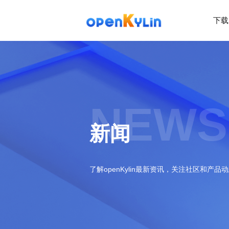
下载
>
下
载
>
>
社
系
区
统
下
NEWS
载
>
>
动
关
o
态
>
于
新闻
p
发
社
e
行
区
>
>
n
版
学
社
K
社
习
>
区
了解openKylin最新资讯，关注社区和产品
y
兼
区
>
社
资
l
容
介
镜
区
讯
>
>
i
衍
绍
像
交
开
学
n
生
新
资
流
发
>
习
社
2
发
闻
源
社
资
区
.
行
社
动
>
区
源
>
>
架