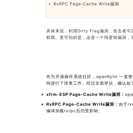
共
p
平
集
牌
会
台
第
献
RxRPC Page-Cache Write漏洞
测
h
台
活
指
回
三
协
a
动
持
南
顾
方
议
用
成
（
续
开
户
长
开
x
集
隐
源
组
体
放
8
成
具体来说，
利用
Dirty Frag
漏洞
，攻击者可
私
组
活
系
原
6
平
政
权限。更可怕的是，这是一个纯逻辑漏洞，
件
动
子
）
台
策
库
大
声
更
赛
安
明
多
全
G
架
法
漏
o
构
律
洞
d
版
声
公
作为开源操作系统社区，openKylin 一直密切
o
本
明
告
间进行了排查工作。经过全面评估，确认如
t
与
X
反
xfrm-ESP Page-Cache Write漏洞：
op
o
馈
p
RxRPC Page-Cache Write漏洞：
由于rx
e
编译加载rxrpc后仍受影响。
n
K
y
l