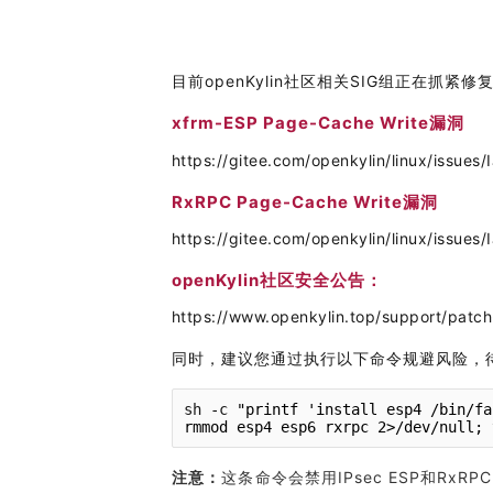
i
n
目前openKylin社区相关SIG组正在抓
xfrm-ESP Page-Cache Write漏洞
https://gitee.com/openkylin/linux/issues
RxRPC Page-Cache Write漏洞
https://gitee.com/openkylin/linux/issues
openKylin社区安全公告：
https://www.openkylin.top/support/patch
同时，建议您通过执行以下命令规避风险，
sh 
-
c 
"printf 'install esp4 /bin/fa
rmmod esp4 esp6 rxrpc 2>/dev/null; 
注意
：
这条命令会禁用IPsec ESP和RxR