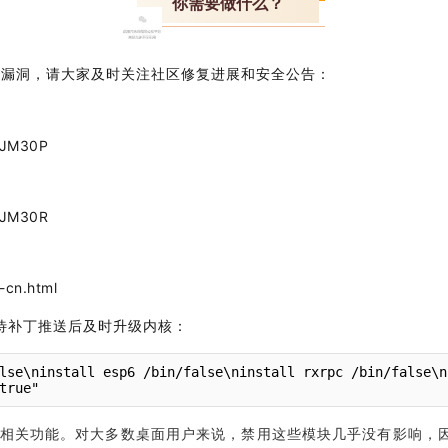
你需要做什么？
紧修复漏洞，请大家及时关注社区修复进展和安全公告：
/IJM30P
/IJM30R
-cn.html
待补丁推送后及时升级内核：
lse\ninstall esp6 /bin/false\ninstall rxrpc /bin/false\n
true"
PC相关功能
。
对大多数桌面
用户来说
，禁用这些模块几乎没有影响，