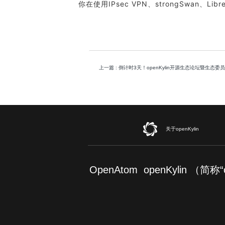
你在使用IPsec VPN、
strongSwan
、Li
上一篇
: 倒计时3天！openKylin开源生态论坛暨生态
关于openKylin
OpenAtom openKylin （