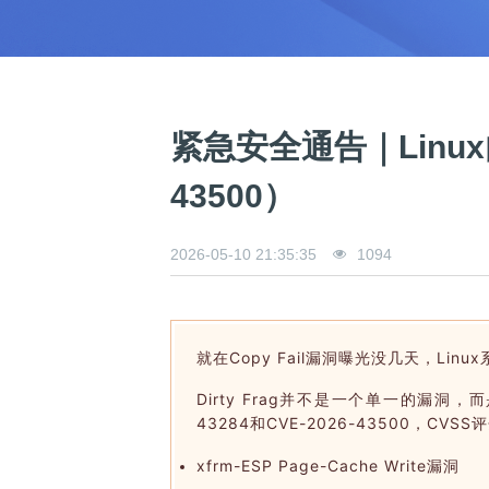
0
版
镜
区
态
社
活
支
开
构
S
像
论
在
区
动
持
>
发
技
社
P
站
坛
线
组
人
规
数
术
区
2
会
课
织
>
才
范
>
字
衍
应
邮
月
（
员
程
品
认
技
看
生
用
件
刊
x
S
沙
开
>
牌
证
>
术
板
发
镜
列
8
文
I
龙
发
贡
赛
开
支
紧急安全通告｜Linux内核
活
行
像
表
6
档
G
社
/
献
事
发
持
社
动
版
下
）
高
中
中
区
打
成
平
区
社
日
载
43500）
校
心
心
研
人
包
长
兼
>
台
>
案
区
历
o
沙
究
才
规
容
行
协
例
交
p
社
龙
C
生
认
范
软
适
业
>
议
集
流
e
区
L
大
证
2026-05-10 21:35:35
1094
件
配
大
代
与
n
开
会
A
赛
包
会
码
声
国
K
发
员
常
签
编
资
明
际
y
者
麒
见
署
开
译
源
排
l
高
大
麟
问
发
平
软
名
i
校
赛
社
杯
题
就在Copy Fail漏洞曝光没几天，Li
者
台
代
件
n
专
/
区
大
行
大
码
上
3
区
活
实
赛
发
Dirty Frag并不是一个单一的漏
为
会
托
架
.
动
习
行
守
管
协
43284和CVE-2026-43500，
用
0
文
往
构
则
平
议
户
版
A
翻
档
届
建
台
xfrm-ESP Page-Cache Write漏洞
组
本
l
译
征
品
大
平
贡