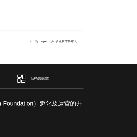
下一篇
: openKylin项目新增捐赠人
品牌使用指南
om Foundation）孵化及运营的开