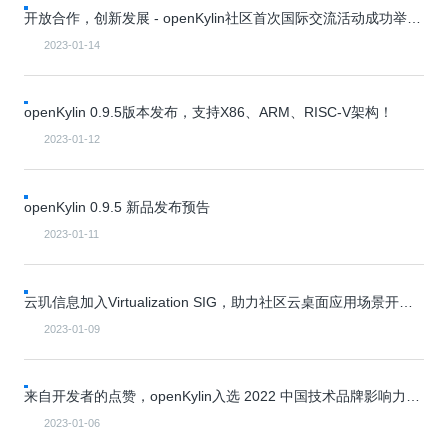
0
版
镜
区
态
社
活
支
开
开放合作，创新发展 - openKylin社区首次国际交流活动成功举
构
S
像
论
在
区
动
持
>
发
办！
技
社
P
站
坛
线
组
人
规
2023-01-14
数
术
区
2
会
课
织
>
才
范
>
字
衍
应
邮
月
（
员
程
品
认
技
看
生
用
件
刊
x
S
沙
开
>
牌
证
>
术
板
openKylin 0.9.5版本发布，支持X86、ARM、RISC-V架构！
发
镜
列
8
文
I
龙
发
贡
赛
开
支
活
行
像
表
6
档
G
社
/
献
事
发
持
2023-01-12
社
动
版
下
）
高
中
中
区
打
成
平
区
社
日
载
校
心
心
研
人
包
长
兼
>
台
>
案
区
历
o
沙
究
才
规
容
行
协
例
交
openKylin 0.9.5 新品发布预告
p
社
龙
C
生
认
范
软
适
业
>
议
集
流
e
区
L
大
证
件
配
大
2023-01-11
代
与
n
开
会
A
赛
包
会
码
声
国
K
发
员
常
签
编
资
明
际
y
者
麒
见
署
开
译
源
排
云玑信息加入Virtualization SIG，助力社区云桌面应用场景开拓
l
高
大
麟
问
发
平
软
名
创新！
i
校
赛
社
杯
题
者
台
代
件
2023-01-09
n
专
/
区
大
行
大
码
上
3
区
活
实
赛
发
为
会
托
架
.
动
习
行
守
管
协
用
来自开发者的点赞，openKylin入选 2022 中国技术品牌影响力企
0
文
往
构
则
平
议
户
版
业榜！
A
翻
档
届
建
台
2023-01-06
组
本
l
译
征
品
大
平
贡