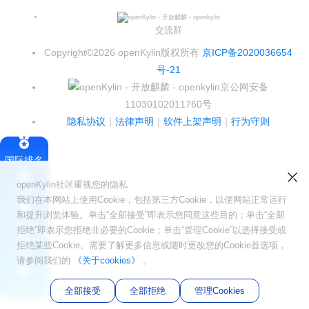
Infinitensor开源社区
i
n
交流群
Copyright©2026 openKylin版权所有
京ICP备2020036654
号-21
京公网安备
11030102011760号
隐私协议
｜
法律声明
｜
软件上架声明
｜
行为守则
国际排名
openKylin社区重视您的隐私
签署
我们在本网站上使用Cookie，包括第三方Cookie，以便网站正常运行
和提升浏览体验。单击“全部接受”即表示您同意这些目的；单击“全部
会员
拒绝”即表示您拒绝非必要的Cookie；单击“管理Cookie”以选择接受或
拒绝某些Cookie。需要了解更多信息或随时更改您的Cookie首选项，
SIG
请参阅我们的
《关于cookies》
。
社区论坛
全部接受
全部拒绝
管理Cookies