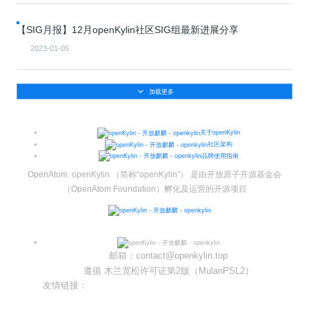
共
p
平
集
牌
会
台
第
献
测
h
台
活
指
回
三
协
【SIG月报】12月openKylin社区SIG组最新进展分享
a
动
持
南
顾
方
议
用
成
（
续
开
2023-01-05
户
长
开
x
集
隐
源
组
体
放
8
成
私
组
活
系
原
6
平
政
件
动
加载更多
子
）
台
策
库
大
声
更
赛
安
明
多
关于openKylin
全
G
架
社区架构
法
漏
品牌使用指南
o
构
律
洞
d
版
声
OpenAtom openKylin （简称“openKylin”） 是由开放原子开源基金会
公
o
本
明
告
（OpenAtom Foundation）孵化及运营的开源项目
t
与
X
反
o
馈
p
e
邮箱：contact@openkylin.top
n
遵循 木兰宽松许可证第2版（MulanPSL2）
K
友情链接：
y
光合开发者社区
l