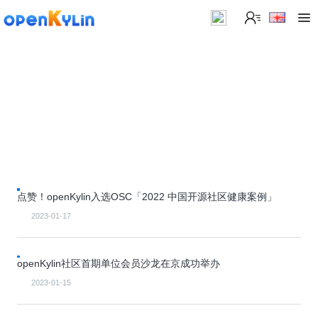
>
下
载
>
>
社
系
区
统
下
载
>
>
动
关
o
态
>
于
p
发
社
点赞！openKylin入选OSC「2022 中国开源社区健康案例」
e
行
区
>
>
n
版
学
社
2023-01-17
K
社
习
>
区
y
兼
区
>
社
资
l
容
介
镜
区
讯
>
>
openKylin社区首期单位会员沙龙在京成功举办
i
衍
绍
像
交
开
学
n
生
新
资
流
发
>
习
2023-01-15
社
2
发
闻
源
社
资
区
.
行
社
动
>
区
源
>
>
架