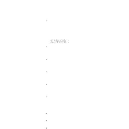
友情链接：
光合开发者社区
Infinitensor开