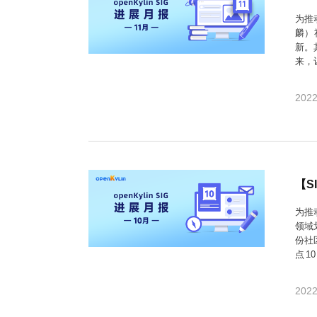
名
I
习
活
o
集
协
成
技
G
长
动
t
成
术
议
社
翻
为推
区
会
译
体
x
平
衍
隐
麟）
案
议
平
系
o
台
生
私
新。
例
台
p
发
政
积
来，
集
分
e
行
策
增SI
商
n
版
声
殊兴
2022
城
K
明
第
y
三
法
l
方
律
i
开
声
n
源
明
组
文
【S
档
件
征
库
为推
集
领域
活
份社
动
点1
SIG
驱动
2022