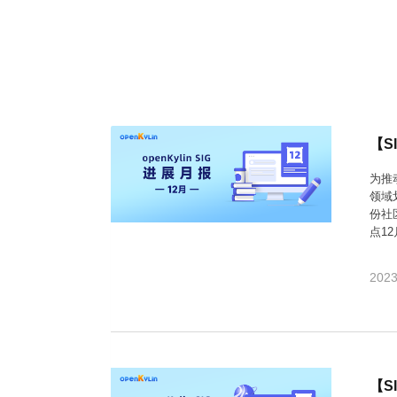
>
>
>
>
>
流
区
区
员
线
支
S
大
人
规
会
月
沙
课
社
持
I
赛
才
范
区
员
刊
龙
程
G
认
架
高
活
高
研
文
开
中
>
证
>
>
构
校
动
校
究
档
发
心
交
平
支
专
日
沙
生
中
/
数
社
流
台
持
字
区
历
龙
大
心
区
打
S
>
看
I
赛
人
包
C
开
社
软
兼
用
>
>
>
【S
板
L
G
发
区
才
规
件
容
麒
户
大
源
协
A
介
者
麟
论
认
范
包
适
行
组
会
码
议
为推
为
签
绍
大
杯
坛
证
编
配
与
领域
守
署
赛
大
译
加
用
邮
开
代
安
>
声
份社
则
入
户
/
赛
件
发
平
码
全
贡
明
点12
S
组
活
列
者
台
库
漏
品
开
献
SI
牌
I
动
放
表
大
洞
加
发
软
以操
使
G
入
原
会
行
件
贡
版
兼
2023
>
用
用
献
本
子
(
构
容
上
S
成
指
I
户
攻
共
大
2
建
衍
架
长
南
G
组
略
测
赛
0
平
生
协
和
角
2
台
发
议
国
社
用
G
收
际
色
区
户
o
5
行
持
贡
获
排
实
组
d
)
续
版
献
S
【S