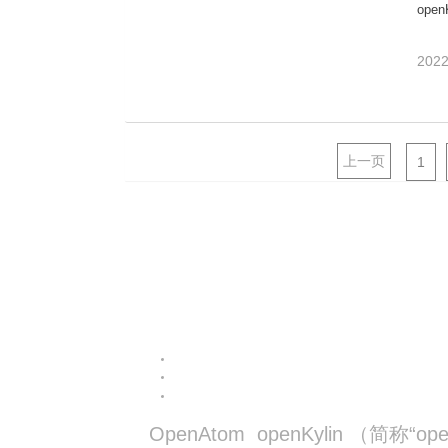
op
创新
展：op
2022
上一页
1
OpenAtom openKylin （简称