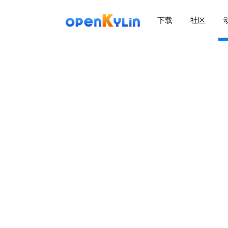
下载
社区
>
下
载
>
>
社
下
区
载
系
>
>
统
动
关
下
态
于
载
社
镜
>
区
>
像
学
动
站
社
习
>
态
区
应
社
用
介
新
>
区
>
>
镜
绍
闻
开
会
活
学
像
动
社
发
员
动
习
下
区
态
载
交
社
社
会
在