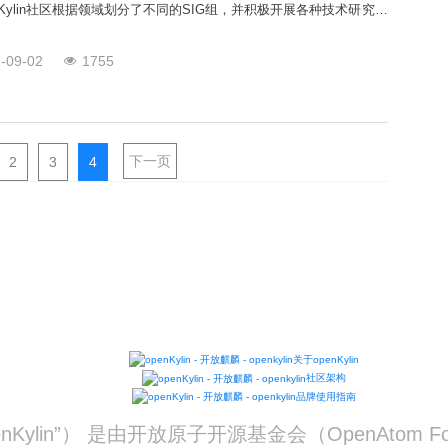
enKylin社区根据领域划分了不同的SIG组，并积极开展各种技术研究和
。接下来，让我们一起盘点8月份openKylin社区SIG组的最新技术进
enKylin
-09-02
1755
下一页
2
3
4
关于openKylin
社区架构
品牌使用指南
“openKylin”） 是由开放原子开源基金会（OpenAto