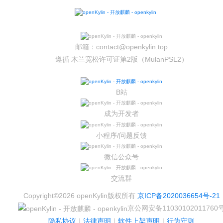
邮箱：contact@openkylin.top
遵循 木兰宽松许可证第2版（MulanPSL2）
源社区
B站
成为开发者
小程序/问题反馈
微信公众号
交流群
Copyright©2026 openKylin版权所有
京ICP备2020036654号-21
京公网安备11030102011760
隐私协议
｜
法律声明
｜
软件上架声明
｜
行为守则