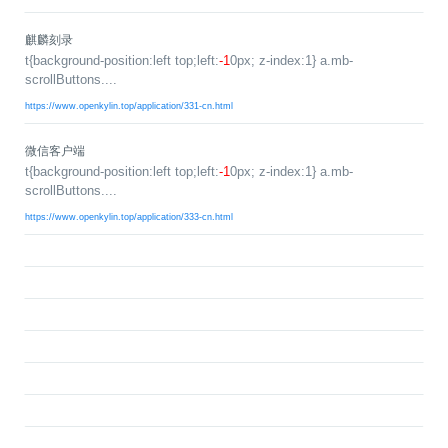
>
>
>
>
>
流
区
区
员
线
支
S
大
人
规
会
月
沙
课
社
持
麒麟刻录
I
赛
才
范
区
员
刊
龙
程
t{background-position:left top;left:
G
认
-1
0px; z-index:1} a.mb-
架
高
活
高
研
文
开
scrollButtons....
中
>
证
>
>
构
校
动
校
究
档
发
心
交
平
支
https://www.openkylin.top/application/331-cn.html
专
日
沙
生
中
/
数
社
流
台
持
字
区
历
龙
大
心
区
打
S
>
看
I
赛
人
包
C
开
社
软
兼
微信客户端
用
>
>
>
板
L
G
发
区
才
规
件
容
麒
t{background-position:left top;left:
-1
0px; z-index:1} a.mb-
户
大
源
协
scrollButtons....
A
介
者
麟
论
认
范
包
适
行
组
会
码
议
为
签
绍
大
杯
坛
证
编
配
https://www.openkylin.top/application/333-cn.html
与
守
署
赛
大
译
加
用
邮
开
代
安
>
声
则
入
户
/
赛
件
发
平
码
全
贡
明
S
组
活
列
者
台
库
漏
品
开
献
牌
I
动
放
表
大
洞
加
发
软
使
G
入
原
会
行
件
贡
版
兼
>
用
用
献
本
子
(
构
容
上
S
成
指
I
户
攻
共
大
2
建
衍
架
长
南
G
组
略
测
赛
0
平
生
协
和
角
2
台
发
议
国
社
用
G
收
际
色
区
户
o
5
行
持
贡
获
排
实
组
d
)
续
版
献
S