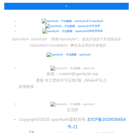
名
I
习
活
o
集
协
成
技
G
长
动
t
成
术
议
社
翻
区
会
译
体
x
平
衍
隐
案
议
平
系
o
台
生
私
关于openKylin
例
台
p
发
政
积
社区架构
集
分
e
行
策
品牌使用指南
商
n
版
声
OpenAtom openKylin （简称“openKylin”） 是由开放原子开源基金会
城
K
明
第
（OpenAtom Foundation）孵化及运营的开源项目
y
三
法
l
方
律
i
开
声
n
源
明
组
文
邮箱：contact@openkylin.top
档
件
遵循 木兰宽松许可证第2版（MulanPSL2）
征
库
友情链接：
集
光合开发者社区
活
Infinitensor开源社区
动
交流群
Copyright©2026 openKylin版权所有
京ICP备2020036654
号-21