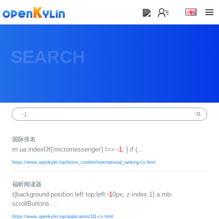
>
下
载
SEARCH
>
>
社
下
区
载
系
>
>
统
动
关
下
态
于
载
社
镜
国际排名
>
区
>
像
rn ua.indexOf('micromessenger') !==
-1
; } if (...
学
动
站
社
习
>
态
https://www.openkylin.top/home_content/international_ranking-cn.html
区
应
社
用
介
新
>
区
>
>
福昕阅读器
镜
绍
闻
开
会
活
学
t{background-position:left top;left:
-1
0px; z-index:1} a.mb-
像
动
社
发
员
动
习
scrollButtons....
下
区
态
载
交
社
社
会
在
https://www.openkylin.top/application/311-cn.html