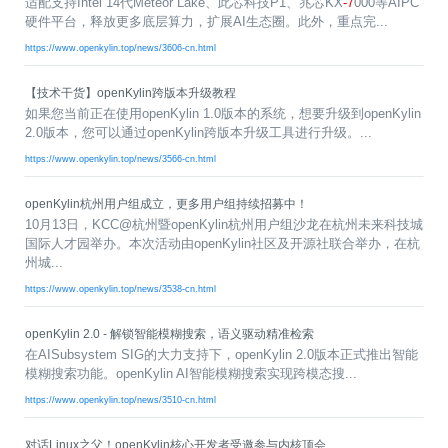
共
适配支持Intel 14代Meteor Lake、此芯科技P1、兆芯KX
-7
000等AIPC
p
平
集
牌
会
台
第
献
测
硬件平台，释放更多底层算力，扩展AI生态圈。此外，重点完...
h
台
活
指
回
三
协
a
动
持
南
顾
方
议
https://www.openkylin.top/news/3606-cn.html
用
成
（
续
开
户
长
开
x
集
隐
源
【技术干货】openKylin跨版本升级教程
组
体
放
8
成
私
组
活
如果您当前正在使用openKylin 1.0版本的系统，想要升级到openKylin
系
原
6
平
政
件
动
2.0版本，您可以通过openKylin跨版本升级工具进行升级。...
子
）
台
策
库
大
声
https://www.openkylin.top/news/3566-cn.html
更
赛
安
明
多
全
openKylin杭州用户组成立，更多用户组持续招募中！
G
架
法
漏
10月13日，KCC@杭州暨openKylin杭州用户组沙龙在杭州未来科技城
o
构
律
洞
国际人才园举办。本次活动由openKylin社区及开源社联合举办，在杭
d
版
声
公
州城...
o
本
明
告
t
https://www.openkylin.top/news/3538-cn.html
与
X
反
o
馈
openKylin 2.0 - 解锁智能模糊搜索，语义驱动精准检索
p
在AISubsystem SIG的大力支持下，openKylin 2.0版本正式推出智能
e
模糊搜索功能。openKylin AI智能模糊搜索实现跨模态搜...
n
K
https://www.openkylin.top/news/3510-cn.html
y
l
对话Linux之父！openKylin核心开发者受邀参与内核顶会