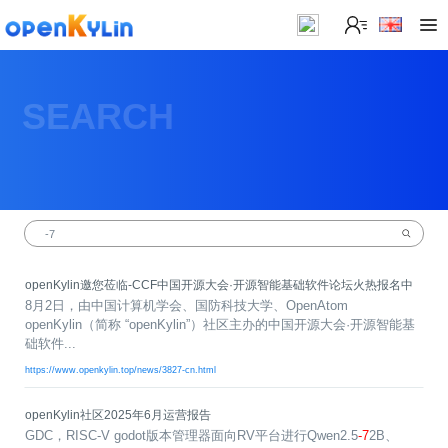
>
下
载
SEARCH
>
>
社
系
区
统
下
载
>
>
动
关
o
态
>
于
p
发
社
e
行
区
>
>
openKylin邀您莅临-CCF中国开源大会·开源智能基础软件论坛火热报名中
n
版
学
社
8月2日，由中国计算机学会、国防科技大学、OpenAtom
K
社
习
>
区
openKylin（简称 “openKylin”）社区主办的中国开源大会·开源智能基
y
兼
区
>
社
资
础软件...
l
容
介
镜
区
讯
>
>
https://www.openkylin.top/news/3827-cn.html
i
衍
绍
像
交
开
学
n
生
新
资
流
发
>
习
社
2
发
闻
源
社
资
openKylin社区2025年6月运营报告
区
.
行
社
动
>
区
源
>
>
GDC，RISC-V godot版本管理器面向RV平台进行Qwen2.5
-7
2B、
架