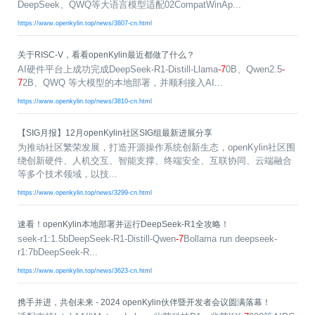
0
版
镜
区
态
社
活
支
开
DeepSeek、QWQ等大语言模型适配02CompatWinAp...
构
S
像
论
在
区
动
持
>
发
https://www.openkylin.top/news/3807-cn.html
技
社
P
站
坛
线
组
人
规
数
术
区
2
会
课
织
>
才
范
>
字
衍
应
邮
月
（
关于RISC-V，看看openKylin最近都做了什么？
员
程
品
认
技
看
生
用
件
刊
x
S
沙
AI硬件平台上成功完成DeepSeek-R1-Distill-Llama
开
-7
0B、Qwen2.5
-
>
牌
证
>
术
板
发
镜
列
8
文
I
龙
7
2B、QWQ 等大模型的本地部署，并顺利接入AI...
发
贡
赛
开
支
活
行
像
表
6
档
G
社
/
献
事
发
持
社
https://www.openkylin.top/news/3810-cn.html
动
版
下
）
高
中
中
区
打
成
平
区
社
日
载
校
心
心
研
人
包
长
兼
>
台
>
案
区
历
o
【SIG月报】12月openKylin社区SIG组最新进展分享
沙
究
才
规
容
行
协
例
交
p
社
龙
为推动社区繁荣发展，打造开源操作系统创新生态，openKylin社区围
C
生
认
范
软
适
业
>
议
集
流
e
区
绕创新硬件、人机交互、智能支撑、终端安全、互联协同、云端融合
L
大
证
件
配
大
代
与
n
开
会
等多个技术领域，以技...
A
赛
包
会
码
声
国
K
发
员
常
签
编
资
明
际
https://www.openkylin.top/news/3299-cn.html
y
者
麒
见
署
开
译
源
排
l
高
大
麟
问
发
平
软
名
速看！openKylin本地部署并运行DeepSeek-R1全攻略！
i
校
赛
社
杯
题
者
台
代
件
n
专
/
seek-r1:1.5bDeepSeek-R1-Distill-Qwen
-7
Bollama run deepseek-
区
大
行
大
码
上
3
区
活
r1:7bDeepSeek-R...
实
赛
发
为
会
托
架
.
动
习
行
守
管
协
https://www.openkylin.top/news/3623-cn.html
用
0
文
往
构
则
平
议
户
版
A
翻
档
届
建
台
携手并进，共创未来 - 2024 openKylin伙伴暨开发者会议圆满落幕！
组
本
l
译
征
品
大
平
贡