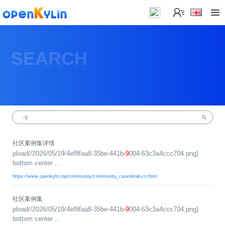
>
下
载
SEARCH
>
>
社
系
区
统
下
载
>
>
动
关
o
态
>
于
p
发
社
e
行
区
>
>
社区案例集详情
n
版
学
社
pload//2026/05/19/4ef8faa8-35be-441b
-9
004-63c3a4ccc704.png)
K
社
习
>
区
bottom center ...
y
兼
区
>
社
资
https://www.openkylin.top/community/community_casedetail-cn.html
l
容
介
镜
区
讯
>
>
i
衍
绍
像
交
开
学
n
生
新
资
流
发
>
习
社区案例集
社
2
发
闻
源
社
资
pload//2026/05/19/4ef8faa8-35be-441b
-9
004-63c3a4ccc704.png)
区
.
行
社
动
>
区
源
>
>
bottom center ...
架