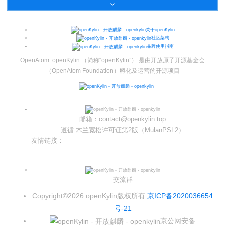
i
n
关于openKylin
社区架构
品牌使用指南
OpenAtom openKylin （简称“openKylin”） 是由开放原子开源基金会
（OpenAtom Foundation）孵化及运营的开源项目
邮箱：contact@openkylin.top
遵循 木兰宽松许可证第2版（MulanPSL2）
友情链接：
光合开发者社区
Infinitensor开源社区
交流群
Copyright©2026 openKylin版权所有
京ICP备2020036654
号-21
京公网安备