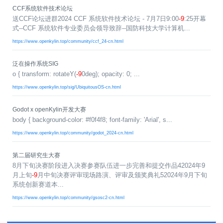
共
p
平
集
牌
会
台
第
献
CCF系统软件技术论坛
测
h
台
活
指
回
三
协
送CCF论坛进群2024 CCF 系统软件技术论坛 - 7月7日9:00
-9
:25开幕
a
动
持
南
顾
方
议
用
式--CCF 系统软件专业委员会领导致辞--国防科技大学计算机...
成
（
续
开
户
长
开
x
集
隐
https://www.openkylin.top/community/ccf_24-cn.html
源
组
体
放
8
成
私
组
活
系
原
6
平
政
件
泛在操作系统SIG
动
子
）
台
策
库
o { transform: rotateY(
-9
0deg); opacity: 0; ...
大
声
更
赛
https://www.openkylin.top/sig/UbiquitousOS-cn.html
安
明
多
全
G
架
法
漏
Godot x openKylin开发大赛
o
构
律
洞
body { background-color: #f0f4f8; font-family: 'Arial', s...
d
版
声
公
o
本
https://www.openkylin.top/community/godot_2024-cn.html
明
告
t
与
X
反
第二届研究生大赛
o
馈
8月下旬决赛阶段进入决赛参赛队伍进一步完善和提交作品42024年9
p
月上旬
-9
月中旬决赛评审现场路演、评审及颁奖典礼52024年9月下旬
e
系统创新赛道本...
n
https://www.openkylin.top/community/gsosc2-cn.html
K
y
l