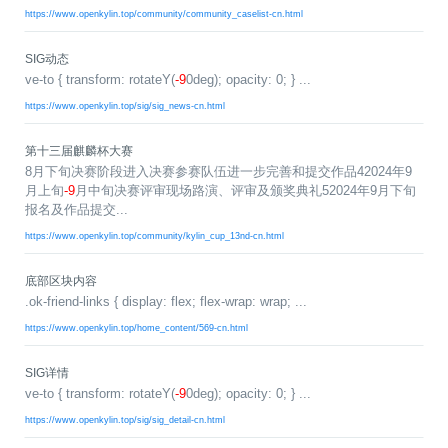
0
版
镜
区
态
社
活
支
开
https://www.openkylin.top/community/community_caselist-cn.html
构
S
像
论
在
区
动
持
>
发
技
社
P
站
坛
线
组
人
规
数
术
区
2
SIG动态
会
课
织
>
才
范
>
字
衍
应
邮
月
（
员
程
ve-to { transform: rotateY(
-9
0deg); opacity: 0; } ...
品
认
技
看
生
用
件
刊
x
S
沙
开
>
牌
证
>
术
https://www.openkylin.top/sig/sig_news-cn.html
板
发
镜
列
8
文
I
龙
发
贡
赛
开
支
活
行
像
表
6
档
G
社
/
献
事
发
持
社
动
版
下
第十三届麒麟杯大赛
）
高
中
中
区
打
成
平
区
社
日
载
校
心
8月下旬决赛阶段进入决赛参赛队伍进一步完善和提交作品42024年9
心
研
人
包
长
兼
>
台
>
案
区
历
o
沙
月上旬
-9
月中旬决赛评审现场路演、评审及颁奖典礼52024年9月下旬
究
才
规
容
行
协
例
交
p
社
龙
报名及作品提交...
C
生
认
范
软
适
业
>
议
集
流
e
区
L
大
证
件
配
大
代
与
https://www.openkylin.top/community/kylin_cup_13nd-cn.html
n
开
会
A
赛
包
会
码
声
国
K
发
员
常
签
编
资
明
际
底部区块内容
y
者
麒
见
署
开
译
源
排
l
高
大
.ok-friend-links { display: flex; flex-wrap: wrap; ...
麟
问
发
平
软
名
i
校
赛
社
杯
题
者
台
代
件
https://www.openkylin.top/home_content/569-cn.html
n
专
/
区
大
行
大
码
上
3
区
活
实
赛
发
为
会
托
架
SIG详情
.
动
习
行
守
管
协
用
ve-to { transform: rotateY(
-9
0deg); opacity: 0; } ...
0
文
往
构
则
平
议
户
版
A
翻
档
届
建
https://www.openkylin.top/sig/sig_detail-cn.html
台
组
本
l
译
征
品
大
平
贡