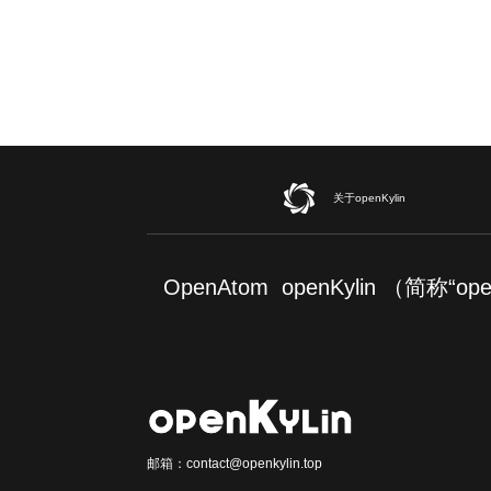
关于openKylin
OpenAtom openKylin （简称
邮箱：contact@openkylin.top