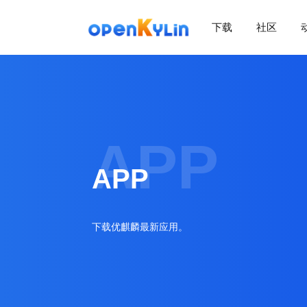
下载
社区
>
下
载
>
>
社
下
区
载
系
APP
>
>
统
动
关
下
APP
态
于
载
社
镜
>
区
>
像
学
动
站
社
习
>
态
下载优麒麟最新应用。
区
应
社
用
介
新
>
区
>
>
镜
绍
闻
开
会
活
学
像
动
社
发
员
动
习
下
区
态
载
交
社
社
会
在