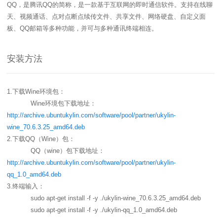
名
I
习
活
o
集
协
成
技
QQ，是腾讯QQ的简称，是一款基于互联网的即时通信软件。支持在线聊
G
长
动
t
成
术
议
社
翻
天、视频通话、点对点断点续传文件、共享文件、网络硬盘、自定义面
区
会
译
体
x
平
衍
隐
板、QQ邮箱等多种功能，并可与多种通讯终端相连。
案
议
平
系
o
台
生
私
例
台
p
发
政
积
集
分
e
行
策
安装方法
商
n
版
声
城
K
明
第
y
三
法
l
方
律
1.下载Wine环境包：
i
开
声
Wine环境包下载地址：
n
源
明
http://archive.ubuntukylin.com/software/pool/partner/ukylin-
组
文
wine_70.6.3.25_amd64.deb
档
件
2.下载QQ（Wine）包：
征
库
集
QQ（wine）包下载地址：
活
http://archive.ubuntukylin.com/software/pool/partner/
ukylin-
动
qq_1.0_amd64.deb
3.终端输入：
sudo apt-get install -f -y ./ukylin-wine_70.6.3.25_amd64.deb
sudo apt-get install -f -y ./
ukylin-qq_1.0_amd64.deb