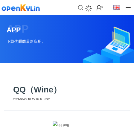
>
下
APP
载
APP
>
>
下载优麒麟最新应用。
社
下
区
载
系
>
>
统
动
关
下
态
于
载
社
镜
>
区
>
QQ（Wine）
像
学
动
站
社
习
>
态
2021-08-25 18:45:19
6301
区
应
社
用
介
新
>
区
>
>
镜
绍
闻
开
会
活
学
像
动
社
发
员
动
习
下
区
态
载
交
社
社
会
在