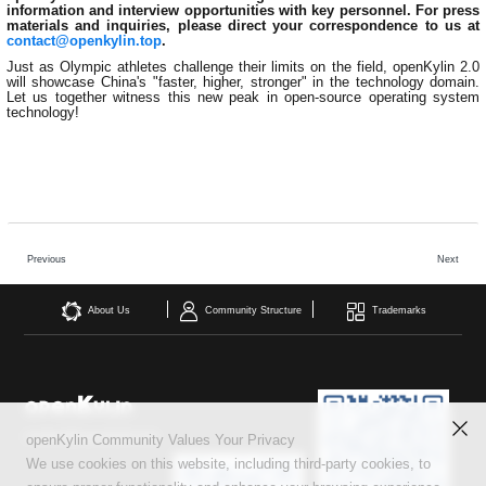
共
p
平
集
information and interview opportunities with key personnel. For press
牌
会
台
第
献
测
materials and inquiries, please direct your correspondence to us at
h
台
活
指
回
三
协
contact@openkylin.top
.
a
动
持
南
顾
方
议
用
成
Just as Olympic athletes challenge their limits on the field, openKylin 2.0
（
续
开
户
will showcase China's "faster, higher, stronger" in the technology domain.
长
开
x
集
隐
源
Let us together witness this new peak in open-source operating system
组
体
放
8
成
私
technology!
组
活
系
原
6
平
政
件
动
子
）
台
策
库
大
声
更
赛
安
明
多
全
G
架
法
漏
o
构
律
洞
Previous
Next
d
版
声
公
o
本
明
告
t
About Us
Community Structure
Trademarks
与
X
反
o
馈
p
e
n
K
contact@openkylin.top
openKylin Community Values Your Privacy
y
We use cookies on this website, including third-party cookies, to
l