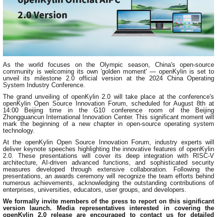
0
版
镜
区
态
社
活
支
开
构
S
像
论
在
区
动
持
>
发
技
社
P
站
坛
线
组
人
规
数
术
区
2
会
课
织
>
才
范
>
字
衍
应
邮
月
（
员
程
品
认
技
看
生
用
件
刊
x
S
沙
开
>
牌
证
>
术
板
发
镜
列
8
文
I
龙
发
贡
赛
开
支
活
行
像
表
6
档
As the world focuses on the Olympic season, China's open-source
G
社
/
献
事
发
持
社
community is welcoming its own 'golden moment' — openKylin is set to
动
版
下
）
高
中
中
区
打
成
平
unveil its milestone 2.0 official version at the 2024 China Operating
区
社
日
载
校
心
心
研
人
包
System Industry Conference.
长
兼
>
台
>
案
区
历
o
沙
究
才
规
容
行
协
The grand unveiling of openKylin 2.0 will take place at the conference's
例
交
p
社
龙
C
生
认
范
openKylin Open Source Innovation Forum, scheduled for August 8th at
软
适
业
>
议
集
流
e
14:00 Beijing time in the G10 conference room of the Beijing
区
L
大
证
件
配
大
代
与
Zhongguancun International Innovation Center. This significant moment will
n
开
会
A
赛
包
会
码
声
国
mark the beginning of a new chapter in open-source operating system
K
发
员
常
technology.
签
编
资
明
际
y
者
麒
见
署
开
译
源
排
At the openKylin Open Source Innovation Forum, industry experts will
l
高
大
麟
问
deliver keynote speeches highlighting the innovative features of openKylin
发
平
软
名
i
校
赛
2.0. These presentations will cover its deep integration with RISC-V
社
杯
题
者
台
代
件
architecture, AI-driven advanced functions, and sophisticated security
n
专
/
区
大
行
大
码
上
measures developed through extensive collaboration. Following the
3
区
活
实
赛
发
presentations, an awards ceremony will recognize the team efforts behind
为
会
托
架
.
动
numerous achievements, acknowledging the outstanding contributions of
习
行
守
管
协
enterprises, universities, educators, user groups, and developers.
用
0
文
往
构
则
平
议
户
版
A
We formally invite members of the press to report on this significant
翻
档
届
建
台
version launch. Media representatives interested in covering the
组
本
l
译
征
品
大
平
贡
openKylin 2.0 release are encouraged to contact us for detailed