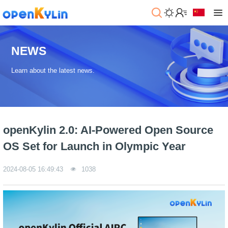
>
下
载
NEWS
>
>
Learn about the latest news.
社
系
区
统
下
载
>
>
动
关
o
态
>
于
openKylin 2.0: AI-Powered Open Source
p
发
社
e
行
区
>
>
OS Set for Launch in Olympic Year
n
版
学
社
K
社
习
>
区
2024-08-05 16:49:43
1038
y
兼
区
>
社
资
l
容
介
镜
区
讯
>
>
i
衍
绍
像
交
开
学
n
生
新
资
流
发
>
习
社
2
发
闻
源
社
资
区
.
行
社
动
>
区
源
>
>
架