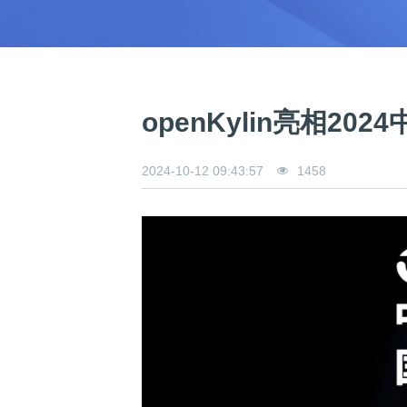
0
版
镜
区
态
社
活
支
开
构
S
像
论
在
区
动
持
>
发
技
社
P
站
坛
线
组
人
规
数
术
区
2
会
课
织
>
才
范
>
字
衍
应
邮
月
（
员
程
品
认
技
看
生
用
件
刊
x
S
沙
开
>
牌
证
>
术
板
发
镜
列
8
文
I
龙
发
贡
赛
开
支
openKylin亮相2
活
行
像
表
6
档
G
社
/
献
事
发
持
社
动
版
下
）
高
中
中
区
打
成
平
区
社
日
载
校
心
心
研
人
包
长
兼
>
台
>
案
区
历
o
2024-10-12 09:43:57
1458
沙
究
才
规
容
行
协
例
交
p
社
龙
C
生
认
范
软
适
业
>
议
集
流
e
区
L
大
证
件
配
大
代
与
n
开
会
A
赛
包
会
码
声
国
K
发
员
常
签
编
资
明
际
y
者
麒
见
署
开
译
源
排
l
高
大
麟
问
发
平
软
名
i
校
赛
社
杯
题
者
台
代
件
n
专
/
区
大
行
大
码
上
3
区
活
实
赛
发
为
会
托
架
.
动
习
行
守
管
协
用
0
文
往
构
则
平
议
户
版
A
翻
档
届
建
台
组
本
l
译
征
品
大
平
贡