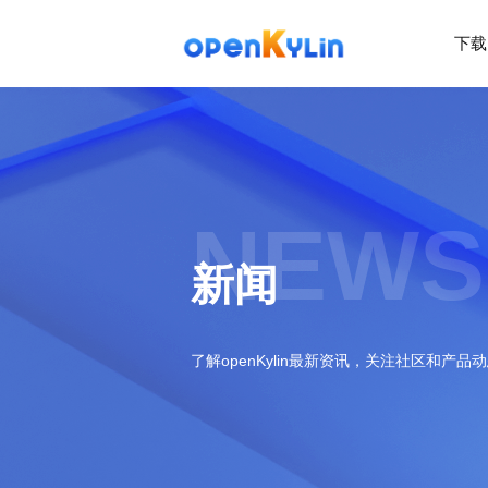
下载
>
下
载
>
>
社
系
区
统
下
NEWS
载
>
>
动
关
o
态
>
于
新闻
p
发
社
e
行
区
>
>
n
版
学
社
K
社
习
>
区
了解openKylin最新资讯，关注社区和产品
y
兼
区
>
社
资
l
容
介
镜
区
讯
>
>
i
衍
绍
像
交
开
学
n
生
新
资
流
发
>
习
社
2
发
闻
源
社
资
区
.
行
社
动
>
区
源
>
>
架