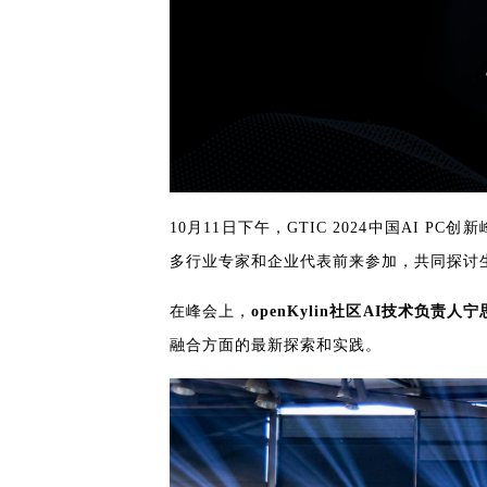
共
p
平
集
牌
会
台
第
献
测
h
台
活
指
回
三
协
a
动
持
南
顾
方
议
用
成
（
续
开
户
长
开
x
集
隐
源
组
体
放
8
成
私
组
活
系
原
6
平
政
件
动
子
）
台
策
库
大
声
更
赛
安
明
多
全
G
10月11日下午，GTIC 2024中国AI
架
法
漏
o
构
律
洞
多行业专家和企业代表前来参加，共同探讨
d
版
声
公
o
本
明
告
t
在峰会上，
openKylin社区AI技术负责人
与
X
反
融合方面的最新探索和实践。
o
馈
p
e
n
K
y
l