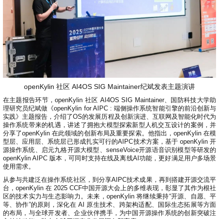
openKylin 社区 AI4OS SIG Maintainer纪斌发表主题演讲
在主题报告环节，openKylin 社区 AI4OS SIG Maintainer、国防科技大学助
理研究员纪斌做《openKylin for AIPC : 端侧操作系统智能引擎的前沿创新与
实践》主题报告，介绍了OS的发展历程及创新演进、互联网及智能化时代为
操作系统带来的机遇，讲述了拥抱大模型探索新型人机交互设计的案例，并
分享了openKylin 在此领域的创新布局及重要探索。他指出，openKylin 在模
型层、应用层、系统层已形成扎实可行的AIPC技术方案，基于 openKylin 开
源操作系统、启元九格开源大模型、senseVoice开源语音识别模型等研发的
openKylin AIPC 版本，可同时支持在线及离线AI功能，更好满足用户多场景
使用需求。
从参与共建泛在操作系统社区，到分享AIPC技术成果，再到搭建开源交流平
台，openKylin 在 2025 CCF中国开源大会上的多维表现，彰显了其作为根社
区的技术实力与生态影响力。未来，openKylin 将继续秉持“开源、自愿、平
等、协作”的原则，深化在 AI 原生技术、跨架构适配、国际生态拓展等方面
的布局，与全球开发者、企业伙伴携手，为中国开源操作系统的创新突破注