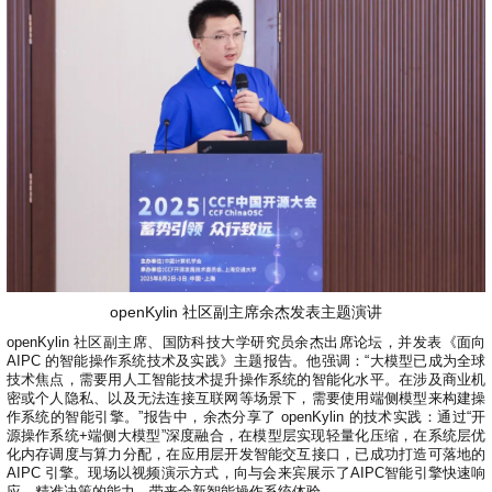
i
n
openKylin 社区副主席余杰发表主题演讲
openKylin 社区副主席、国防科技大学研究员余杰出席论坛，并发表《面向
AIPC 的智能操作系统技术及实践》主题报告。他强调：“大模型已成为全球
技术焦点，需要用人工智能技术提升操作系统的智能化水平。在涉及商业机
密或个人隐私、以及无法连接互联网等场景下，需要使用端侧模型来构建操
作系统的智能引擎。”报告中，余杰分享了 openKylin 的技术实践：通过“开
源操作系统+端侧大模型”深度融合，在模型层实现轻量化压缩，在系统层优
化内存调度与算力分配，在应用层开发智能交互接口，已成功打造可落地的
AIPC 引擎。现场以视频演示方式，向与会来宾展示了AIPC智能引擎快速响