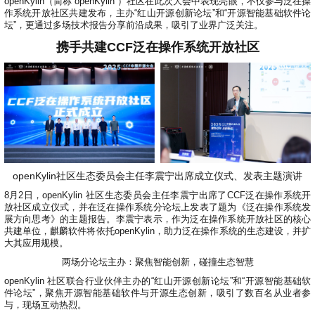
0
版
openKylin（简称“openKylin”）社区在此次大会中表现亮眼，不仅参与泛在操
镜
区
态
社
活
支
开
构
作系统开放社区共建发布，主办“红山开源创新论坛”和“开源智能基础软件论
S
像
论
在
区
动
持
>
发
坛”，更通过多场技术报告分享前沿成果，吸引了业界广泛关注。
技
社
P
站
坛
线
组
人
规
数
术
区
2
会
课
织
>
才
范
>
携手共建CCF泛在操作系统开放社区
字
衍
应
邮
月
（
员
程
品
认
技
看
生
用
件
刊
x
S
沙
开
>
牌
证
>
术
板
发
镜
列
8
文
I
龙
发
贡
赛
开
支
活
行
像
表
6
档
G
社
/
献
事
发
持
社
动
版
下
）
高
中
中
区
打
成
平
区
社
日
载
校
心
心
研
人
包
长
兼
>
台
>
案
区
历
o
沙
究
才
规
容
行
协
例
交
p
社
龙
C
生
认
范
软
适
业
>
议
集
流
e
区
L
大
证
件
配
大
代
与
n
开
会
openKylin社区生态委员会主任李震宁出席成立仪式、发表主题演讲
A
赛
包
会
码
声
国
K
发
员
常
签
编
资
明
际
8月2日，openKylin 社区生态委员会主任李震宁出席了CCF泛在操作系统开
y
者
麒
见
署
开
译
源
排
放社区成立仪式，并在泛在操作系统分论坛上发表了题为《泛在操作系统发
l
高
大
麟
问
发
平
软
名
展方向思考》的主题报告。李震宁表示，作为泛在操作系统开放社区的核心
i
校
赛
社
杯
题
者
台
代
件
共建单位，麒麟软件将依托openKylin，助力泛在操作系统的生态建设，并扩
n
专
/
区
大
大其应用规模。
行
大
码
上
3
区
活
实
赛
发
为
会
托
架
两场分论坛主办：聚焦智能创新，碰撞生态智慧
.
动
习
行
守
管
协
用
0
文
openKylin 社区联合行业伙伴主办的“红山开源创新论坛”和“开源智能基础软
往
构
则
平
议
户
版
A
翻
档
件论坛”，聚焦开源智能基础软件与开源生态创新，吸引了数百名从业者参
届
建
台
组
本
l
与，现场互动热烈。
译
征
品
大
平
贡