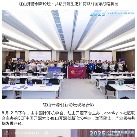
共
p
平
集
牌
会
台
第
献
红山开源创新论坛：共话开源生态如何赋能国家战略科技
测
h
台
活
指
回
三
协
a
动
持
南
顾
方
议
用
成
（
续
开
户
长
开
x
集
隐
源
组
体
放
8
成
私
组
活
系
原
6
平
政
件
动
子
）
台
策
库
大
声
更
赛
安
明
多
全
G
架
法
漏
o
构
律
洞
d
版
声
公
o
本
明
告
t
与
X
反
o
馈
红山开源创新论坛现场合影
p
e
8 月 2 日下午，由中国计算机学会、红山开源平台主办，openKylin 社区联
n
合主办的CCF中国开源大会·红山开源创新论坛举办，邀请院士、产业领袖共
K
探发展路径。
y
l