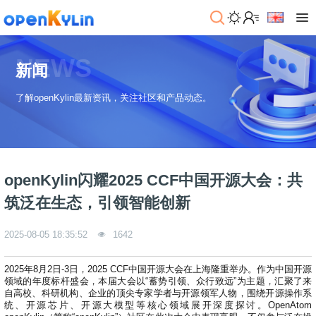
>
下
NEWS
载
新闻
>
>
了解openKylin最新资讯，关注社区和产品动态。
社
系
区
统
下
载
>
>
动
关
o
态
>
于
openKylin闪耀2025 CCF中国开源大会：共
p
发
社
e
行
区
>
>
筑泛在生态，引领智能创新
n
版
学
社
K
社
习
>
区
2025-08-05 18:35:52
1642
y
兼
区
>
社
资
l
容
介
镜
区
讯
>
>
i
衍
绍
像
交
开
学
2025年8月2日-3日，2025 CCF中国开源大会在上海隆重举办。作为中国开源
n
生
新
资
流
发
>
习
领域的年度标杆盛会，本届大会以“蓄势引领、众行致远”为主题，汇聚了来
社
2
发
闻
源
社
资
自高校、科研机构、企业的顶尖专家学者与开源领军人物，围绕开源操作系
区
.
行
社
动
统、开源芯片、开源大模型等核心领域展开深度探讨。OpenAtom
>
区
源
>
>
架