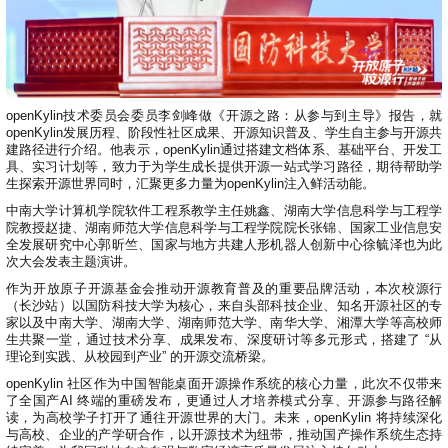
openKylin技术委员会委员李剑峰做《开源之路：从参与到主导》报告，就
openKylin发展历程、阶段性社区成果、开源知识普及、学生自主参与开源共
建路径进行介绍。他表示，openKylin通过搭建文档体系、基础平台、开发工
具、实习计划等，致力于为学生成长提供开源一站式学习路径，期待帮助学
生探索开源世界同时，汇聚更多力量为openKylin注入鲜活动能。
中南大学计算机学院软件工程系教学主任姚鑫、湖南大学信息科学与工程学
院教授赵捷、湖南师范大学信息科学与工程学院院长张锦、国家工业信息安
全发展研究中心郭昕竺、国家与地方共建人形机器人创新中心徐毓泽也为此
次大会发表主题演讲。
作为开放原子开源基金会推动开源教育普及的重要品牌活动，本次校源行
（长沙站）以国防科技大学为核心，来自头部科技企业、知名开源社区的专
家以及中南大学、湖南大学、湖南师范大学、南华大学、湘潭大学等高校师
生共聚一堂，通过技术分享、成果发布、深度研讨等多元形式，搭建了 “从
理论到实践、从校园到产业” 的开源交流桥梁。
openKylin 社区作为中国智能桌面开源操作系统的核心力量，此次不仅带来
了全国产AI 终端的重磅发布，更通过人才培养模式分享、开源参与路径解
读，为高校学子打开了通往开源世界的大门。未来，openKylin 将持续深化
与高校、企业的产学研合作，以开源技术为纽带，推动国产操作系统生态持