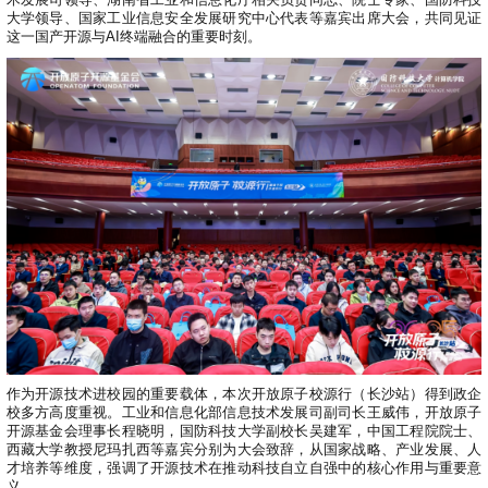
术发展司领导、湖南省工业和信息化厅相关负责同志、院士专家、国防科技
0
版
镜
区
态
社
活
支
开
大学领导、国家工业信息安全发展研究中心代表等嘉宾出席大会，共同见证
构
S
像
论
在
区
动
持
>
发
这一国产开源与AI终端融合的重要时刻。
技
社
P
站
坛
线
组
人
规
数
术
区
2
会
课
织
>
才
范
>
字
衍
应
邮
月
（
员
程
品
认
技
看
生
用
件
刊
x
S
沙
开
>
牌
证
>
术
板
发
镜
列
8
文
I
龙
发
贡
赛
开
支
活
行
像
表
6
档
G
社
/
献
事
发
持
社
动
版
下
）
高
中
中
区
打
成
平
区
社
日
载
校
心
心
研
人
包
长
兼
>
台
>
案
区
历
o
沙
究
才
规
容
行
协
例
交
p
社
龙
C
生
认
范
软
适
业
>
议
集
流
e
区
L
大
证
件
配
大
代
与
n
开
会
A
赛
包
会
码
声
国
K
发
员
常
签
编
资
明
际
y
者
麒
见
署
开
译
源
排
l
高
大
麟
问
发
平
软
名
i
校
赛
社
杯
题
者
台
代
件
n
专
/
区
大
行
大
码
上
3
区
活
实
赛
作为开源技术进校园的重要载体，本次开放原子校源行（长沙站）得到政企
发
为
会
托
架
.
动
校多方高度重视。工业和信息化部信息技术发展司副司长王威伟，开放原子
习
行
守
管
协
用
0
开源基金会理事长程晓明，国防科技大学副校长吴建军，中国工程院院士、
文
往
构
则
平
议
户
版
西藏大学教授尼玛扎西等嘉宾分别为大会致辞，从国家战略、产业发展、人
A
翻
档
届
建
台
才培养等维度，强调了开源技术在推动科技自立自强中的核心作用与重要意
组
本
l
译
征
品
大
平
贡
义。