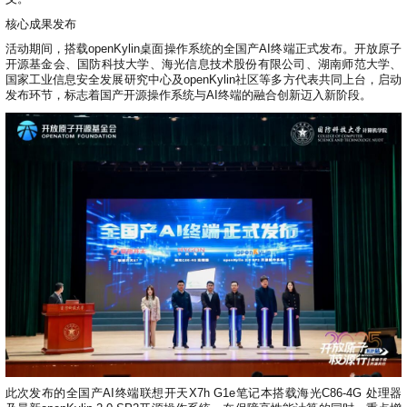
共
p
平
集
牌
会
台
第
献
测
h
台
活
核心成果发布
指
回
三
协
a
动
持
南
顾
方
议
活动期间，搭载openKylin桌面操作系统的全国产AI终端正式发布。开放原子
用
成
（
续
开
开源基金会、国防科技大学、海光信息技术股份有限公司、湖南师范大学、
户
长
开
x
集
隐
源
国家工业信息安全发展研究中心及openKylin社区等多方代表共同上台，启动
组
体
放
8
成
私
发布环节，标志着国产开源操作系统与AI终端的融合创新迈入新阶段。
组
活
系
原
6
平
政
件
动
子
）
台
策
库
大
声
更
赛
安
明
多
全
G
架
法
漏
o
构
律
洞
d
版
声
公
o
本
明
告
t
与
X
反
o
馈
p
e
n
K
y
此次发布的全国产AI终端联想开天X7h G1e笔记本搭载海光C86-4G 处理器
l