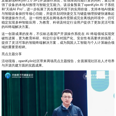
及最新openKylin 2.0 SP2开源操作系统，在保障高性能计算的同时，重点增
i
强了设备的本地AI推理与智能交互能力。该设备预装了openKylin AI 子系统
n
和“天禧AI Pro”，进一步拓展了其在离线环境下的实用价值，支持本地AI搜索
与智能设备操控等核心功能，并提供划词快捷交互与键盘物理按键快速唤起
等便捷操作方式。这一特性使其在网络条件受限或完全离线的环境中，仍可
稳定实现多种智能应用，为教育、科研及特定行业用户提供了更加灵活可靠
的AI终端解决方案。
这一创新成果的发布，不仅标志着国产开源操作系统在 AI 终端领域实现突
破性进展，更为教育科研、特定行业等对国产化、安全性有高要求的场景，
提供了灵活可靠的智能终端解决方案，成为我国人工智能与个人计算融合领
域的重要里程碑。
亮点主题分享
活动现场，openKylin社区带来两场亮点主题报告，全面展现社区在人才培养
与开源共建方面的实践成果。