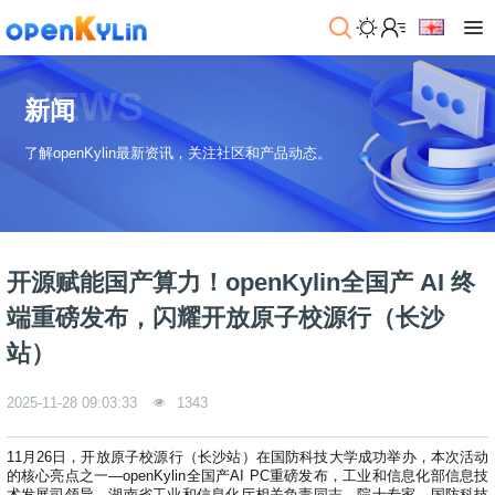
>
下
NEWS
载
新闻
>
>
了解openKylin最新资讯，关注社区和产品动态。
社
系
区
统
下
载
>
>
动
关
o
态
>
于
开源赋能国产算力！openKylin全国产 AI 终
p
发
社
e
行
区
>
>
端重磅发布，闪耀开放原子校源行（长沙
n
版
学
社
站）
K
社
习
>
区
y
兼
区
>
社
资
l
容
介
镜
区
讯
>
>
2025-11-28 09:03:33
1343
i
衍
绍
像
交
开
学
n
生
新
资
流
发
>
习
社
2
发
闻
源
11月26日，开放原子校源行（长沙站）在国防科技大学成功举办，本次活动
社
资
区
.
行
的核心亮点之一—openKylin全国产AI PC重磅发布，工业和信息化部信息技
社
动
>
区
源
>
>
架