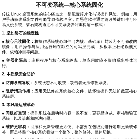
>
>
>
>
>
流
区
区
员
线
不可变系统—核心系统固化
支
S
大
人
规
会
月
沙
课
社
持
I
赛
才
范
传统 Linux 桌面系统的核心痛点之一是配置碎片化与误操作风险。例如，用
区
员
刊
龙
程
G
认
户手动修改系统文件可能导致依赖冲突，而恶意软件通过篡改关键组件可轻
架
高
活
高
研
文
开
易入侵系统。磐石架构通过不可变系统设计重构这一模式：
中
>
证
>
>
构
校
动
校
究
档
发
心
交
平
支
1. 坚如磐石的稳定性
专
日
沙
生
中
/
数
社
流
台
持
字
区
历
龙
大
心
区
打
S
● 核心只读固化：
将操作系统核心组件（内核、基础库）封装为不可修改的
>
看
I
赛
人
包
C
开
社
软
兼
镜像，用户操作与应用运行均在独立的可写层完成，从根本上杜绝误删文
用
>
>
>
件、依赖冲突等问题。
板
L
G
发
区
才
规
件
容
麒
户
大
源
协
A
介
者
麟
论
认
范
包
适
行
● 容器化隔离：
应用程序与核心系统隔离，单应用故障不影响系统整体运
组
会
码
议
为
签
绍
大
杯
坛
证
编
配
行。
与
守
署
赛
大
译
加
用
邮
开
代
安
2. 本质级安全防护
>
声
则
入
户
/
赛
件
发
平
码
全
贡
明
● 防御系统篡改：
系统状态不可改变，攻击者无法修改系统。
S
组
活
列
者
台
库
漏
品
开
献
牌
I
动
放
表
大
洞
加
发
软
● 阻断污染传播
：应用无法修改系统核心文件，破坏性操作无法扩散至核心
系统层。
使
G
入
原
会
行
件
贡
版
兼
>
用
用
献
本
子
(
构
容
上
S
3. 零风险运维革命
成
指
I
户
攻
共
大
2
建
衍
架
长
●
问题好重现：
操作系统在启动时内容一致不变，更容易测试、审核和验证
南
G
组
略
测
赛
0
平
生
协
和
系统，以及诊断和解决问题。
角
2
台
发
议
国
社
用
G
收
● 维护更容易：
回滚和更新管理更方便。不需要在包级别进行定期更新或修
际
色
区
户
o
5
行
持
贡
获
补，而是将整个核心系统看做一个整体，整体修补、整体切换。
排
实
组
d
)
续
版
献
S