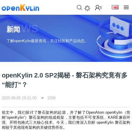
>
下
NEWS
载
新闻
>
>
了解openKylin最新资讯，关注社区和产品动态。
社
下
区
载
系
>
>
统
动
关
下
态
于
openKylin 2.0 SP2揭秘 - 磐石架构究竟有多
载
社
镜
“能打”？
>
区
>
像
学
动
站
社
习
>
态
2025-08-05 19:21:00
1558
区
应
社
用
介
新
>
区
>
>
镜
绍
闻
前文中，我们探讨了磐石架构的起源，并了解了OpenAtom openKylin（简
开
会
活
学
称“openKylin”）磐石架构的组成框架，主要包括不可变系统、KARE兼容环
像
动
社
发
员
动
习
境、开明包格式三大核心技术。今天，我们将深入剖析 openKylin 磐石架构
下
区
态
相较于其他现有架构的关键优势所在。
载
交
社
社
会
在