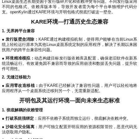
名
I
习
活
o
集
协
成
技
Linux桌面生态长期受困于发行版碎片化和依赖冲突等问题。不同发行版采用
不同的包格式、依赖库版本等，导致开发者需为每个平台单独维护代码分
G
长
动
t
成
术
议
社
翻
支。openKylin通过KARE环境与开明包格式彻底打破这一壁垒。
区
会
译
体
x
平
衍
隐
案
议
平
系
o
台
生
私
KARE环境—打通历史生态兼容
例
台
p
发
政
积
1. 无界跨平台兼容
集
分
e
行
策
商
n
版
声
● 发行版壁垒消除：
KARE通过构建模拟机制，使得用户能够在当前Linux系
城
K
明
第
统上轻松运行原本为其他Linux桌面系统定制的应用程序，解决了长期以来困
扰用户的跨平台兼容性问题。
y
三
法
l
方
律
● 环境精准模拟：
动态构建目标发行版依赖库及配置，确保老旧软件在新系
i
开
声
统流畅运行。有效避免因不兼容而导致的应用崩溃和数据丢失问题，提升软
件可用性。
n
源
明
组
文
2. 无缝迁移能力
档
件
● 应用零改造移植：
由于KARE已经解决了兼容性问题，用户可以轻松地将
征
库
应用程序从一个桌面系统迁移到另一个，无需重新适配。
集
开明包及其运行环境—面向未来生态标准
活
动
1. 彻底解耦的依赖管理
●
打破系统强绑定
：应用不依赖子系统而独立运行，彻底解决依赖冲突。
●
沙箱化安全隔离
：用户可独立配置开明应用的资源权限管控，恶意代码无
法窃取用户隐私。