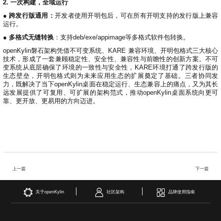
2. 一次构建，全域运行
●
跨发行版通用：
开发者使用开明包后，可在所有开明支持的发行版上兼容
运行。
●
多格式无缝转换
：支持deb/exe/appimage等多格式软件包转换。
openKylin磐石架构凭借不可变系统、KARE 兼容环境、开明包格式三大核心
技术，形成了一套兼顾稳定性、安全性、兼容性与前瞻性的创新方案。不可
变系统从底层确保了环境的一致性与安全性，KARE环境打通了跨发行版的
生态壁垒，开明包格式则为未来应用生态的扩展奠定了基础。三者协同发
力，既解决了当下openKylin桌面在稳定运行、生态兼容上的痛点，又为其长
远发展提供了可复用、可扩展的架构范式，推动openKylin桌面系统向更可
靠、更开放、更易用的方向迈进。
上一篇
下一篇
关于openKylin
社区架构
品牌使用指南