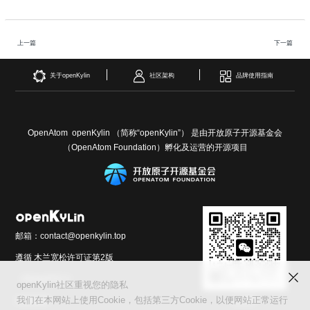
i
n
上一篇
下一篇
关于openKylin
社区架构
品牌使用指南
OpenAtom openKylin （简称“openKylin”） 是由开放原子开源基金会
（OpenAtom Foundation）孵化及运营的开源项目
邮箱：contact@openkylin.top
遵循 木兰宽松许可证第2版
（MulanPSL2）
openKylin社区重视您的隐私
交流群
友情链接：
我们在本网站上使用Cookie，包括第三方Cookie，以便网站正常运行