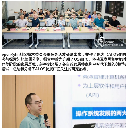
0
版
镜
区
态
社
活
支
开
构
S
像
论
在
区
动
持
>
发
技
社
P
站
坛
线
组
人
规
数
术
区
2
会
课
织
>
才
范
>
字
衍
应
邮
月
（
员
程
品
认
技
看
生
用
件
刊
x
S
沙
开
>
牌
证
>
术
板
发
镜
列
8
文
I
龙
发
贡
赛
开
支
活
行
像
表
6
档
G
社
/
献
事
发
持
社
动
版
下
）
高
中
中
区
打
成
平
区
社
日
载
校
心
心
研
人
包
长
兼
>
台
>
案
区
历
o
沙
openKylin社区技术委员会主任吴庆波受邀出席，并作了题为《AI OS的思
究
才
规
容
行
协
例
交
p
考与探索》的主题分享。报告中首先介绍了OS在PC、移动互联网和智能时
社
龙
C
生
认
范
软
适
业
>
议
集
流
代等阶段的发展历程，并举例介绍了各自的发展特点和AI时代下新的创新与
e
区
L
大
证
件
配
大
代
与
尝试，总结和分析了AI OS发展广泛关注的研究热点。
n
开
会
A
赛
包
会
码
声
国
K
发
员
常
签
编
资
明
际
y
者
麒
见
署
开
译
源
排
l
高
大
麟
问
发
平
软
名
i
校
赛
社
杯
题
者
台
代
件
n
专
/
区
大
行
大
码
上
3
区
活
实
赛
发
为
会
托
架
.
动
习
行
守
管
协
用
0
文
往
构
则
平
议
户
版
A
翻
档
届
建
台
组
本
l
译
征
品
大
平
贡