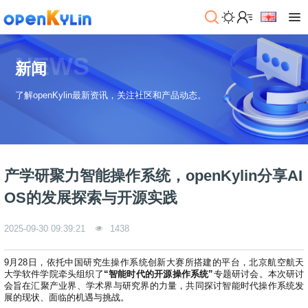
>
下
NEWS
载
新闻
>
>
了解openKylin最新资讯，关注社区和产品动态。
社
系
区
统
下
载
>
>
动
关
o
态
>
于
产学研聚力智能操作系统，openKylin分享AI
p
发
社
e
行
区
>
>
OS的发展探索与开源实践
n
版
学
社
K
社
习
>
区
2025-09-30 09:39:21
1438
y
兼
区
>
社
资
l
容
介
镜
区
讯
>
>
i
衍
绍
像
交
开
学
9月28日，依托中国研究生操作系统创新大赛所搭建的平台，北京航空航天
n
生
新
资
流
发
>
习
大学软件学院牵头组织了
“智能时代的开源操作系统”
专题研讨会。本次研讨
社
2
发
闻
源
社
资
会旨在汇聚产业界、学术界与研究界的力量，共同探讨智能时代操作系统发
区
.
行
社
动
展的现状、面临的机遇与挑战。
>
区
源
>
>
架