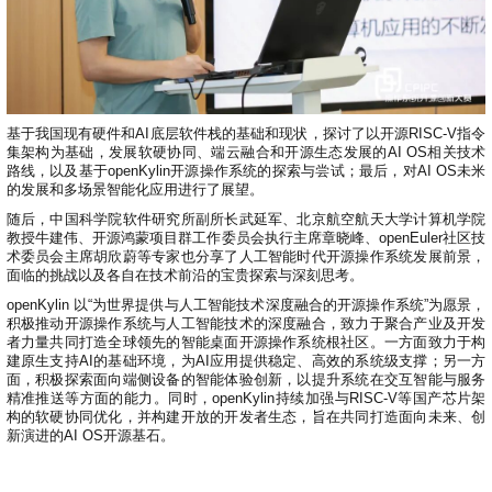
共
p
平
集
牌
会
台
第
献
测
h
台
活
指
回
三
协
a
动
持
南
顾
方
议
用
成
（
续
开
户
长
开
x
集
隐
源
组
体
放
8
成
私
组
活
系
原
6
平
基于我国现有硬件和AI底层软件栈的基础和现状，探讨了以开源RISC-V指令
政
件
动
子
）
集架构为基础，发展软硬协同、端云融合和开源生态发展的AI OS相关技术
台
策
库
大
路线，以及基于openKylin开源操作系统的探索与尝试；最后，对AI OS未米
声
的发展和多场景智能化应用进行了展望。
更
赛
安
明
多
全
随后，中国科学院软件研究所副所长武延军、北京航空航天大学计算机学院
G
架
法
教授牛建伟、开源鸿蒙项目群工作委员会执行主席章晓峰、openEuler社区技
漏
o
构
律
术委员会主席胡欣蔚等专家也分享了人工智能时代开源操作系统发展前景，
洞
d
版
面临的挑战以及各自在技术前沿的宝贵探索与深刻思考。
声
公
o
本
明
告
openKylin 以“为世界提供与人工智能技术深度融合的开源操作系统”为愿景，
t
与
积极推动开源操作系统与人工智能技术的深度融合，致力于聚合产业及开发
X
反
者力量共同打造全球领先的智能桌面开源操作系统根社区。一方面致力于构
o
建原生支持AI的基础环境，为AI应用提供稳定、高效的系统级支撑；另一方
馈
p
面，积极探索面向端侧设备的智能体验创新，以提升系统在交互智能与服务
e
精准推送等方面的能力。同时，openKylin持续加强与RISC-V等国产芯片架
n
构的软硬协同优化，并构建开放的开发者生态，旨在共同打造面向未来、创
新演进的AI OS开源基石。
K
y
l