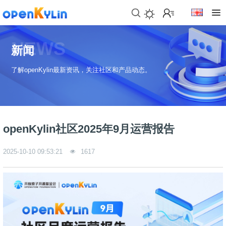
>
下
NEWS
载
新闻
>
>
了解openKylin最新资讯，关注社区和产品动态。
社
下
区
载
系
>
>
统
动
关
下
态
于
openKylin社区2025年9月运营报告
载
社
镜
>
区
>
像
2025-10-10 09:53:21
1617
学
动
站
社
习
>
态
区
应
社
用
介
新
>
区
>
>
镜
绍
闻
开
会
活
学
像
动
社
发
员
动
习
下
区
态
载
交
社
社
会
在