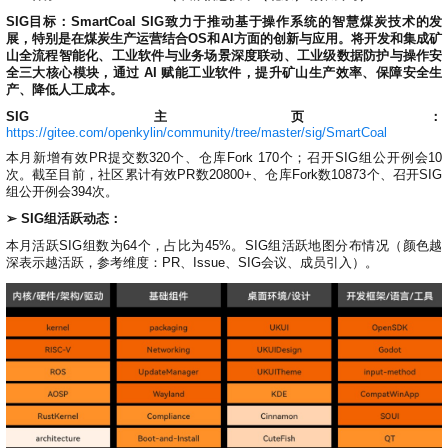
SIG目标：SmartCoal SIG致力于推动基于操作系统的智慧煤炭技术的发
展，特别是在煤炭生产运营结合OS和AI方面的创新与应用。将开发和集成矿
山全流程智能化、工业软件与业务场景深度联动、工业级数据防护与操作安
全三大核心模块，通过 AI 赋能工业软件，提升矿山生产效率、保障安全生
产、降低人工成本。
SIG主页：
https://gitee.com/openkylin/community/tree/master/sig/SmartCoal
本月新增有效PR提交数320个、仓库Fork 170个；召开SIG组公开例会10
次。截至目前，社区累计有效PR数20800+、仓库Fork数10873个、召开SIG
组公开例会394次。
➢ SIG组活跃动态：
本月活跃SIG组数为64个，占比为45%。SIG组活跃地图分布情况（颜色越
深表示越活跃，参考维度：PR、Issue、SIG会议、成员引入）。