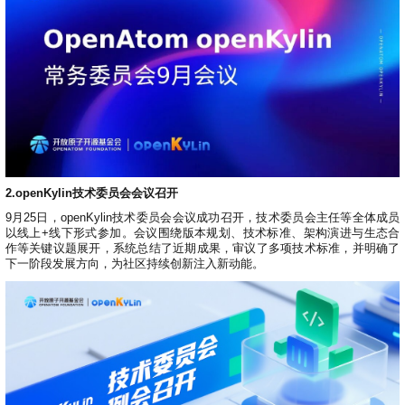
名
I
习
活
o
集
协
成
技
G
长
动
t
成
术
议
社
翻
区
会
译
体
x
平
衍
隐
案
议
平
系
o
台
生
私
例
台
p
发
政
积
集
分
e
行
策
商
n
版
声
城
K
明
第
y
三
法
l
方
律
i
开
声
2.openKylin技术委员会会议召开
n
源
明
9月25日，openKylin技术委员会会议成功召开，技术委员会主任等全体成员
组
文
以线上+线下形式参加。会议围绕版本规划、技术标准、架构演进与生态合
档
件
作等关键议题展开，系统总结了近期成果，审议了多项技术标准，并明确了
征
库
下一阶段发展方向，为社区持续创新注入新动能。
集
活
动