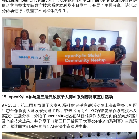
在Ezekiel Guti University大学，openKylin大使Emmanuel Makumbe面向健
康科学与技术学院数字技术系的本科毕业班学生，开展了主题分享。该活动
分两场进行，覆盖了不同群体的学生。
15. openKylin参与第三届开放原子大赛AI系列赛路演宣讲活动
9月25日，第三届开放原子大赛AI系列赛”路演宣讲活动在上海市举办，社区
生态合作负责人马发俊受邀出席，带来《面向AI PC的智能操作系统技术及
实践》主题分享，介绍了openKylin社区在AI智能操作系统方向的探索历程以
及当前技术成果。并分享了《第三届开放原子大赛openKylin系列赛》主题演
讲，邀请同学们积极参与到AI开源生态建设中来。