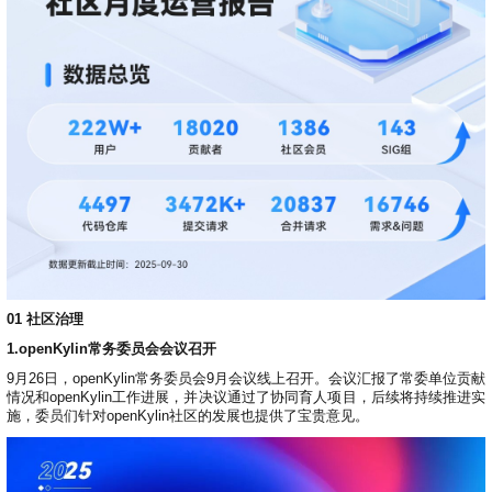
>
>
>
>
>
流
区
区
员
线
支
S
大
人
规
会
月
沙
课
社
持
I
赛
才
范
区
员
刊
龙
程
G
认
架
高
活
高
研
文
开
中
>
证
>
>
构
校
动
校
究
档
发
心
交
平
支
专
日
沙
生
中
/
数
社
流
台
持
字
区
历
龙
大
心
区
打
S
>
看
I
赛
人
包
C
开
社
软
兼
用
>
>
>
板
L
G
发
区
才
规
件
容
麒
户
大
源
协
A
介
者
麟
论
认
范
包
适
行
组
会
码
议
为
签
绍
大
杯
坛
证
编
配
与
守
署
赛
大
译
加
用
邮
开
代
安
>
声
则
入
户
/
赛
件
发
平
码
全
贡
明
S
组
活
列
者
台
库
漏
品
开
献
01
社区治理
牌
I
动
放
表
大
洞
加
发
软
使
G
入
原
会
行
件
贡
版
兼
1.openKylin常务委员会会议召开
>
用
用
献
本
子
(
构
容
上
S
成
9月26日，openKylin常务委员会9月会议线上召开。会议汇报了常委单位贡献
指
I
户
攻
共
大
2
建
衍
架
长
情况和openKylin工作进展，并决议通过了协同育人项目，后续将持续推进实
南
G
组
略
测
赛
0
平
生
协
施，委员们针对openKylin社区的发展也提供了宝贵意见。
和
角
2
台
发
议
国
社
用
G
收
际
色
区
户
o
5
行
持
贡
获
排
实
组
d
)
续
版
献
S