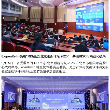
8.openKylin亮相“RDI生态·北京创新论坛·2025”，共话RISC-V商业化破局
9月25日，备受瞩目的“RDI生态·北京创新论坛·2025”在北京亦创国际会展中
心成功举办。openKylin 社区技术委员会委员、先进计算与关键软件海河实
验室基础软件部部长王文竹受邀参加圆桌论坛。