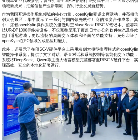
0
版
业领军企业代表参会，旨在打造全国AI+信创行业交流平台，全面展示信创
镜
区
态
社
活
支
开
构
领域新成果，汇聚信创产业新潮流，探讨行业发展新趋势。
S
像
论
在
区
动
持
>
发
技
社
P
站
坛
线
组
人
规
作为我国开源操作系统领域的核心力量，openKylin受邀出席活动，并亮相信
数
术
区
2
会
课
织
>
才
范
>
创大会展区，集中展示了一系列与国内领先硬件厂商的深度合作成果。其
字
衍
应
邮
月
（
员
程
中，搭载openKylin操作系统的进迭时空MuseBook RISC-V笔记本、超睿科
品
认
技
看
生
用
件
刊
x
技UR-DP1000等终端设备，不仅完整呈现了覆盖日常办公的软件生态及多款
S
沙
开
>
牌
证
>
术
板
发
镜
列
8
文
热门适配游戏，更以流畅的桌面交互体验和全面的功能支持，充分印证了
I
龙
发
贡
赛
开
支
活
行
openKylin在PC领域的成熟应用能力。
像
表
6
档
G
社
/
献
事
发
持
社
动
版
下
）
高
中
中
区
打
成
平
此外，还展示了在RISC-V硬件平台上采用端侧大模型推理模式的openKylin
区
社
日
载
校
心
心
研
人
包
智能操作系统，提供了文字对话、语音对话和系统控制等智能化交互功能，
长
兼
>
台
>
案
区
历
o
沙
系统将DeepSeek、Qwen等主流大语言模型完整部署至RISC-V硬件平台，实
究
才
规
容
行
协
例
交
p
社
龙
现高效、安全的本地化部署运行。
C
生
认
范
软
适
业
>
议
集
流
e
区
L
大
证
件
配
大
代
与
n
开
会
A
赛
包
会
码
声
国
K
发
员
常
签
编
资
明
际
y
者
麒
见
署
开
译
源
排
l
高
大
麟
问
发
平
软
名
i
校
赛
社
杯
题
者
台
代
件
n
专
/
区
大
行
大
码
上
3
区
活
实
赛
发
为
会
托
架
.
动
习
行
守
管
协
用
0
文
往
构
则
平
议
户
版
A
翻
档
届
建
台
组
本
l
译
征
品
大
平
贡