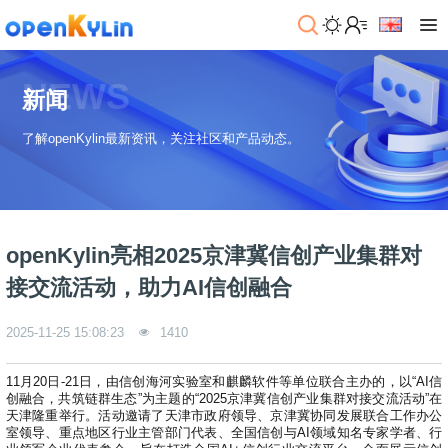
>
下
NEWS
载
新闻
>
>
了解openKylin最新资讯，关注社区和产品动态。
社
系
区
统
下
载
>
>
动
关
o
态
>
于
openKylin亮相2025京津冀信创产业集群对
p
发
社
e
行
区
>
>
接交流活动，助力AI信创融合
n
版
学
社
K
社
习
>
区
2025-11-25 15:08:23
1410
y
兼
区
>
社
资
l
容
介
镜
区
讯
>
>
i
衍
绍
像
交
开
学
11月20日-21日，由信创海河实验室和麒麟软件等单位联合主办的，以“AI信
n
生
新
资
流
发
>
习
创融合，共筑链群生态”为主题的“2025京津冀信创产业集群对接交流活动”在
社
2
发
闻
源
社
资
天津隆重举行。活动邀请了天津市政府领导、京津冀协同发展联合工作办公
区
.
行
社
动
室领导、重点地区行业主管部门代表、全国信创与AI领域知名专家学者、行
>
区
源
>
>
架