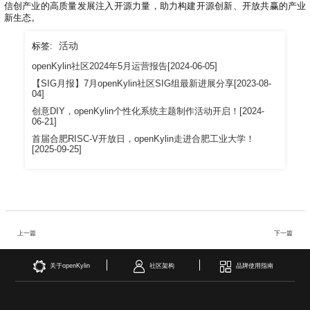
i
信创产业的高质量发展注入开源力量，助力构建开源创新、开放共赢的产业
新生态。
n
活动
标签:
openKylin社区2024年5月运营报告[2024-06-05]
【SIG月报】7月openKylin社区SIG组最新进展分享[2023-08-
04]
创意DIY，openKylin个性化系统主题制作活动开启！[2024-
06-21]
首届合肥RISC-V开放日，openKylin走进合肥工业大学！
[2025-09-25]
上一篇
下一篇
关于openKylin
社区架构
品牌使用指南