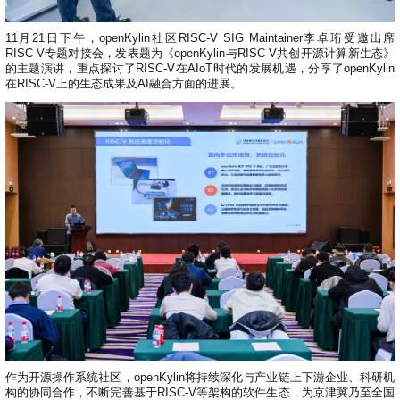
共
p
平
集
牌
会
台
第
献
测
h
台
活
指
回
三
协
a
11月21日下午，openKylin社区RISC-V SIG Maintainer李卓珩受邀出席
动
持
南
顾
方
议
用
成
RISC-V专题对接会，发表题为《openKylin与RISC-V共创开源计算新生态》
（
续
开
户
的主题演讲，重点探讨了RISC-V在AIoT时代的发展机遇，分享了openKylin
长
开
x
集
隐
源
组
在RISC-V上的生态成果及AI融合方面的进展。
体
放
8
成
私
组
活
系
原
6
平
政
件
动
子
）
台
策
库
大
声
更
赛
安
明
多
全
G
架
法
漏
o
构
律
洞
d
版
声
公
o
本
明
告
t
与
X
反
o
馈
p
e
n
K
y
作为开源操作系统社区，openKylin将持续深化与产业链上下游企业、科研机
l
构的协同合作，不断完善基于RISC-V等架构的软件生态，为京津冀乃至全国