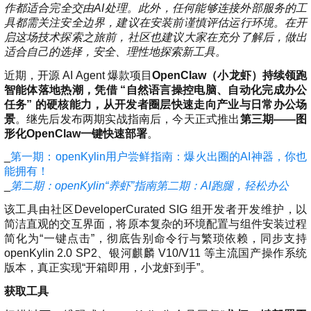
>
>
>
>
>
作都适合完全交由AI处理。此外，任何能够连接外部服务的工
流
区
区
员
线
支
S
大
人
规
具都需关注安全边界，建议在安装前谨慎评估运行环境。在开
会
月
沙
课
社
持
I
赛
才
范
区
员
刊
龙
程
启这场技术探索之旅前，社区也建议大家在充分了解后，做出
G
认
架
高
活
高
研
文
开
适合自己的选择，安全、理性地探索新工具。
中
>
证
>
>
构
校
动
校
究
档
发
心
交
平
支
近期，开源 AI Agent 爆款项目
OpenClaw（小龙虾）持续领跑
专
日
沙
生
中
/
数
社
流
台
持
智能体落地热潮，凭借 “自然语言操控电脑、自动化完成办公
字
区
历
龙
大
心
区
打
S
>
任务” 的硬核能力，从开发者圈层快速走向产业与日常办公场
看
I
赛
人
包
C
开
社
软
兼
用
>
>
>
景
。继先后发布两期实战指南后，今天正式推出
第三期——图
板
L
G
发
区
才
规
件
容
麒
户
大
源
协
形化OpenClaw一键快速部署
。
A
介
者
麟
论
认
范
包
适
行
组
会
码
议
为
签
绍
大
杯
坛
证
编
配
与
_
第一期：openKylin用户尝鲜指南：爆火出圈的AI神器，你也
守
署
赛
大
译
加
用
邮
开
代
安
>
声
能拥有！
则
入
户
/
赛
件
发
平
码
全
贡
明
_
第二期：openKylin“养虾”指南第二期：AI跑腿，轻松办公
S
组
活
列
者
台
库
漏
品
开
献
牌
I
动
放
表
大
洞
加
发
软
该工具由社区DeveloperCurated SIG 组开发者开发维护，以
使
G
入
原
会
行
件
贡
版
兼
>
简洁直观的交互界面，将原本复杂的环境配置与组件安装过程
用
用
献
本
子
(
构
容
上
S
成
简化为“一键点击”，彻底告别命令行与繁琐依赖，同步支持
指
I
户
攻
共
大
2
建
衍
架
长
openKylin 2.0 SP2、银河麒麟 V10/V11 等主流国产操作系统
南
G
组
略
测
赛
0
平
生
协
和
版本，真正实现“开箱即用，小龙虾到手”。
角
2
台
发
议
国
社
用
G
收
际
色
区
户
o
5
行
持
贡
获取工具
获
排
实
组
d
)
续
版
献
S