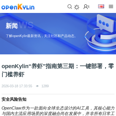
>
下
NEWS
载
新闻
>
>
了解openKylin最新资讯，关注社区和产品动态。
社
下
区
载
系
>
>
统
动
关
下
态
于
openKylin“养虾”指南第三期：一键部署，零
载
社
镜
门槛养虾
>
区
>
像
学
动
站
社
习
>
态
2026-03-18 17:33:55
1289
区
应
社
用
介
新
>
区
>
>
镜
绍
闻
安全风险告知
开
会
活
学
像
动
社
发
员
动
习
OpenClaw作为一款面向全球生态设计的AI工具，其核心能力
下
区
态
与国内主流应用场景的深度融合尚在发展中，并非所有日常工
载
交
社
社
会
在