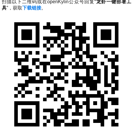
名
I
习
活
o
集
协
成
技
扫描以下二维码或在openKylin公众号回复“
龙虾一键部署工
G
长
动
t
成
术
议
社
翻
具
”，获取
下载链接
。
区
会
译
体
x
平
衍
隐
案
议
平
系
o
台
生
私
例
台
p
发
政
积
集
分
e
行
策
商
n
版
声
城
K
明
第
y
三
法
l
方
律
i
开
声
n
源
明
组
文
档
件
征
库
集
活
动