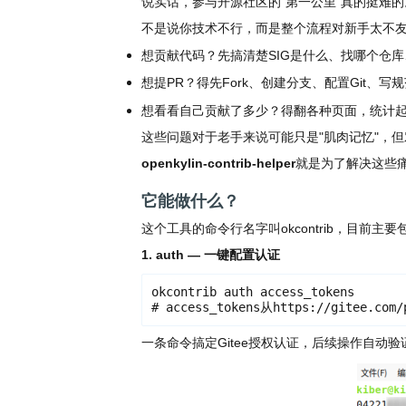
说实话，参与开源社区的"第一公里"真的挺难的
共
p
平
集
牌
会
台
第
献
测
h
台
活
指
回
不是说你技术不行，而是整个流程对新手太不
三
协
a
动
持
南
顾
方
议
用
成
想贡献代码？先搞清楚SIG是什么、找哪个仓库、
（
续
开
户
长
开
x
集
隐
源
想提PR？得先Fork、创建分支、配置Git、
组
体
放
8
成
私
组
活
系
原
6
想看看自己贡献了多少？得翻各种页面，统计
平
政
件
动
子
）
台
策
库
这些问题对于老手来说可能只是"肌肉记忆"，
大
声
更
赛
openkylin-contrib-helper
就是为了解决这些
安
明
多
全
G
架
法
漏
它能做什么？
o
构
律
洞
d
版
这个工具的命令行名字叫okcontrib，目前主
声
公
o
本
明
告
1. auth — 一键配置认证
t
与
X
反
okcontrib auth access_tokens

o
馈
# access_tokens从https://gitee.com
p
e
一条命令搞定Gitee授权认证，后续操作自动验
n
K
y
l