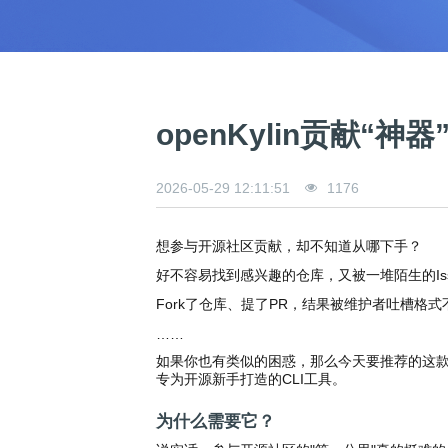
0
版
镜
区
态
社
活
支
开
构
S
像
论
在
区
动
持
>
发
技
社
P
站
坛
线
组
人
规
数
术
区
2
会
课
织
>
才
范
>
字
衍
应
邮
月
（
员
程
品
认
技
看
生
用
件
刊
x
S
沙
开
>
牌
证
>
术
板
发
镜
列
8
文
I
龙
发
贡
赛
开
支
openKylin贡献
活
行
像
表
6
档
G
社
/
献
事
发
持
社
动
版
下
）
高
中
中
区
打
成
平
区
社
日
载
校
心
心
研
人
包
长
兼
>
台
>
案
区
历
o
2026-05-29 12:11:51
1176
沙
究
才
规
容
行
协
例
交
p
社
龙
C
生
认
范
软
适
业
>
议
集
流
e
区
L
大
证
件
配
大
代
与
n
开
想参与开源社区贡献，却不知道从哪下手？
会
A
赛
包
会
码
声
国
K
发
员
常
签
编
资
明
际
好不容易找到感兴趣的仓库，又被一堆陌生的Is
y
者
麒
见
署
开
译
源
排
l
高
大
Fork了仓库、提了PR，结果被维护者吐槽格
麟
问
发
平
软
名
i
校
赛
社
杯
题
者
台
代
件
……
n
专
/
区
大
行
大
码
上
3
区
活
如果你也有类似的困惑，那么今天要推荐的这款工具，或许正是
实
赛
发
为
会
托
架
.
动
专为开源新手打造的CLI工具。
习
行
守
管
协
用
0
文
往
构
则
平
议
户
版
A
翻
档
为什么需要它？
届
建
台
组
本
l
译
征
品
大
平
贡