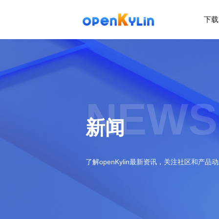
下载
>
下
载
>
>
社
系
区
统
下
NEWS
载
>
>
动
关
o
态
>
于
新闻
p
发
社
e
行
区
>
>
n
版
学
社
K
社
习
>
区
了解openKylin最新资讯，关注社区和产品
y
兼
区
>
社
资
l
容
介
镜
区
讯
>
>
i
衍
绍
像
交
开
学
n
生
新
资
流
发
>
习
社
2
发
闻
源
社
资
区
.
行
社
动
>
区
源
>
>
架