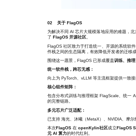
i
n
02
关于 FlagOS
为解决不同 AI 芯片大规模落地应用的难题
了
FlagOS 开源社区
。
FlagOS 社区致力于打造统一、开源的系统
件栈之间的生态隔离，有效降低开发者的迁移
围绕这一愿景，FlagOS 已形成覆盖
训练、推理
统一软件栈，跨芯无感：
向上为 PyTorch、vLLM 等主流框架提
核心组件矩阵：
包含分布式训练与推理框架 FlagScale、统一 
的完整链路。
多元芯片广泛适配：
已支持 海光、沐曦（MetaX）、NVIDIA、
本次
FlagOS
在
openKylin社区
成立
FlagOS S
元 AI 算力
的时代红利。