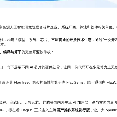
，北京智源人工智能研究院联合芯片企业、系统厂商、算法和软件相关单位
软件栈，构建「模型—系统—芯片」
三层贯通的开放技术生态
，通过“一次开
成本。
、编译与算子
的完整开源软件栈：
供一致接口，向下屏蔽不同 AI 芯片的硬件差异，让同一份代码可在多元算力上
AI 编译器 FlagTree、跨架构高性能算子库 FlagGems、统一通信库 
摩尔线程、寒武纪、天数智芯、昇腾等国内外主流 AI 加速器，是当前国内最
IG
，标志着 FlagOS 正式走入主流
国产操作系统发行版
，让广大 ope