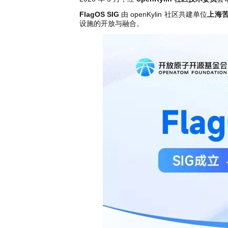
共
p
平
集
牌
会
台
第
献
测
h
台
活
FlagOS SIG
由 openKylin 社区共建单位
上海
指
回
三
协
a
动
设施的开放与融合。
持
南
顾
方
议
用
成
（
续
开
户
长
开
x
集
隐
源
组
体
放
8
成
私
组
活
系
原
6
平
政
件
动
子
）
台
策
库
大
声
更
赛
安
明
多
全
G
架
法
漏
o
构
律
洞
d
版
声
公
o
本
明
告
t
与
X
反
o
馈
p
e
n
K
y
l