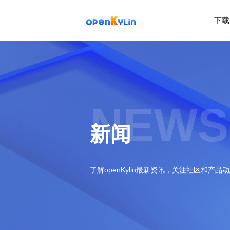
下载
>
下
载
>
>
社
系
区
统
下
NEWS
载
>
>
动
关
o
态
>
于
新闻
p
发
社
e
行
区
>
>
n
版
学
社
K
社
习
>
区
了解openKylin最新资讯，关注社区和产品
y
兼
区
>
社
资
l
容
介
镜
区
讯
>
>
i
衍
绍
像
交
开
学
n
生
新
资
流
发
>
习
社
2
发
闻
源
社
资
区
.
行
社
动
>
区
源
>
>
架