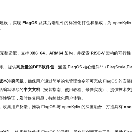
的生态建设，实现
FlagOS
及其后端组件的标准化打包和集成，为 openKyli
分。
统上的完整适配，支持
X86_64、ARM64
架构，并探索
RISC-V
架构的可行性，确
包体系，提供
高质量的DEB软件包
，涵盖 FlagOS 核心组件**（FlagScale,
版本冲突问题
，确保用户通过简单的包管理命令即可完成 FlagOS 的安
，包括编写详尽的
中文文档
（安装指南、使用教程、最佳实践）、提供技术支
容性验证，及时修复问题，持续优化用户体验。
应用，收集用户反馈，推动 FlagOS 与 openKylin 的深度融合，打造具有
ope
力
的统一 AI 系统软件栈 FlagOS 的适配、优化与创新开发工作，推动 FlagO