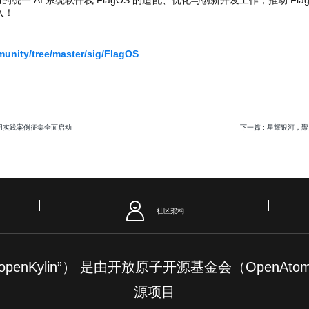
入！
munity/tree/master/sig/FlagOS
n 应用实践案例征集全面启动
下一篇
: 星耀银河，聚
社区架构
简称“openKylin”） 是由开放原子开源基金会（OpenAt
源项目