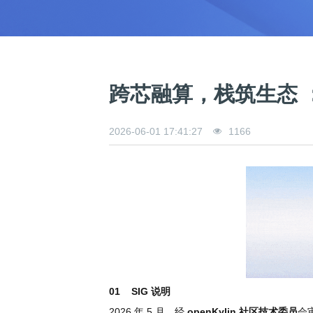
0
版
镜
区
态
社
活
支
开
构
S
像
论
在
区
动
持
>
发
技
社
P
站
坛
线
组
人
规
数
术
区
2
会
课
织
>
才
范
>
字
衍
应
邮
月
（
员
程
品
认
技
看
生
用
件
刊
x
S
沙
开
>
牌
证
>
术
板
发
镜
列
8
文
I
龙
发
贡
赛
开
支
跨芯融算，栈筑生态 ：op
活
行
像
表
6
档
G
社
/
献
事
发
持
社
动
版
下
）
高
中
中
区
打
成
平
区
社
日
载
校
心
心
研
人
包
长
兼
>
台
>
案
区
历
o
2026-06-01 17:41:27
1166
沙
究
才
规
容
行
协
例
交
p
社
龙
C
生
认
范
软
适
业
>
议
集
流
e
区
L
大
证
件
配
大
代
与
n
开
会
A
赛
包
会
码
声
国
K
发
员
常
签
编
资
明
际
y
者
麒
见
署
开
译
源
排
l
高
大
麟
问
发
平
软
名
i
校
赛
社
杯
题
者
台
代
件
n
专
/
区
大
行
大
码
上
3
区
活
实
赛
发
为
会
托
架
.
动
习
行
守
管
协
用
0
文
往
构
则
平
议
户
版
A
翻
档
01
SIG 说明
届
建
台
组
本
l
译
征
品
大
平
贡
2026 年 5 月，经
openKylin 社区技术委员
会