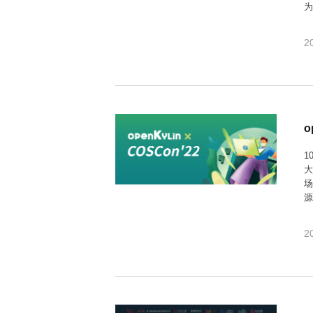
中
开
2
o
1
打
作
2