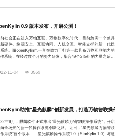
penKylin 0.9 版本发布，开启公测！
当前社会正在进入万物互联、万物数字化时代，目前急需一个兼具
创新硬件、终端安全、互联协同、人机交互、智能支撑的新一代操
系统。而openKylin也一直在致力于打造一款具备万物互联能力的
作系统，在经过数个月的努力研发，集合49个SIG组的力量之后，
penKylin首款真正意义上具备万物互联能力的操作系统-openKylin
.9，于今天正式发布！本次openKylin 0.9版本基于5.15内
022-11-04
3569
openKylin助推“星光麒麟”创新发展，打造万物智联操作系统！
022年9月，麒麟软件正式推出“星光麒麟万物智联操作系统”，开启
面向全场景的新一代操作系统创新之路。近日，“星光麒麟万物智联
作系统”首个版本——星光麒麟操作系统1.0（StarKylin 1.0）与慧