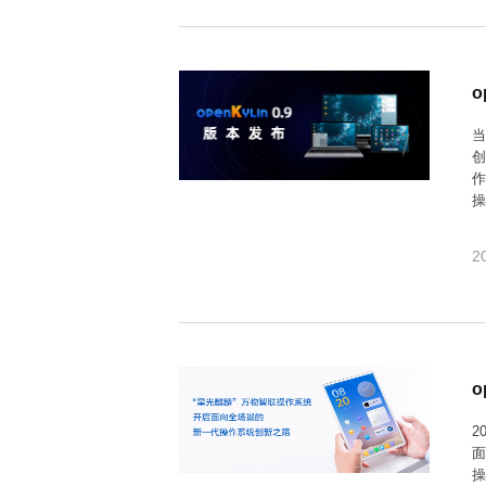
i
n
o
作
操
o
0
2
2
操