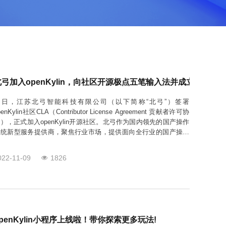
北弓加入openKylin，向社区开源极点五笔输入法并成立FreeWB 
近日，江苏北弓智能科技有限公司（以下简称“北弓”）签署
penKylin社区CLA（Contributor License Agreement 贡献者许可协
），正式加入openKylin开源社区。北弓作为国内领先的国产操作
系统新型服务提供商，聚焦行业市场，提供面向全行业的国产操作
系统解决方案。依托国产操作系统，基于云计算、5G系列技术，为
行业用户提供全面的数字化服务，并推出了面向固定端的定制操作
022-11-09
1826
openKylin小程序上线啦！带你探索更多玩法!