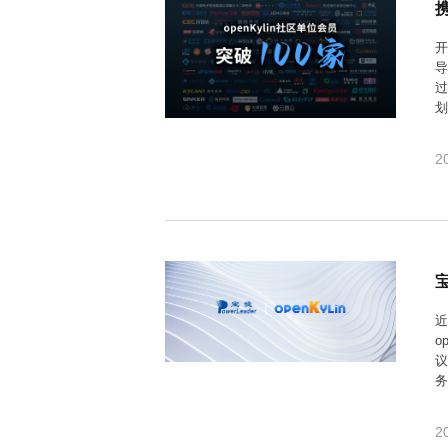
过
o
2
近
o
议
营
成
2