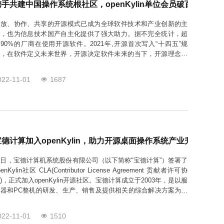
携手共建中国操作系统根社区，openKylin单位会员破百家！
开放、协作、共享的开源模式已成为全球软件技术和产业创新的主
导，也为信息技术国产自主化提供了强大助力。据不完全统计，超
90%的厂商在使用开源软件。2021年,开源首次写入“十四五”规
划，在软件定义未来世界，开源决定软件未来的当下，开源理念在
国内已被足够重视。6月24日，中国首个桌面操作系统开源根社区
penKylin正式发布，以聚焦桌面操作系统根技术为核心、以孵化相
022-11-01
1687
关领域关键项目为目标、以布道开源
宝德计算加入openKylin，助力开源桌面操作系统产业升级发展
日，宝德计算机系统股份有限公司（以下简称“宝德计算”）签署了
penKylin社区 CLA(Contributor License Agreement 贡献者许可协
)，正式加入openKylin开源社区。宝德计算成立于2003年，是以服
务器和PC整机的研发、生产、销售及提供相关的综合解决方案为主
业务的国家级高新技术企业和国家专精特新“小巨人”企业，致力于
为中国领先的IT产品和解决方案提供商
022-11-01
1510