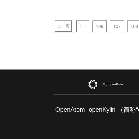
上一页
1...
106
107
108
关于openKylin
OpenAtom openKylin （