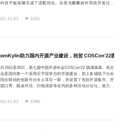
为科技平板电脑完成了适配优化。在星光麒麟操作系统开发过程
，openKylin社区作为“星光麒麟”万物智联操作系统的创新基础，
放协作，聚力发展，充分发挥社区Kernel SIG、UKUI SIG
022-11-03
2151
penKylin助力国内开源产业建设，祝贺 COSCon'22圆满落幕！
0月29日至30日，第七届中国开源年会COSCon'22 圆满落幕。本次
大会是国内第一个采用元宇宙举办的开源盛会，加上多城线下分会
场同步联动的创新作法令人耳目一新，并设置了包括开源集市、开
源脱口秀、圆桌对话、闪电演讲等在内的多种活动分论坛，致力于
造一个开源技术爱好者的年度盛会。作为2022年中国开源年会合
伙伴，openKylin社区积极参与此次开源盛会，以自身力量助力国
022-11-03
1586
内开源产业建设