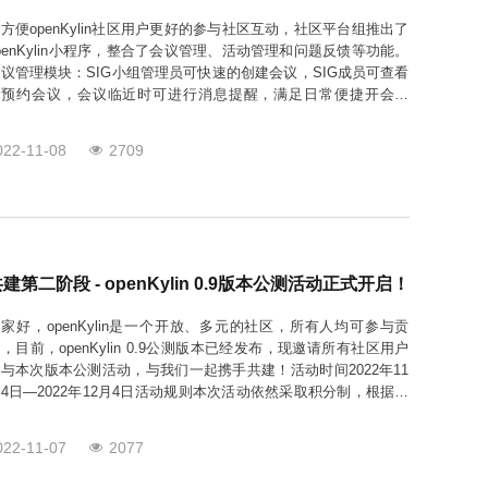
方便openKylin社区用户更好的参与社区互动，社区平台组推出了
penKylin小程序，整合了会议管理、活动管理和问题反馈等功能。
议管理模块：SIG小组管理员可快速的创建会议，SIG成员可查看
与预约会议，会议临近时可进行消息提醒，满足日常便捷开会诉
求。活动管理模块：可随时查看社区发布的线上或线下活动，并可
在小程序上进行报名。问题反馈模块：可一键提交问题或需求，并
022-11-08
2709
可查看问题处理进度，非常的高
建第二阶段 - openKylin 0.9版本公测活动正式开启！
家好，openKylin是一个开放、多元的社区，所有人均可参与贡
，目前，openKylin 0.9公测版本已经发布，现邀请所有社区用户
与本次版本公测活动，与我们一起携手共建！活动时间2022年11
4日—2022年12月4日活动规则本次活动依然采取积分制，根据积
排名发放奖品，积分由openKylin社区QA SIG项目维护人员根据
家提交的issue数量、issue信息完整性、问题严重性、
022-11-07
2077