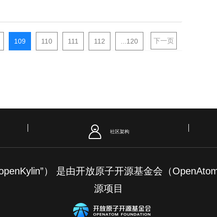
下一页
109
110
111
112
...120
社区架构
简称“openKylin”） 是由开放原子开源基金会（OpenAt
源项目