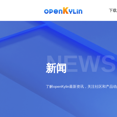
下载
>
下
载
>
>
社
系
区
统
下
NEWS
载
>
>
动
关
o
态
>
于
新闻
p
发
社
e
行
区
>
>
n
版
学
社
K
社
习
>
区
了解openKylin最新资讯，关注社区和产品
y
兼
区
>
社
资
l
容
介
镜
区
讯
>
>
i
衍
绍
像
交
开
学
n
生
新
资
流
发
>
习
社
2
发
闻
源
社
资
区
.
行
社
动
>
区
源
>
>
架