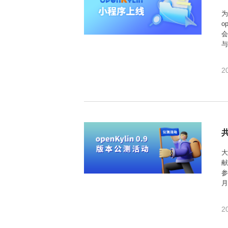
共
p
平
集
牌
会
台
第
献
测
h
台
活
为
指
回
三
协
a
动
持
o
南
顾
方
议
用
成
（
续
会
开
户
长
开
x
集
隐
源
组
体
放
8
成
私
组
活
系
原
6
平
政
件
动
子
2
）
台
策
库
大
声
更
赛
安
明
多
全
G
架
法
漏
o
构
律
洞
d
版
声
公
共
o
本
明
告
t
与
大
X
反
献
o
馈
参
p
月
e
分
n
K
大
2
y
l