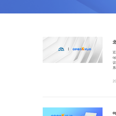
0
版
镜
区
态
社
活
支
开
构
S
像
论
在
区
动
持
>
发
技
社
P
站
坛
线
组
人
规
数
术
区
2
会
课
织
>
才
范
>
字
衍
应
邮
月
（
员
程
品
认
技
看
生
用
件
刊
x
S
沙
开
>
牌
证
>
术
板
发
镜
列
8
文
I
龙
发
贡
赛
开
支
活
行
像
表
6
档
G
社
/
献
事
发
持
社
动
版
下
）
高
中
中
区
打
成
平
区
社
日
载
校
心
心
研
人
包
长
兼
>
台
>
案
区
历
o
沙
究
才
规
容
行
协
例
交
p
社
龙
C
生
认
范
软
适
业
>
议
集
o
流
e
区
L
大
证
件
配
大
代
与
议
n
开
会
A
赛
包
会
码
声
国
K
发
员
常
签
编
资
明
际
y
者
麒
见
署
开
译
源
排
l
高
大
麟
问
发
平
软
名
2
i
校
赛
社
杯
题
者
台
代
件
n
专
/
区
大
行
大
码
上
3
区
活
实
赛
发
为
会
托
架
.
动
习
行
守
管
协
用
0
文
往
构
则
平
议
户
版
A
翻
档
届
建
台
组
本
l
译
征
品
大
平
贡