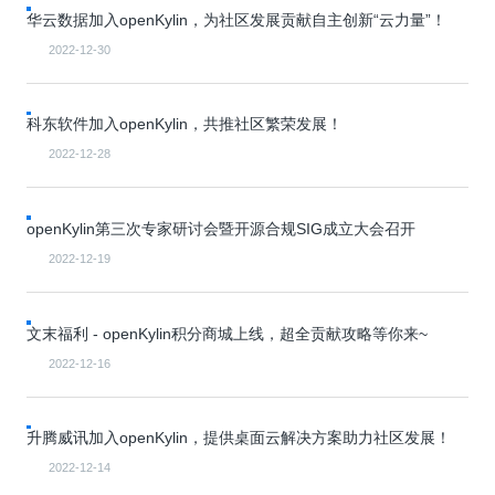
0
版
镜
区
态
社
活
支
开
华云数据加入openKylin，为社区发展贡献自主创新“云力量”！
构
S
像
论
在
区
动
持
>
发
技
社
P
站
坛
线
组
人
规
2022-12-30
数
术
区
2
会
课
织
>
才
范
>
字
衍
应
邮
月
（
员
程
品
认
技
看
生
用
件
刊
x
S
沙
开
>
牌
证
>
术
板
科东软件加入openKylin，共推社区繁荣发展！
发
镜
列
8
文
I
龙
发
贡
赛
开
支
活
行
像
表
6
档
G
社
/
献
事
发
持
2022-12-28
社
动
版
下
）
高
中
中
区
打
成
平
区
社
日
载
校
心
心
研
人
包
长
兼
>
台
>
案
区
历
o
沙
究
才
规
容
行
协
例
交
openKylin第三次专家研讨会暨开源合规SIG成立大会召开
p
社
龙
C
生
认
范
软
适
业
>
议
集
流
e
区
L
大
证
件
配
大
2022-12-19
代
与
n
开
会
A
赛
包
会
码
声
国
K
发
员
常
签
编
资
明
际
y
者
麒
见
署
开
译
源
排
文末福利 - openKylin积分商城上线，超全贡献攻略等你来~
l
高
大
麟
问
发
平
软
名
i
校
赛
社
杯
题
者
台
代
件
2022-12-16
n
专
/
区
大
行
大
码
上
3
区
活
实
赛
发
为
会
托
架
.
动
习
行
守
管
协
用
升腾威讯加入openKylin，提供桌面云解决方案助力社区发展！
0
文
往
构
则
平
议
户
版
A
翻
档
届
建
台
2022-12-14
组
本
l
译
征
品
大
平
贡