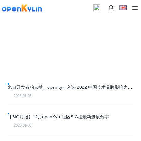
>
下
载
>
>
社
系
区
统
下
载
>
>
动
关
o
态
>
于
p
发
社
来自开发者的点赞，openKylin入选 2022 中国技术品牌影响力企
e
行
区
>
>
业榜！
n
版
学
社
2023-01-06
K
社
习
>
区
y
兼
区
>
社
资
l
容
介
镜
区
讯
>
>
【SIG月报】12月openKylin社区SIG组最新进展分享
i
衍
绍
像
交
开
学
n
生
新
资
流
发
>
习
2023-01-05
社
2
发
闻
源
社
资
区
.
行
社
动
>
区
源
>
>
架