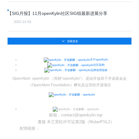
共
p
平
集
牌
会
台
第
献
测
h
台
活
指
回
三
协
【SIG月报】11月openKylin社区SIG组最新进展分享
a
动
持
南
顾
方
议
用
成
（
续
开
2022-12-03
户
长
开
x
集
隐
源
组
体
放
8
成
私
组
活
系
原
6
平
政
件
动
加载更多
子
）
台
策
库
大
声
更
赛
安
明
多
关于openKylin
全
G
架
社区架构
法
漏
品牌使用指南
o
构
律
洞
d
版
声
OpenAtom openKylin （简称“openKylin”） 是由开放原子开源基金会
公
o
本
明
告
（OpenAtom Foundation）孵化及运营的开源项目
t
与
X
反
o
馈
p
e
邮箱：contact@openkylin.top
n
遵循 木兰宽松许可证第2版（MulanPSL2）
K
友情链接：
y
光合开发者社区
l