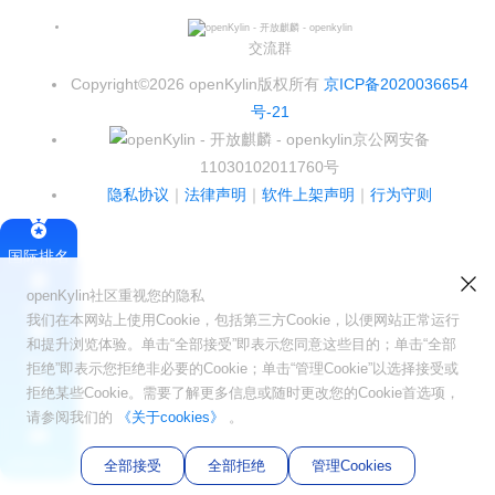
Infinitensor开源社区
i
n
交流群
Copyright©2026 openKylin版权所有
京ICP备2020036654
号-21
京公网安备
11030102011760号
隐私协议
｜
法律声明
｜
软件上架声明
｜
行为守则
国际排名
openKylin社区重视您的隐私
签署
我们在本网站上使用Cookie，包括第三方Cookie，以便网站正常运行
和提升浏览体验。单击“全部接受”即表示您同意这些目的；单击“全部
会员
拒绝”即表示您拒绝非必要的Cookie；单击“管理Cookie”以选择接受或
拒绝某些Cookie。需要了解更多信息或随时更改您的Cookie首选项，
SIG
请参阅我们的
《关于cookies》
。
社区论坛
全部接受
全部拒绝
管理Cookies