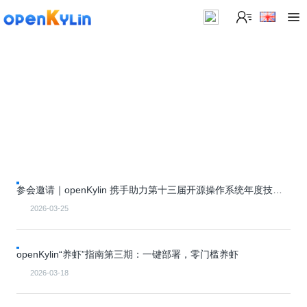
>
下
载
>
>
社
系
区
统
下
载
>
>
动
关
o
态
>
于
p
发
社
参会邀请｜openKylin 携手助力第十三届开源操作系统年度技术
e
行
区
>
>
会议（OS2ATC）2026
n
版
学
社
2026-03-25
K
社
习
>
区
y
兼
区
>
社
资
l
容
介
镜
区
讯
>
>
openKylin“养虾”指南第三期：一键部署，零门槛养虾
i
衍
绍
像
交
开
学
n
生
新
资
流
发
>
习
2026-03-18
社
2
发
闻
源
社
资
区
.
行
社
动
>
区
源
>
>
架