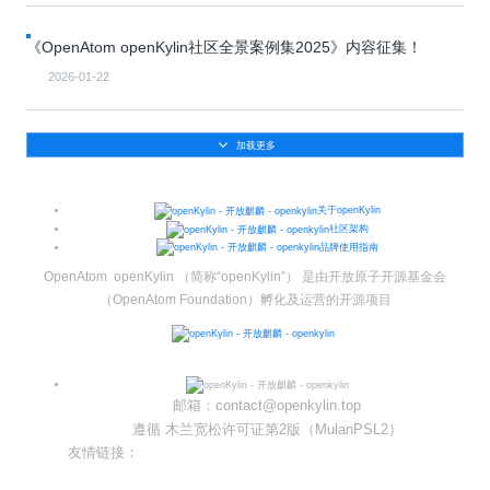
共
p
平
集
牌
会
台
第
献
测
h
台
活
指
回
三
协
《OpenAtom openKylin社区全景案例集2025》内容征集！
a
动
持
南
顾
方
议
用
成
（
续
开
2026-01-22
户
长
开
x
集
隐
源
组
体
放
8
成
私
组
活
系
原
6
平
政
件
动
加载更多
子
）
台
策
库
大
声
更
赛
安
明
多
关于openKylin
全
G
架
社区架构
法
漏
品牌使用指南
o
构
律
洞
d
版
声
OpenAtom openKylin （简称“openKylin”） 是由开放原子开源基金会
公
o
本
明
告
（OpenAtom Foundation）孵化及运营的开源项目
t
与
X
反
o
馈
p
e
邮箱：contact@openkylin.top
n
遵循 木兰宽松许可证第2版（MulanPSL2）
K
友情链接：
y
光合开发者社区
l