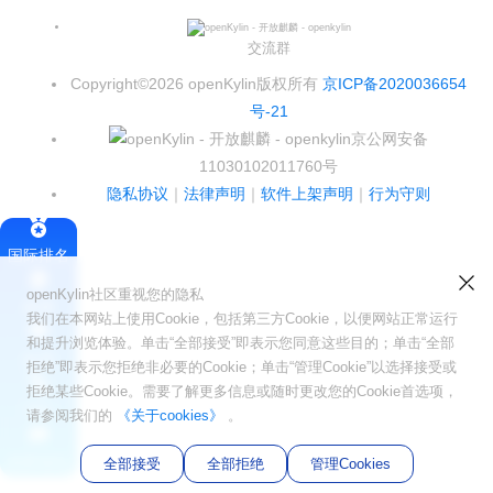
Infinitensor开源社区
i
n
交流群
Copyright©2026 openKylin版权所有
京ICP备2020036654
号-21
京公网安备
11030102011760号
隐私协议
｜
法律声明
｜
软件上架声明
｜
行为守则
国际排名
openKylin社区重视您的隐私
签署
我们在本网站上使用Cookie，包括第三方Cookie，以便网站正常运行
和提升浏览体验。单击“全部接受”即表示您同意这些目的；单击“全部
会员
拒绝”即表示您拒绝非必要的Cookie；单击“管理Cookie”以选择接受或
拒绝某些Cookie。需要了解更多信息或随时更改您的Cookie首选项，
SIG
请参阅我们的
《关于cookies》
。
社区论坛
全部接受
全部拒绝
管理Cookies