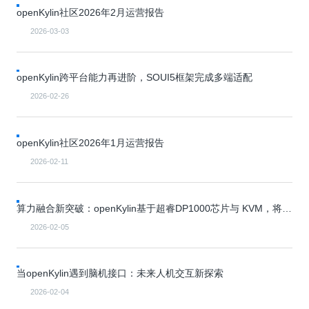
0
版
镜
区
态
社
活
支
开
openKylin社区2026年2月运营报告
构
S
像
论
在
区
动
持
>
发
技
社
P
站
坛
线
组
人
规
2026-03-03
数
术
区
2
会
课
织
>
才
范
>
字
衍
应
邮
月
（
员
程
品
认
技
看
生
用
件
刊
x
S
沙
开
>
牌
证
>
术
板
openKylin跨平台能力再进阶，SOUI5框架完成多端适配
发
镜
列
8
文
I
龙
发
贡
赛
开
支
活
行
像
表
6
档
G
社
/
献
事
发
持
2026-02-26
社
动
版
下
）
高
中
中
区
打
成
平
区
社
日
载
校
心
心
研
人
包
长
兼
>
台
>
案
区
历
o
沙
究
才
规
容
行
协
例
交
openKylin社区2026年1月运营报告
p
社
龙
C
生
认
范
软
适
业
>
议
集
流
e
区
L
大
证
件
配
大
2026-02-11
代
与
n
开
会
A
赛
包
会
码
声
国
K
发
员
常
签
编
资
明
际
y
者
麒
见
署
开
译
源
排
算力融合新突破：openKylin基于超睿DP1000芯片与 KVM，将
l
高
大
麟
问
发
平
软
名
OpenStack全栈移植RISC-V平台
i
校
赛
社
杯
题
者
台
代
件
2026-02-05
n
专
/
区
大
行
大
码
上
3
区
活
实
赛
发
为
会
托
架
.
动
习
行
守
管
协
用
当openKylin遇到脑机接口：未来人机交互新探索
0
文
往
构
则
平
议
户
版
A
翻
档
届
建
台
2026-02-04
组
本
l
译
征
品
大
平
贡