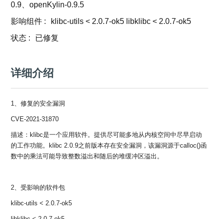
0
版
镜
区
态
社
活
支
开
0.9、openKylin-0.9.5
构
S
像
论
在
区
动
持
>
发
技
社
P
站
坛
线
影响组件
组
:
klibc-utils < 2.0.7-ok5 libklibc < 2.0.7-ok5
人
规
数
术
区
2
会
课
织
>
才
范
>
字
衍
应
邮
月
状态
（
:
已修复
员
程
品
认
技
看
生
用
件
刊
x
S
沙
开
>
牌
证
>
术
板
发
镜
列
8
文
I
龙
发
贡
赛
开
支
活
行
像
表
6
档
G
社
/
献
事
发
持
详细介绍
社
动
版
下
）
高
中
中
区
打
成
平
区
社
日
载
校
心
心
研
人
包
长
兼
>
台
>
案
区
历
o
沙
究
才
规
容
行
协
例
交
p
社
龙
1、修复的安全漏洞
C
生
认
范
软
适
业
>
议
集
流
e
区
L
大
证
件
配
大
代
与
n
开
CVE-2021-31870
会
A
赛
包
会
码
声
国
K
发
员
常
签
编
资
明
际
描述：klibc是一个应用软件。提供尽可能多地从内核空间中尽早启动
y
者
麒
见
署
开
译
源
排
的工作功能。klibc 2.0.9之前版本存在安全漏洞，该漏洞源于calloc()函
l
高
大
麟
问
发
平
软
名
i
校
赛
数中的乘法可能导致整数溢出和随后的堆缓冲区溢出。
社
杯
题
者
台
代
件
n
专
/
区
大
行
大
码
上
3
区
活
实
赛
发
为
会
托
架
.
动
习
行
2、受影响的软件包
守
管
协
用
0
文
往
构
则
平
议
户
版
A
翻
档
klibc-utils < 2.0.7-ok5
届
建
台
组
本
l
译
征
品
大
平
贡