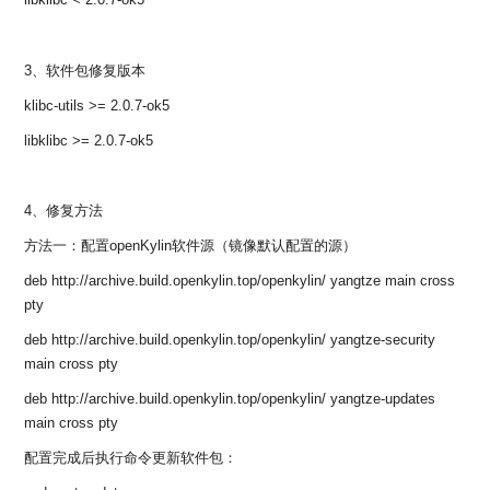
libklibc < 2.0.7-ok5
共
p
平
集
牌
会
台
第
献
测
h
台
活
指
回
三
协
a
动
持
南
顾
方
议
用
成
（
续
3、软件包修复版本
开
户
长
开
x
集
隐
源
组
klibc-utils >= 2.0.7-ok5
体
放
8
成
私
组
活
系
原
6
平
政
件
libklibc >= 2.0.7-ok5
动
子
）
台
策
库
大
声
更
赛
安
明
多
4、修复方法
全
G
架
法
漏
方法一：配置openKylin软件源（镜像默认配置的源）
o
构
律
洞
d
版
声
公
deb http://archive.build.openkylin.top/openkylin/ yangtze main cross
o
本
明
告
pty
t
与
X
deb http://archive.build.openkylin.top/openkylin/ yangtze-security
反
o
馈
main cross pty
p
e
deb http://archive.build.openkylin.top/openkylin/ yangtze-updates
n
main cross pty
K
y
配置完成后执行命令更新软件包：
l