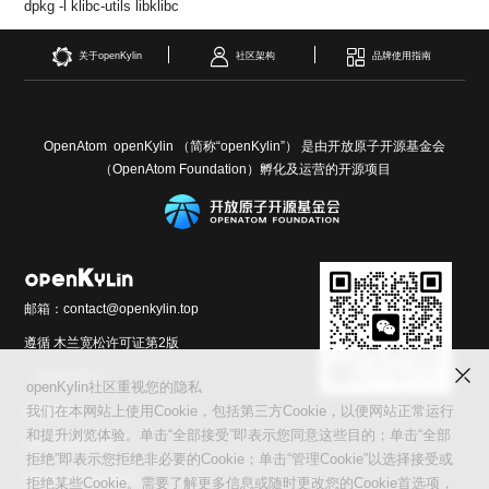
dpkg -l klibc-utils libklibc
关于openKylin
社区架构
品牌使用指南
OpenAtom openKylin （简称“openKylin”） 是由开放原子开源基金会
（OpenAtom Foundation）孵化及运营的开源项目
邮箱：contact@openkylin.top
遵循 木兰宽松许可证第2版
（MulanPSL2）
openKylin社区重视您的隐私
交流群
友情链接：
我们在本网站上使用Cookie，包括第三方Cookie，以便网站正常运行
和提升浏览体验。单击“全部接受”即表示您同意这些目的；单击“全部
光合开发者社区
拒绝”即表示您拒绝非必要的Cookie；单击“管理Cookie”以选择接受或
Infinitensor开源社区
拒绝某些Cookie。需要了解更多信息或随时更改您的Cookie首选项，