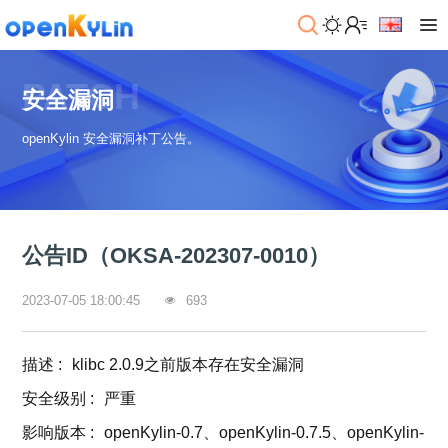
>
下
PATCH
载
安全漏洞
>
>
openKylin 安全漏洞补丁公告。
社
系
区
统
下
载
>
>
动
关
o
态
>
于
公告ID（OKSA-202307-0010）
p
发
社
e
行
区
>
>
n
版
学
社
2023-07-05 18:00:45
693
K
社
习
>
区
y
兼
区
>
社
资
l
容
介
镜
区
讯
>
>
描述
:
klibc 2.0.9之前版本存在安全漏洞
i
衍
绍
像
交
开
学
n
生
新
资
流
发
>
习
安全级别
:
严重
社
2
发
闻
源
社
资
区
.
行
影响版本
社
动
:
openKylin-0.7、openKylin-0.7.5、openKylin-
>
区
源
>
>
架